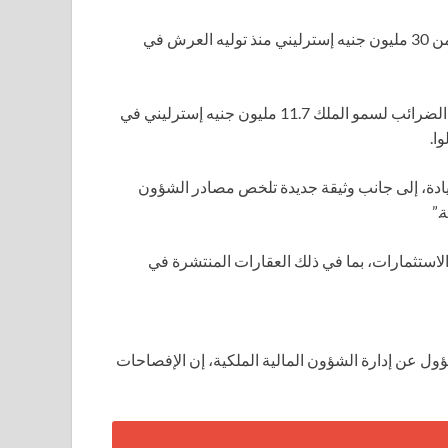
قال مسؤولون في قصر باكنغهام في بيان إن الملك قد دفع أكثر من 30 مليون جنيه إسترليني منذ توليه العرش في
“في العامين الضريبيين الكاملين منذ أن أصبح ملكًا، كانت فاتورة الضرائب لسمو الملك 11.7 مليون جنيه إسترليني في
يادة، إلى جانب وثيقة جديدة تلخص مصادر الشؤون
.”
الاستثمارات، بما في ذلك العقارات المنتشرة في
ول عن إدارة الشؤون المالية الملكية، إن الإفصاحات