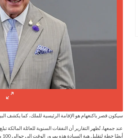
سيكون قصر باكنغهام هو الإقامة الرئيسية للملك، كما يكشف البيا
أيضًا خطة لتقليل هبة السيادة هذه بمرور الوقت إلى حوالي 100 مليون جنيه إسترليني كل عام.