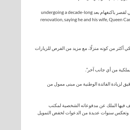
في تغيير شخصي لعمل الملكية، أعلن الملك أيضًا عن تغيير تاريخي لقصر باكنغهام بعد undergoing a decade-long
renovation, saying he and his wife, Queen Cami
أكثر من كونه منزلًا، مع مزيد من الفرص للزيارات
لكية من أي جانب آخر”.
ق لزيادة الفائدة الوطنية من مبنى ممول من
كشف فيها الملك عن مدفوعاته الشخصية لمكتب
 – وتعكس سنوات عديدة من الدعوات لخفض التمويل