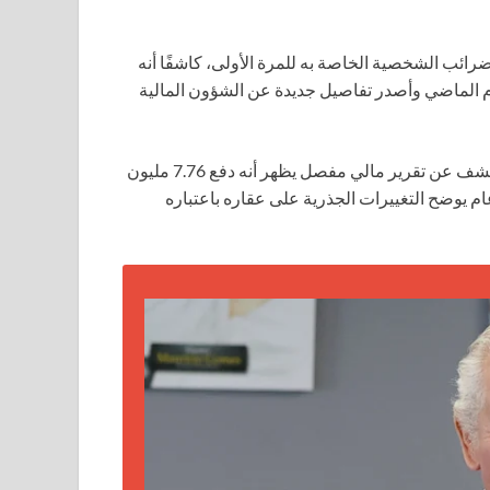
رائب الشخصية الخاصة به للمرة الأولى، كاشفًا أنه
ليون دولار) كضرائب العام الماضي وأصدر تفاصيل جديدة عن الشؤون المالية
تزامن الكشف مع خطوة مماثلة من ابنه ويليام، أمير ويلز، الذي كشف عن تقرير مالي مفصل يظهر أنه دفع 7.76 مليون
 يوضح التغييرات الجذرية على عقاره باعتباره