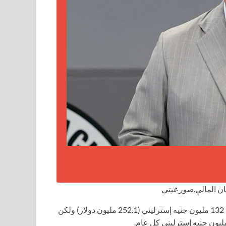
ن المالي.
صور غيتي
عند جمعها، تُظهر التقارير أن النفقات السنوية للعائلة المالكة تبلغ 132 مليون جنيه إسترليني (252.1 مليون دولار) ولكن