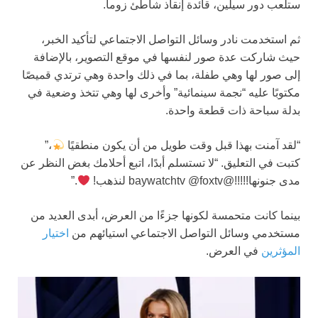
ستلعب دور سيلين، قائدة إنقاذ شاطئ زوما.
ثم استخدمت نادر وسائل التواصل الاجتماعي لتأكيد الخبر،
حيث شاركت عدة صور لنفسها في موقع التصوير، بالإضافة
إلى صور لها وهي طفلة، بما في ذلك واحدة وهي ترتدي قميصًا
مكتوبًا عليه “نجمة سينمائية” وأخرى لها وهي تتخذ وضعية في
بدلة سباحة ذات قطعة واحدة.
“لقد آمنت بهذا قبل وقت طويل من أن يكون منطقيًا
،”
كتبت في التعليق. “لا تستسلم أبدًا، اتبع أحلامك بغض النظر عن
مدى جنونها!!!!!@baywatchtv @foxtv لنذهب!
.”
بينما كانت متحمسة لكونها جزءًا من العرض، أبدى العديد من
مستخدمي وسائل التواصل الاجتماعي استيائهم من
اختيار
المؤثرين
في العرض.