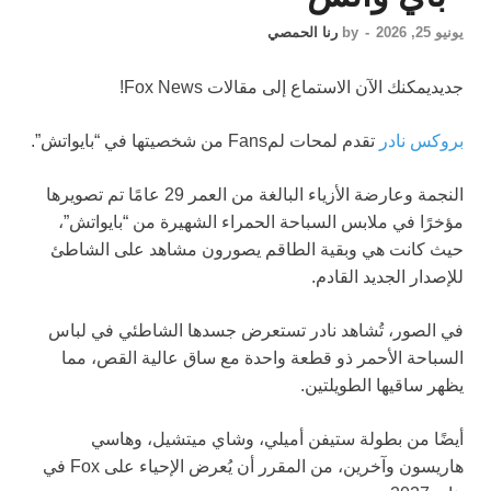
يونيو 25, 2026
-
by
رنا الحمصي
جديد
يمكنك الآن الاستماع إلى مقالات Fox News!
بروكس نادر
تقدم لمحات لمFans من شخصيتها في “بايواتش”.
النجمة وعارضة الأزياء البالغة من العمر 29 عامًا تم تصويرها
مؤخرًا في ملابس السباحة الحمراء الشهيرة من “بايواتش”،
حيث كانت هي وبقية الطاقم يصورون مشاهد على الشاطئ
للإصدار الجديد القادم.
في الصور، تُشاهد نادر تستعرض جسدها الشاطئي في لباس
السباحة الأحمر ذو قطعة واحدة مع ساق عالية القص، مما
يظهر ساقيها الطويلتين.
أيضًا من بطولة ستيفن أميلي، وشاي ميتشيل، وهاسي
هاريسون وآخرين، من المقرر أن يُعرض الإحياء على Fox في