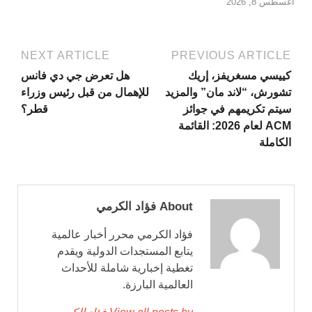
أغسطس 8, 2026
NEXT ARTICLE
PREVIOUS ARTICLE
كييسي مسغريفز، إريك
هل تعرض جي دي فانس
تشورش، “لاند مان” والمزيد
للإهمال من قبل رئيس وزراء
سيتم تكريمهم في جوائز
قطر؟
ACM لعام 2026: القائمة
الكاملة
About فؤاد الكرمي
فؤاد الكرمي محرر أخبار عالمية
يتابع المستجدات الدولية ويقدم
تغطية إخبارية شاملة للأحداث
العالمية البارزة.