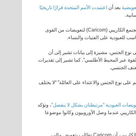
تعويضية
بعد أن
اعتمدت الأمم المتحدة قرارًا تاريخيًا
انية.
البيان الذي وزعته في المؤتمر هو تحديث لخطة من 10 نقاط لمجتمع الكاريبي (Caricom) لتعويضات من القوى
ناسب للعبودية على الفتيات والنساء.
نوع الجنس، مشيرة إلى بيانات تشير إلى أن
ون أفريقي تم نقلهم بالقوة عبر المحيط الأطلسي”. كما تشير إلى تقديرات
على نوع الجنس والاعتداء على العائلة” “لا يختلف
تعويضات العبودية “مرتبطتان بشكل لا ينفصل”
، وتؤكد
لكاريبي عندما وصل الأوروبيون وكانوا موضوعا
توضح الوثيقة، التي لم يتم التصديق عليها بعد من قبل حكومات الكاريبي، أن Caricom تطالب بتعويض مالي،