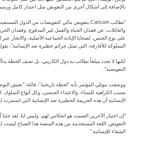
بالإضافة إلى أشكال أخرى من التعويض مثل اعتذار كامل ورسمي
“تطالب Caricom بتعويض مالي كتعويضات من الدول ا
والعائلات، عن فقدان الحياة والعمل غير المدفوع، وفقدان الحرية
على نوع الجنس، لضحايا الإبادة الجماعية الأصلية، والاتجار عبر
المملوكة للأفارقة، التي تمثل جرائم خطيرة ضد الإنسانية”، تقول 
لكنها لا تحدد مبلغاً تطالب به دول الكاريبي، بل تصف الخطة بدلاً
التعويضية”.
ووصفت موتلي المؤتمر
بأنه “لحظة تاريخية”، قائلة: “نعيش ال
بسبب الكراهية للنساء، والاعتداء الجنسي، وكل أنواع السلوك. لك
الإنسانية أن هذه الجريمة الخطيرة ضد الإنسانية التي استمرت ل
“إن اختيار الآخرين الصمت هو انعكاس لهم، وليس لنا. لقد جئنا أ
التعويض. اللغة المستخدمة من هذه المنصة هذا الصباح ليست لغ
الشفاء للإنسانية.”