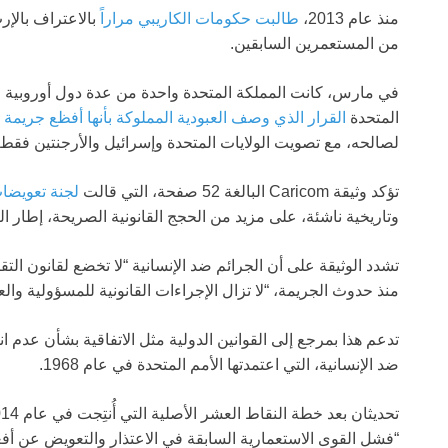
منذ عام 2013،
طالبت حكومات الكاريبي مراراً
بالاعتراف بالإرث
من المستعمرين السابقين.
في مارس، كانت المملكة المتحدة واحدة من عدة دول أوروبية ا
المتحدة
القرار الذي وصف العبودية المملوكة بأنها أفظع جريمة ض
لصالحه، مع تصويت الولايات المتحدة وإسرائيل والأرجنتين فقط
تؤكد وثيقة Caricom البالغة 52 صفحة، التي قالت
لجنة تعويضات
وتاريخية ناشئة، على مزيد من الحجج القانونية الصريحة، إطار 
تشدد الوثيقة على أن الجرائم ضد الإنسانية “لا تخضع لقانون ال
منذ حدوث الجريمة، “لا تزال الإجراءات القانونية للمسؤولية والعد
تدعم هذا بمرجع إلى القوانين الدولية مثل الاتفاقية بشأن عدم ا
ضد الإنسانية، التي اعتمدتها الأمم المتحدة في عام 1968.
“فشل القوى الاستعمارية السابقة في الاعتذار والتعويض عن أفعال