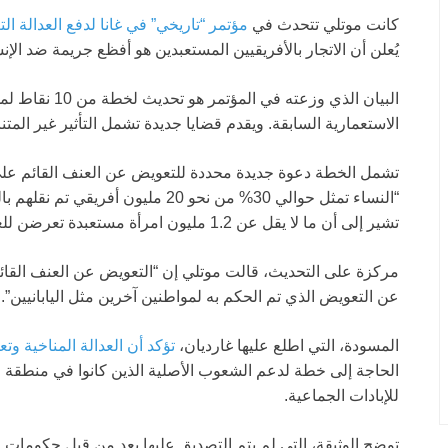
كانت موتلي تتحدث في
مؤتمر “تاريخي” في غانا لدفع العدالة ال
يُعلن أن الاتجار بالأفريقيين المستعبدين هو أفظع جريمة ضد الإنس
الاستعمارية السابقة. ويقدم قضايا جديدة تشمل التأثير غير المت
تشمل الخطة دعوة جديدة محددة للتعويض عن العنف القائم على 
“النساء تمثل حوالي 30% من نحو 20 ملي
تشير إلى أن ما لا يقل عن 1.2 مليون امرأة مستعبدة تعرضن للعنف الجنسي.
مركزة على التحديث، قالت موتلي إن “التعويض عن العنف القائم 
عن التعويض الذي تم الحكم به لمواطنين آخرين مثل اليابانيين”.
المسودة، التي اطلع عليها غارديان،
تؤكد أن العدالة المناخية و
الحاجة إلى خطة لدعم الشعوب الأصلية الذين كانوا في منطقة ا
للإبادات الجماعية.