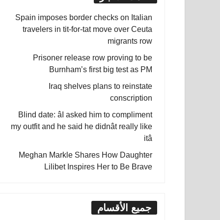
Spain imposes border checks on Italian
travelers in tit-for-tat move over Ceuta
migrants row
Prisoner release row proving to be
Burnham’s first big test as PM
Iraq shelves plans to reinstate
conscription
Blind date: âI asked him to compliment
my outfit and he said he didnât really like
itâ
Meghan Markle Shares How Daughter
Lilibet Inspires Her to Be Brave
جميع الأقسام