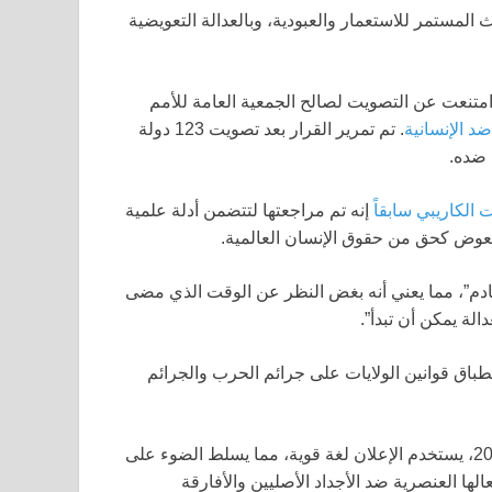
 المستمر للاستعمار والعبودية، وبالعدالة التعويضية
متنعت عن التصويت لصالح الجمعية العامة للأمم
د الإنسانية
. تم تمرير القرار بعد تصويت 123 دولة
 ضده.
 الكاريبي سابقاً
إنه تم مراجعتها لتتضمن أدلة علمية
العوض كحق من حقوق الإنسان العالمية.
تقادم”، مما يعني أنه بغض النظر عن الوقت الذي مضى
الة يمكن أن تبدأ”.
نطباق قوانين الولايات على جرائم الحرب والجرائم
تحديثان بعد خطة النقاط العشر الأصلية التي أُنتِجت في عام 2014، يستخدم الإعلان لغة قوية، مما يسلط الضوء على
ها العنصرية ضد الأجداد الأصليين والأفارقة