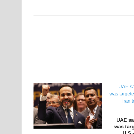
UAE say
was targ
U.S.