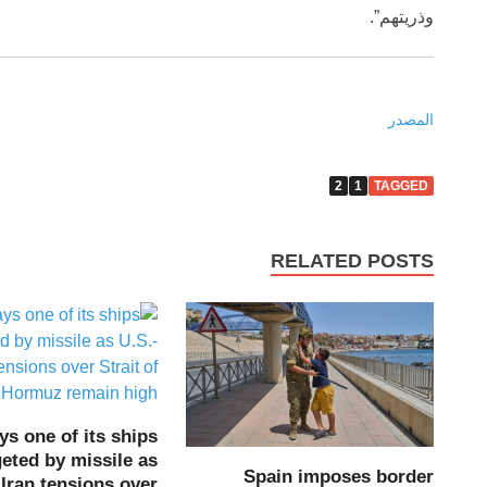
وذريتهم”.
المصدر
2
1
TAGGED
RELATED POSTS
s one of its ships
eted by missile as
Spain imposes border
-Iran tensions over