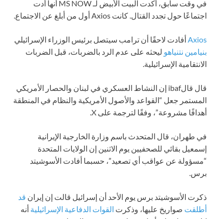
في وقت سابق، أكدت البيت الأبيض لـ MS NOW أنها أدت
اجتماعًا حول تجدد القتال. كانت Axios أول من أبلغ عن الاجتماع.
Axios
أفادت لاحقًا أن ترامب سيتصل برئيس الوزراء الإسرائيلي
بنيامين نتنياهو
ليحثه على عدم الرد بالضربات، قبل الضربات
الانتقامية الإسرائيلية.
قال قالibaf إن النشاط العسكري في لبنان والحصار الأمريكي
المستمر جعل “القواعد والأصول الأمريكية والنظام في المنطقة
أهدافًا مشروعة”، وفقًا لترجمة على X.
في طهران، قال المتحدث باسم وزارة الخارجية الإيرانية
إسمعيل بقائي للصحفيين يوم الاثنين إن الولايات المتحدة
“مسؤولة عن عواقب أي تصعيد”، حسبما أفادت الأسوشيتد
برس.
ذكرت الأسوشيتد برس يوم الأحد أن إسرائيل قالت إن إيران
قد
أطلقت
صواريخ عليها، وذكرت
القوات الدفاعية الإسرائيلية
أنه