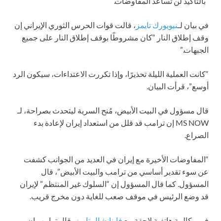
“بالتأكيد لن تساعد المفاوضات.”
في بيان لـ
نيويورك تايمز
، قالت قوات الحرس الثوري الإيراني إن
وقف إطلاق النار “كان مشروطًا بوقف إطلاق النار على جميع
الجبهات.”
“كانت العملية الليلة تحذيرًا، وإذا تكررت الاعتداءات، سيكون الرد
أوسع”، قرأت البيان.
قال مسؤول في البيت الأبيض، مُنح السرية ليتحدث بصراحة، لـ
MS NOW إن ترامب قد قلل من استعداد إيران لإعادة بدء
الصراع.
“المفاوضات الأخيرة مع إيران في العديد من الجوانب كشفت
عن سوء تقدير أساسي من ترامب والبيت الأبيض”، قال
المسؤول. كما قال المسؤول إن “السلوك غير المنتظم” لإيران
قد وضع الرئيس في موقف صعب للغاية دون مخرج قريب.
في مكالمة هاتفية لاحقة مع
فاينانشال تايمز
، قال ترامب إن