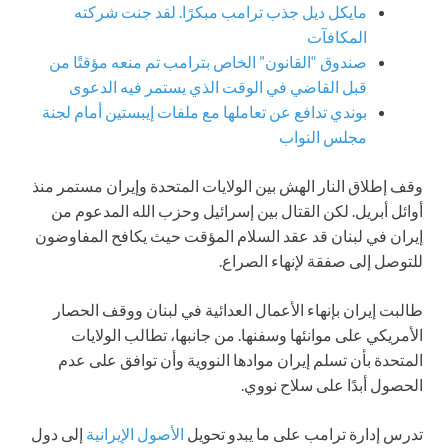
مايكل ديل جذب ترامب مبكرًا. لقد جنت شركته
المكافآت
صندوق “القانون” الخاص بترامب تم منعه مؤقتًا من
قبل القاضي في الوقت الذي يستمر فيه الدعوى
بوندي تدافع عن تعاملها مع ملفات إيبستين أمام لجنة
مجلس النواب
وقف إطلاق النار الهش بين الولايات المتحدة وإيران مستمر منذ
أوائل أبريل. لكن القتال بين إسرائيل وحزب الله المدعوم من
إيران في لبنان قد عقد السلام المؤقت حيث يكافح المفاوضون
للتوصل إلى صفقة لإنهاء الصراع.
طالبت إيران بإنهاء الأعمال العدائية في لبنان ووقف الحصار
الأمريكي على موانئها وسفنها. من جانبها، تطالب الولايات
المتحدة بأن تسلم إيران موادها النووية وأن توافق على عدم
الحصول أبدًا على سلاح نووي.
تدرس إدارة ترامب على ما يبدو تحويل
الأصول الإيرانية
إلى دول