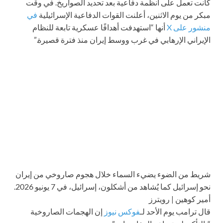
كانت تعمل على أنظمة دفاعية بعد تحديد الصواريخ. في وقت
مبكر من يوم الاثنين، أعلنت القوات الدفاعية الإسرائيلية
في
منشور على X
أنها “استهدفت أهدافًا عسكرية تابعة للنظام
الإيراني الإرهابي في غرب ووسط إيران منذ فترة قصيرة.”
شريط من الضوء يضيء السماء خلال هجوم صاروخي من إيران
نحو إسرائيل كما يُشاهد من أشكلون، إسرائيل، في 7 يونيو 2026.
أمير كوهين | رويترز
قال ترامب يوم الأحد لـ
فوكس نيوز
إن الهجمات الصاروخية