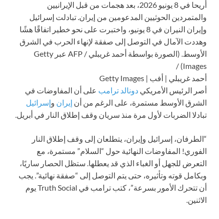
أريحا في 8 يونيو 2026، بعد هجمات من قبل الإيرانيين
والمتمردين الحوثيين المدعومين من إيران. تبادلت إسرائيل
وإيران النيران في 8 يونيو، واختبرت على نحو خطير اتفاقًا هشًا
وهددت الآمال في التوصل إلى صفقة لإنهاء الحرب في الشرق
الأوسط. (الصورة بواسطة أحمد غريبلي / AFP عبر Getty
Images) /
أحمد غريبلي | أفب | Getty Images
أصر الرئيس الأمريكي
دونالد ترامب
على أن المفاوضات في
الشرق الأوسط مستمرة، على الرغم من أن
إيران
و
إسرائيل
تبادلا الضربات لأول مرة منذ سريان وقف إطلاق النار في أبريل.
“الطرفان، إسرائيل وإيران، يتطلعان إلى وقف إطلاق النار
الفوري! المفاوضات النهائية حول “السلام” مستمرة، مع
التعرض للجهل أو الغباء الذي قد يعطلها. ستظل الحصار ساريًا،
وبكامل قوته وتأثيره، حتى يتم التوصل إلى “صفقة نهائية”. يجب
أن تتحرك الأمور بسرعة”، كتب ترامب في Truth Social يوم
الاثنين.