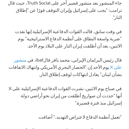
جاء المنشور بعد منشور قصير آخر على Truth Social، حيث قال
ترامب: “يجب على إسرائيل وإيران التوقف فورًا عن “إطلاق
النار”.
في وقت سابق، قالت القوات الدفاعية الإسرائيلية إنها نفذت
“ضربة واسعة النطاق على أنظمة الدفاع الاستراتيجية” يوم
الاثنين، بعد أن أطلقت إيران النار على البلاد يوم الأحد.
قال رئيس البرلمان الإيراني، محمد باقر قالibaf، في
منشور
على X
يوم الأحد إن “الحصار البحري الأمريكي وانتهاك الاتفاقات
بشأن لبنان” يعادل انتهاكات لوقف إطلاق النار.
في صباح يوم الاثنين، نشرت القوات الدفاعية الإسرائيلية على X
أنها “حددت أن صواريخ أطلقت من إيران نحو أراضي دولة
إسرائيل منذ فترة قصيرة.”
“تعمل أنظمة الدفاع لاعتراض التهديد،” أضافت.