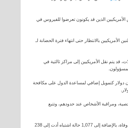
ين الأمريكيين الذين قد يكونون تعرضوا للفيروس في
 الأمريكيين بالانتظار حتى انتهاء فترة الحضانة لـ
، قد يتم نقل الأمريكيين إلى مراكز ثالثية في
المسؤولون.
الخميس، قالت وزارة الخارجية إنها ستخصص 80 مليون دولار كتمويل إضافي لمساعدة الدول على مكافحة
ية، ومراقبة الأشخاص عند حدودهم، وتتبع
حتى الآن، أفادت الكونغو بتسجيل 121 حالة مؤكدة أدت إلى 17 وفاة، بالإضافة إلى 1,077 حالة اشتباه أدت إلى 238