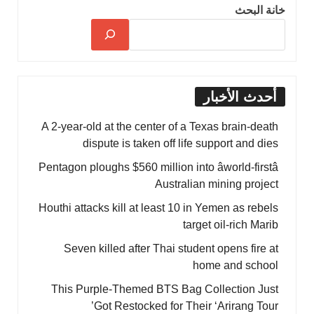
خانة البحث
أحدث الأخبار
A 2-year-old at the center of a Texas brain-death
dispute is taken off life support and dies
Pentagon ploughs $560 million into âworld-firstâ
Australian mining project
Houthi attacks kill at least 10 in Yemen as rebels
target oil-rich Marib
Seven killed after Thai student opens fire at
home and school
This Purple-Themed BTS Bag Collection Just
Got Restocked for Their ‘Arirang Tour’