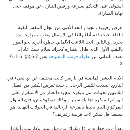
استولى على التحكم بسرعة ورفض التنازل عن موقعه حتى
نهاية المباراة.
عرض زفيريف لجيدار الحد الأدنى من مجال التنفس لبقية
اللقاء، حيث قدم أداءً رائعًا في الإرسال وضرب مراوغة يده
بحرية. وبالتالي، اتخذ اللاعب الألماني خطوة أخرى نحو الفوز
باللقب الأول الذي طال انتظاره كجراند سلام حيث عاد إلى
نصف النهائي من
بطولة فرنسا المفتوحة
بفوز 7-6 (3)، 6-1، 6-
3.
الأيام العشر الماضية في باريس كانت مختلفة عن أي شيء في
التاريخ الحديث للتنس الرجالي، حيث تعرض الكثير من أفضل
اللاعبين لخيبات أمل مبكرة. مع بدء الغبار في الاستقرار على
الهزائم المبكرة لجانيك سينر ونوفاك ديوكوفيتش، فإن السؤال
المركزي الذي يحيط بالقرعة الرجالية في الجولات النهائية هو
بسيط: هل يمكن لأحد هزيمة زفيريف؟
بعد أن تم حظره مرارًا وتكرارًا من قبل سينر وكارلوس ألكاراز