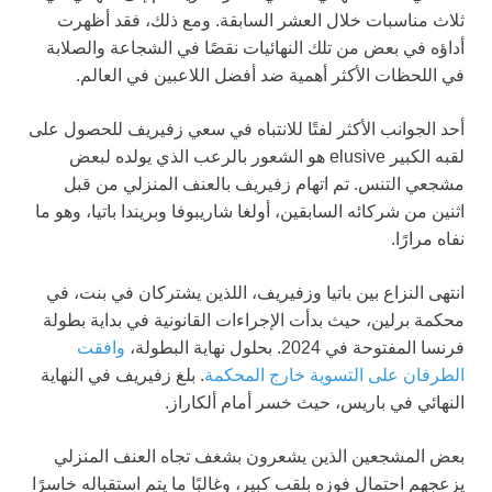
ثلاث مناسبات خلال العشر السابقة. ومع ذلك، فقد أظهرت
أداؤه في بعض من تلك النهائيات نقصًا في الشجاعة والصلابة
في اللحظات الأكثر أهمية ضد أفضل اللاعبين في العالم.
أحد الجوانب الأكثر لفتًا للانتباه في سعي زفيريف للحصول على
لقبه الكبير elusive هو الشعور بالرعب الذي يولده لبعض
مشجعي التنس. تم اتهام زفيريف بالعنف المنزلي من قبل
اثنين من شركائه السابقين، أولغا شاريبوفا وبريندا باتيا، وهو ما
نفاه مرارًا.
انتهى النزاع بين باتيا وزفيريف، اللذين يشتركان في بنت، في
محكمة برلين، حيث بدأت الإجراءات القانونية في بداية بطولة
فرنسا المفتوحة في 2024. بحلول نهاية البطولة،
وافقت
الطرفان على التسوية خارج المحكمة
. بلغ زفيريف في النهاية
النهائي في باريس، حيث خسر أمام ألكاراز.
بعض المشجعين الذين يشعرون بشغف تجاه العنف المنزلي
يزعجهم احتمال فوزه بلقب كبير، وغالبًا ما يتم استقباله خاسرًا