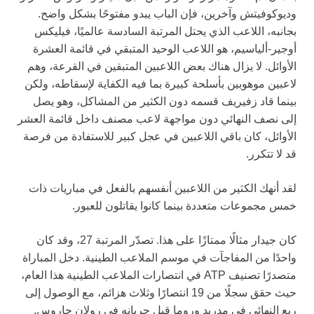
وديوكوفيتش وآخرين، فإن الباب يبدو مفتوحًا بشكل واضح.
بجانبه، اللاعب الذي يحتل المرتبة السادسة عالميًا، فيليكس
أوجير-ألياسيم، هو اللاعب الوحيد المتبقي في قائمة العشرة
الأوائل. لا يزال هناك بعض اللاعبين المتبقين في القرعة، وهم
لاعبين موهوبين بأسلحة كبيرة بما فيه الكفاية لإسقاطه، ولكن
بينما قاد زفيريف قسمه دون الكثير من المشاكل، وهو يصل
إلى نصف النهائي دون مواجهة لاعب مصنف داخل قائمة العشر
الأوائل، كان باقي اللاعبين في عجل كبير للاستفادة من فرصة
قد لا تتكرر.
لقد أنهك الكثير من اللاعبين أنفسهم بالفعل في مباريات ذات
خمس مجموعات متعددة بينما كانوا يقاتلون للعبور.
كان جيدار مثالًا ممتازًا على هذا. تصدّر المرتبة 27، وقد كان
واحدًا من المفاجآت في موسم الملاعب الطينية. دخل المباراة
متصدرًا تصنيف ATP في انتصارات الملاعب الطينية هذا العام،
حيث حقق سجلًا من 19 انتصارًا وثلاث هزائم، مع الوصول إلى
ربع النهائي في مدريد وروما قبل جريانه في رولان جاروس.