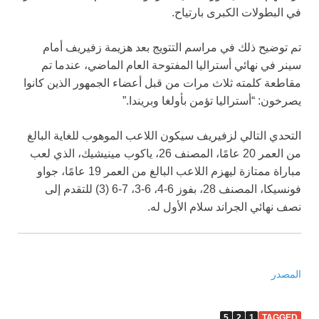
في البطولات الكبرى بارتياح.
تم توضيح ذلك في مراسم التتويج بعد هزيمة زفيريف أمام
سينر في نهائي أستراليا المفتوحة العام الماضي، عندما تم
مقاطعة كلمته ثلاث مرات من قبل أعضاء الجمهور الذين كانوا
يصرخون: “أستراليا تؤمن بأولغا وبريندا.”
التحدي التالي لزفيريف سيكون اللاعب الموهوب للغاية البالغ
من العمر 20 عامًا، المصنف 26، ياكوب مينيشيك، الذي لعب
مباراة ممتازة ليهزم اللاعب البالغ من العمر 19 عامًا، جواو
فونسيكا، المصنف 28، بفوز 6-4، 6-3، 7-6 (3) للتقدم إلى
نصف نهائي الجراند سلام الأول له.
المصدر
5
2
1
TAGGED