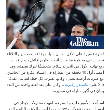
لفترة قصيرة على الأقل، بدا أن شيئًا مهمًا قد يحدث يوم الثلاثاء
تحت سقف محكمة فيليب شاترييه. كان رافائيل جيدار قد بدأ
ربع نهائيه الأول في الجراند سلام، متعطشًا لترك بصمته، وقد
أمضى أول 40 دقيقة من المباراة في إفساد الكرة من الجانبين،
مع ضربات أرضية تضيء وكأنها تضرب كل خط. لقد بنى تقدمًا
5-2 على
ألكسندر زفيريف
، وكان على بعد لعبة واحدة من البدء
ببيان في أكبر مباراة في مسيرته.
استأنفت الأمور طبيعتها بسرعة. انتهت محاولات جيدار في
إرسال المجموعة بكسرserve مهما لنفس اللاعب الثاني، الذي