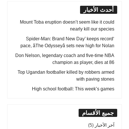
أحدث الأخبار
Mount Toba eruption doesn’t seem like it could
nearly kill our species
‘Spider-Man: Brand New Day’ keeps record
pace, âThe Odysseyâ sets new high for Nolan
Don Nelson, legendary coach and five-time NBA
champion as player, dies at 86
Top Ugandan footballer killed by robbers armed
with paving stones
High school football: This week’s games
جميع الأقسام
آخر الأخبار
(5)