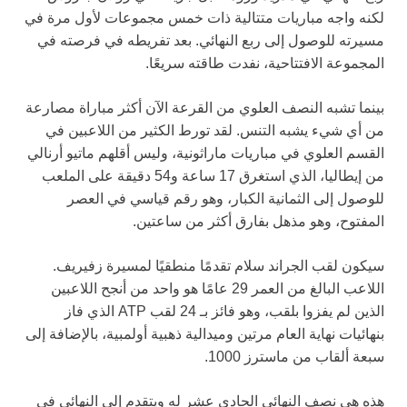
لكنه واجه مباريات متتالية ذات خمس مجموعات لأول مرة في
مسيرته للوصول إلى ربع النهائي. بعد تفريطه في فرصته في
المجموعة الافتتاحية، نفدت طاقته سريعًا.
بينما تشبه النصف العلوي من القرعة الآن أكثر مباراة مصارعة
من أي شيء يشبه التنس. لقد تورط الكثير من اللاعبين في
القسم العلوي في مباريات ماراثونية، وليس أقلهم ماتيو أرنالي
من إيطاليا، الذي استغرق 17 ساعة و54 دقيقة على الملعب
للوصول إلى الثمانية الكبار، وهو رقم قياسي في العصر
المفتوح، وهو مذهل بفارق أكثر من ساعتين.
سيكون لقب الجراند سلام تقدمًا منطقيًا لمسيرة زفيريف.
اللاعب البالغ من العمر 29 عامًا هو واحد من أنجح اللاعبين
الذين لم يفزوا بلقب، وهو فائز بـ 24 لقب ATP الذي فاز
بنهائيات نهاية العام مرتين وميدالية ذهبية أولمبية، بالإضافة إلى
سبعة ألقاب من ماسترز 1000.
هذه هي نصف النهائي الحادي عشر له ويتقدم إلى النهائي في