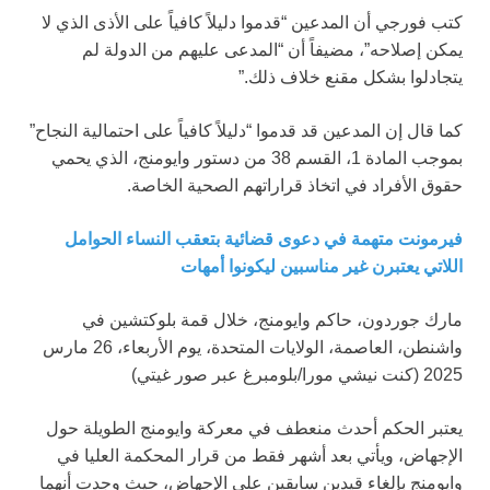
كتب فورجي أن المدعين “قدموا دليلاً كافياً على الأذى الذي لا
يمكن إصلاحه”، مضيفاً أن “المدعى عليهم من الدولة لم
يتجادلوا بشكل مقنع خلاف ذلك.”
كما قال إن المدعين قد قدموا “دليلاً كافياً على احتمالية النجاح”
بموجب المادة 1، القسم 38 من دستور وايومنج، الذي يحمي
حقوق الأفراد في اتخاذ قراراتهم الصحية الخاصة.
فيرمونت متهمة في دعوى قضائية بتعقب النساء الحوامل
اللاتي يعتبرن غير مناسبين ليكونوا أمهات
مارك جوردون، حاكم وايومنج، خلال قمة بلوكتشين في
واشنطن، العاصمة، الولايات المتحدة، يوم الأربعاء، 26 مارس
2025
(كنت نيشي مورا/بلومبرغ عبر صور غيتي)
يعتبر الحكم أحدث منعطف في معركة وايومنج الطويلة حول
الإجهاض، ويأتي بعد أشهر فقط من قرار المحكمة العليا في
وايومنج بإلغاء قيدين سابقين على الإجهاض، حيث وجدت أنهما