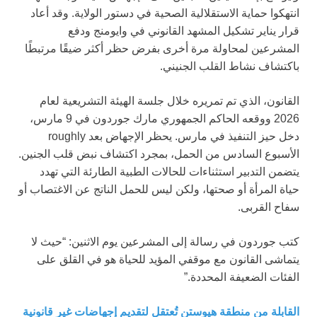
انتهكوا حماية الاستقلالية الصحية في دستور الولاية. وقد أعاد
قرار يناير تشكيل المشهد القانوني في وايومنج ودفع
المشرعين لمحاولة مرة أخرى بفرض حظر أكثر ضيقًا مرتبطًا
باكتشاف نشاط القلب الجنيني.
القانون، الذي تم تمريره خلال جلسة الهيئة التشريعية لعام
2026 ووقعه الحاكم الجمهوري مارك جوردون في 9 مارس،
دخل حيز التنفيذ في مارس. يحظر الإجهاض بعد roughly
الأسبوع السادس من الحمل، بمجرد اكتشاف نبض قلب الجنين.
يتضمن التدبير استثناءات للحالات الطبية الطارئة التي تهدد
حياة المرأة أو صحتها، ولكن ليس للحمل الناتج عن الاغتصاب أو
سفاح القربى.
كتب جوردون في رسالة إلى المشرعين يوم الاثنين: “حيث لا
يتماشى القانون مع موقفي المؤيد للحياة هو في القلق على
الفئات الضعيفة المحددة.”
القابلة من منطقة هيوستن تُعتقل لتقديم إجهاضات غير قانونية