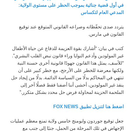
في أول قضية جنائية بموجب الحظر على مستوى الولاية:
المدعي العام لتكساس
يتردد صدى تحفّظاته وصراعه القانوني المتوقع عند توقيع
القانون في مارس.
كتب في بيان: “أشارك بقوة العزيمة للدفاع عن حياة الأطفال
غير المولودين وأدعم النوايا وراء قانون نبض القلب البشري”.
“للأسف، يمثل هذا القانون جهودًا قانونية أخرى حسنة النية
ولكنها معرضة للخطر على الأرجح، مع خطر كبير على أن
تنتهي في المحاكم بدلًا من السياسة الدائمة. بدلًا من إيجاد حل
ينقذ غير المولودين، أخشى أننا أضفنا فقط فصلًا آخر إلى
الملحمة الحزينة لمحاولة فرض حل محدد بشكل متكرر.”
اضغط هنا لتنزيل تطبيق FOX NEWS
جعل توقيع جوردون وايومنج خامس ولاية تمنع معظم عمليات
الإجهاض في تلك المرحلة من الحمل، جنبًا إلى جنب مع