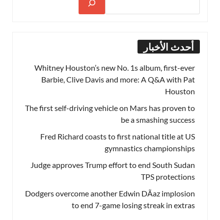
أحدث الأخبار
Whitney Houston’s new No. 1s album, first-ever
Barbie, Clive Davis and more: A Q&A with Pat
Houston
The first self-driving vehicle on Mars has proven to
be a smashing success
Fred Richard coasts to first national title at US
gymnastics championships
Judge approves Trump effort to end South Sudan
TPS protections
Dodgers overcome another Edwin DÃ­az implosion
to end 7-game losing streak in extras