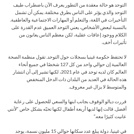
التوحد هو حالة معقدة من التطور يعرف الآن باضطراب طيف
التوحد والذي يؤثر على الناس بطرق مختلفة. يمكن أن تشمل
التأخيرات في اللغة، والتعلم أو المهارات الاجتماعية والعاطفية.
بالنسبة لبعض الأشخاص، يعني التوحد العميق عدم القدرة على
الكلام ووجود إعاقات عقلية، لكن معظم الناس يعانون من
تأثيرات أخف.
لا تحتفظ حكومة غينيا بسجلات حول التوحد. تقول منظمة الصحة
العالمية إن حوالي واحد من كل 127 شخصًا في جميع أنحاء
العالم كان لديه توحد في عام 2021، لكنها تشير إلى أن انتشار
هذه الحالة في العديد من البلدان ذات الدخل المنخفض
والمتوسط لا يزال غير معروف.
قررت ديالو الوقوف بجانب ابنها والسعي للحصول على رعاية
أفضل. قالت إنها لديها أربعة أطفال لكنها تحبّه بشكل خاص “لأنني
عانيت كثيرًا معه.”
في غينيا، دولة يبلغ عدد سكانها حوالي 15 مليون نسمة، يوجد