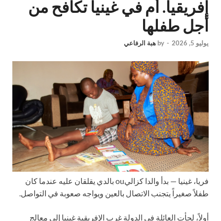
إفريقيا. أم في غينيا تكافح من
أجل طفلها
يوليو 5, 2026
-
by
هبة الرفاعي
فريا، غينيا —
بدأ والدا كزاليou بالدي يقلقان عليه عندما كان
طفلاً صغيراً يتجنب الاتصال بالعين ويواجه صعوبة في التواصل.
أولاً، لجأت العائلة في الدولة غرب الإفريقية غينيا إلى معالج