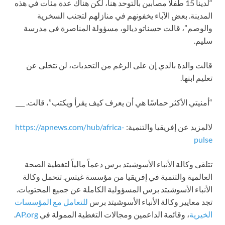
“لدينا 15 طفلًا مصابين بالتوحد هنا، لكن هناك عدة مئات في هذه
المدينة. بعض الآباء يخفونهم في منازلهم لتجنب السخرية
والوصم”، قالت حسناتو ديالو، مسؤولة المناصرة في مدرسة
سليم.
قالت والدة بالدي إن على الرغم من التحديات، لن تتخلى عن
تعليم ابنها.
“أمنيتي الأكثر حماسًا هي أن يعرف كيف يقرأ ويكتب”، قالت. ___
لالمزيد عن إفريقيا والتنمية:
https://apnews.com/hub/africa-
pulse
تتلقى وكالة الأنباء الأسوشيتد برس دعماً مالياً لتغطية الصحة
العالمية والتنمية في إفريقيا من مؤسسة غيتس. تتحمل وكالة
الأنباء الأسوشيتد برس المسؤولية الكاملة عن جميع المحتويات.
تجد معايير وكالة الأنباء الأسوشيتد برس
للتعامل مع المؤسسات
الخيرية
، وقائمة الداعمين ومجالات التغطية الممولة في
AP.org
.