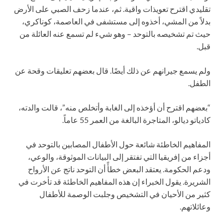
تقليدي اقترح تعويذات واقية. ثم، عندما زحف الصبي على الأرض
بدلاً من المشي، أخذوه إلى مستشفى في العاصمة، كوناكري،
حيث تم تشخيصه بالتوحد – وهو شيء لم تسمع عنه العائلة من
قبل.
ولم يسمع جيرانهم عن ذلك أيضًا. قال بعضهم تعليقات وقحة عن
الطفل.
“بعضهم اقترح أن أؤخذه إلى الغابة وأتخلص منه”، قالت والدته،
كادياتو ديالو، المتاجرة البالغة من العمر 55 عاماً.
المفاهيم الخاطئة شائعة حول الأطفال المصابين بالتوحد في
أجزاء من إفريقيا التي تفتقر إلى البيانات الموثوقة، والوعي،
ودعم الحكومة. يعتقد البعض خطأً أن التوحد ناتج عن الأرواح
الشريرة. يقول الخبراء إن هذه المفاهيم الخاطئة قد تأخرت في
كثير من الأحيان في التشخيص وجلبت الوصمة للأطفال
وعائلاتهم.