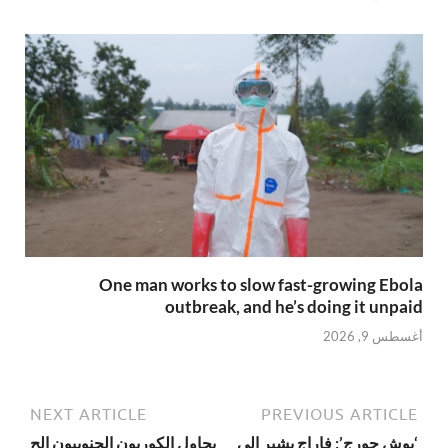
One man works to slow fast-growing Ebola
outbreak, and he’s doing it unpaid
أغسطس 9, 2026
NEXT ARTICLE
PREVIOUS ARTICLE
‘بوش جورج’: فاراج يشير إلى
يحاول الكوريون الجنوبيون الح