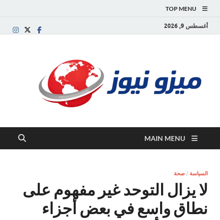
TOP MENU
أغسطس 9, 2026
ميز
بوابة
إخبارية
نيوز
عربية تقد
الأخبار
العاجلة
والتقارير
السياسية
MAIN MENU
والاقتصاد
السياسة
/
صحة
لا يزال التوحد غير مفهوم على
نطاق واسع في بعض أجزاء