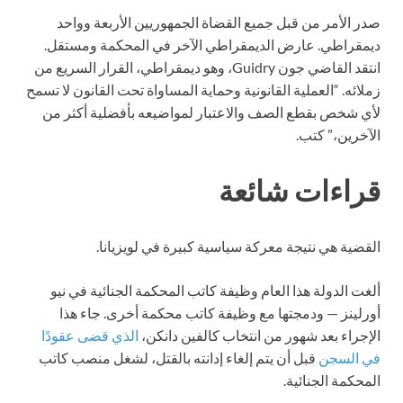
صدر الأمر من قبل جميع القضاة الجمهوريين الأربعة وواحد
ديمقراطي. عارض الديمقراطي الآخر في المحكمة ومستقل.
انتقد القاضي جون Guidry، وهو ديمقراطي، القرار السريع من
زملائه. “العملية القانونية وحماية المساواة تحت القانون لا تسمح
لأي شخص بقطع الصف والاعتبار لمواضيعه بأفضلية أكثر من
الآخرين،” كتب.
قراءات شائعة
القضية هي نتيجة معركة سياسية كبيرة في لويزيانا.
ألغت الدولة هذا العام وظيفة كاتب المحكمة الجنائية في نيو
أورلينز — ودمجتها مع وظيفة كاتب محكمة أخرى. جاء هذا
الإجراء بعد شهور من انتخاب كالفين دانكن،
الذي قضى عقودًا
في السجن
قبل أن يتم إلغاء إدانته بالقتل، لشغل منصب كاتب
المحكمة الجنائية.