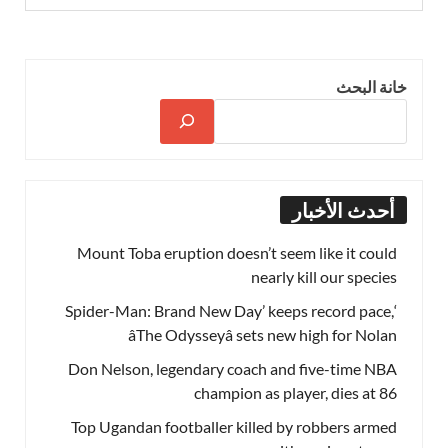
خانة البحث
أحدث الأخبار
Mount Toba eruption doesn’t seem like it could
nearly kill our species
‘Spider-Man: Brand New Day’ keeps record pace,
âThe Odysseyâ sets new high for Nolan
Don Nelson, legendary coach and five-time NBA
champion as player, dies at 86
Top Ugandan footballer killed by robbers armed