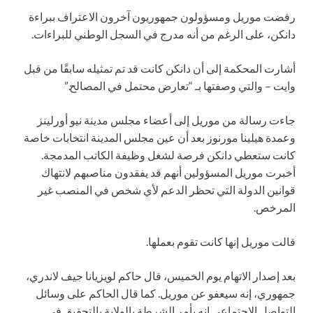
رفضت موريل ومسؤولون جمهوريون آخرون الاعتراف ببراءة
دانكن، على الرغم من أنه مدرج في السجل الوطني للبراءات.
أشارت المحكمة إلى أن دانكن كانت قد تم تمثيله سابقًا من قبل
وايت – والتي وصفتها بـ “تعارض محتمل في المصالح.”
جاءت رسالة من موريل إلى أعضاء مجلس مدينة نيو أورلينز
وعمدة هيلينا مورنوز بعد أن عين مجلس المدينة انتخابات خاصة
كانت ستعطي دانكن فرصة لشغل وظيفة الكاتب المدمجة.
أخبرت موريل المسؤولين أنهم قد يفقدون مناصبهم لانتهاك
قوانين الدولة التي تحظر الدعم لأي شخص في المنصب غير
المرخص.
قالت موريل إنها كانت تقوم بعملها.
بعد إصدار الاتهام يوم الخميس، قال حاكم لويزيانا جيف لاندري،
جمهوري، إنه سيعفو عن موريل. كما قال الحاكم على وسائل
التواصل الاجتماعي إنه يأمر الشرطة بالولاية بالتحقيق في