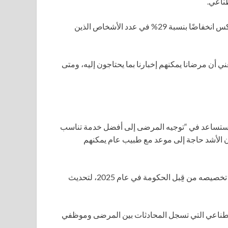
ناعي.
أظهر اختبار أولي للأداة في شراكة ويالدي ريدج الطبية في ساسكس انخفاضًا بنسبة 29% في عدد الأشخاص الذين
ني أن مرضانا يمكنهم إخبارنا بما يحتاجون إليه، ومتى
 التنفيذي لـ NHS إنجلترا، إن الأداة ستساعد في “توجيه المرضى إلى أفضل خدمة تناسب
أن الأشد حاجة إلى موعد مع طبيب عام يمكنهم
يأتي ذلك كجزء من استثمار بقيمة 10 مليارات جنيه إسترليني، تم تخصيصه من قِبل الحكومة في عام 2025، لتحديث
اصطناعي التي تسجل المحادثات بين المرضى وموظفي