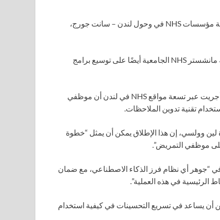
ستبدأ مع مواعيد المستشفيات التي لا تتطلب إقامة ليلية في أربعة مؤسسات NHS في وحول لندن – سانت جورج،
تعمل مؤسسة الأطفال NHS في ألدر هاي في ليفربول ومؤسسة مانشستر NHS الجامعية أيضًا على توسيع برامج
وجدت تجربة قادتها مستشفى جريت أورموند ستريت للأطفال وأجريت عبر تسعة مواقع NHS في لندن أن موظفي
 لين وولسي، إن هذا الإطلاق يمكن أن يمثل “خطوة
في
“جوهر أي نظام فرز الذكاء الاصطناعي، مع ضمان
 الرئيسية في هذه العملية”.
ن أن يساعد في تسريع التحسينات في كيفية استخدام