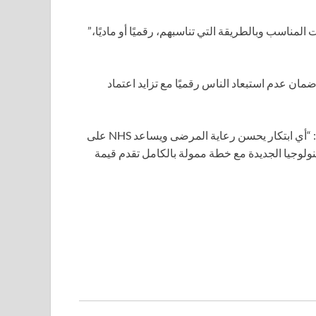
مناسب وبالطريقة التي تناسبهم، رقميًا أو ماديًا،”
وي على ضمان عدم استبعاد الناس رقميًا مع تزايد اعتماد
قال ستيوارت أندرو، وزير الصحة المعارض في حزب المحافظين: “أي ابتكار يحسن رعاية المرضى ويساعد NHS على
ولوجيا الجديدة مع خطة ممولة بالكامل تقدم قيمة