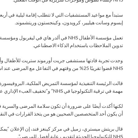
إبسوم وسانت هيليير، كرويدون، وكينجستون وريتشموند.
تدوين الملاحظات باستخدام الذكاء الاصطناعي.
NHS قضوا تقريبًا 25% من وقتهم في التفاعل مع المرضى عند استخدام تقنية تدوين الملاحظات.
قالت الرئيسة التنفيذية لمؤسسة التمريض الملكية، البروفيسورة
مهمة في ترقية التكنولوجيا في NHS” و”تخفيف العبء الإداري على موظفي التمريض”.
لكنها أكدت أيضًا على ضرورة أن تكون سلامة المرضى والسرية 
أن يكون أحد المتخصصين الصحيين هو من يتخذ القرارات في النقاط
قال بريتش ميستري، زميل في مركز كينغز فند، إن الإعلان “يمك
NHS للتكنولوجيا الحديثة لتقديم رعاية أفضل للمرضى”.