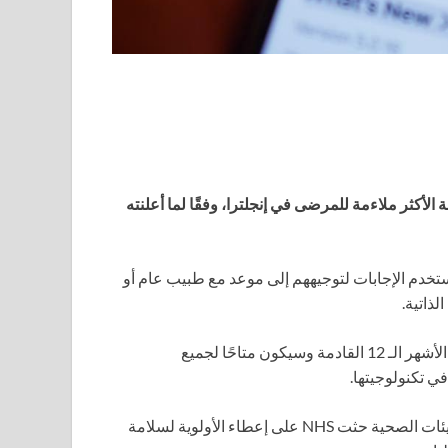
اصطناعي على تطبيق NHS لتحديد الخدمة الأكثر ملاءمة للمرضى في إنجلترا، وفقًا لما أعلنته
دم الإجابات لتوجيههم إلى موعد مع طبيب عام أو
لذاتية.
قالت NHS إن التحديث سيصل إلى أكثر من 200,000 مريض في الأشهر الـ 12 القادمة وسيكون متاحًا لجميع
لقد تم الترحيب بإطلاق هذا المشروع بشكل كبير، ولكن بعض الهيئات الصحية حثت NHS على إعطاء الأولوية لسلامة