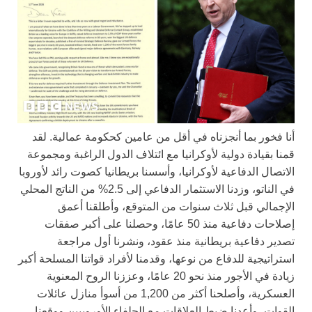
أنا فخور بما أنجزناه في أقل من عامين كحكومة عمالية. لقد
قمنا بقيادة دولية لأوكرانيا مع ائتلاف الدول الراغبة ومجموعة
الاتصال الدفاعية لأوكرانيا، وأسسنا بريطانيا كصوت رائد لأوروبا
في الناتو، وزدنا الاستثمار الدفاعي إلى 2.5% من الناتج المحلي
الإجمالي قبل ثلاث سنوات من المتوقع، وأطلقنا أعمق
إصلاحات دفاعية منذ 50 عامًا، وحصلنا على أكبر صفقات
تصدير دفاعية بريطانية منذ عقود، ونشرنا أول مراجعة
استراتيجية للدفاع من نوعها، وقدمنا لأفراد قواتنا المسلحة أكبر
زيادة في الأجور منذ نحو 20 عامًا، وعززنا الروح المعنوية
العسكرية، وأصلحنا أكثر من 1,200 من أسوأ منازل عائلات
القوات، وأعدنا ضبط العلاقات مع الحلفاء الأوروبيين ووقعنا