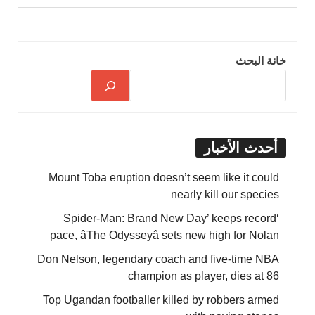
خانة البحث
أحدث الأخبار
Mount Toba eruption doesn’t seem like it could
nearly kill our species
‘Spider-Man: Brand New Day’ keeps record
pace, âThe Odysseyâ sets new high for Nolan
Don Nelson, legendary coach and five-time NBA
champion as player, dies at 86
Top Ugandan footballer killed by robbers armed