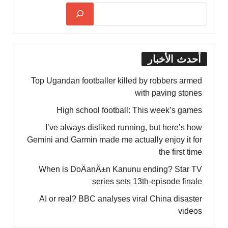
أحدث الأخبار
Top Ugandan footballer killed by robbers armed
with paving stones
High school football: This week’s games
I’ve always disliked running, but here’s how
Gemini and Garmin made me actually enjoy it for
the first time
When is DoÄanÄ±n Kanunu ending? Star TV
series sets 13th-episode finale
AI or real? BBC analyses viral China disaster
videos