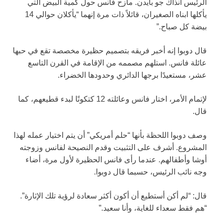
الرئيس آنذاك جو بايدن. مازح فانس حول كمية البيض التي
يأكلها ابناه الصغيران، قائلاً ذات مرة إنهما “يأكلان حوالي 14
بيضة كل صباح.”
قال دوبوا إنه أخبر فريقه بتصميم حظيرة مخصصة تقع في حبها
عائلة فانس. استلهم مصممه من الإقامة في القرن التاسع
عشر، مستعيدًا برجها الدائري وحدودها الخضراء.
لإتمام الأمر، اختار فانس وعائلته 12 كتكوتًا لبدء قطيعهم، كما
قال.
وصف دوبوا اللحظة بأنها “حلم أمريكي” أن يتم اختيار عمله لهذا
المشروع. أشرف على التثبيت وقدم النصيحة لفانس وزوجته
أوشا وأطفالهم. عندما رأى فانس الحظيرة لأول مرة، أضاء
وجه نائب الرئيس، حسبما قال دوبوا.
قال: “لم أكن أستطيع أن أكون أكثر سعادة لرؤية تلك الإثارة”.
“هم فقط سعداء للغاية، وأنا سعيد.”