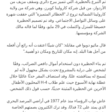
تم التبرع بالحظيرة، التي تتميز ببرج دائري وسقف مزيف من
الأردواز، من قبل شركة كارولينا كوبرز، وهي شركة من ولاية
كارولينا الشمالية تروج لـ “الحظائر المتميزة” التي حققت شهرة
على وسائل التواصل الاجتماعي. وقد تم تصميم الحظيرة
خصيصًا للمنزل واكتملت في 29 مايو، وفقًا لما قاله مالك
الشركة ومؤسسها.
قال ماثيو دوبوا في مقابلة: “كان شيئًا اعتقدت أنه رائع أن أفعله
من أجل هذا البلد. إنه مكان للتاريخ ومكان ذو أهمية.”
تم بناء الحظيرة دون استخدام أموال دافعي الضرائب، وفقًا
لشخص على دراية بالمشروع تحدث بشكل مجهول لأنه لم
يُسمح له بمناقشته علنًا. وقد استضاف المقر حدثًا عائليًا خلال
عطلة نهاية الأسبوع حيث علم طلاب 4-H المحليون الأطفال
الآخرين عن الحظيرة المثبتة حديثًا، حسب قول ذلك الشخص.
عاش نواب الرؤساء منذ عام 1977 في أراضي المرصد البحري
الذي يمتد على 72 فدانًا، وقد ترك الكثيرون بصمتهم الخاصة