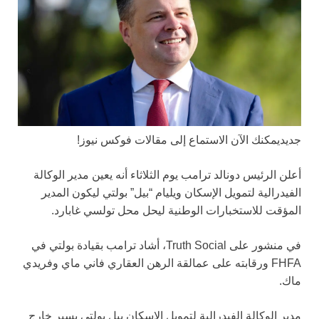
جديد
يمكنك الآن الاستماع إلى مقالات فوكس نيوز!
أعلن الرئيس دونالد ترامب يوم الثلاثاء أنه يعين مدير الوكالة
الفيدرالية لتمويل الإسكان ويليام “بيل” بولتي ليكون المدير
المؤقت للاستخبارات الوطنية ليحل محل تولسي غابارد.
في منشور على Truth Social، أشاد ترامب بقيادة بولتي في
FHFA ورقابته على عمالقة الرهن العقاري فاني ماي وفريدي
ماك.
مدير الوكالة الفيدرالية لتمويل الإسكان بيل بولتي يسير خارج