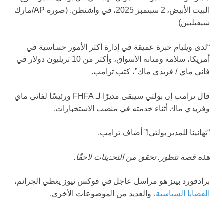
البيت الأبيض، 2 سبتمبر 2025، في واشنطن.
(صورة AP/مارك
شيفيلبين)
“لدى ويليام خبرة عميقة في إدارة أكثر الأمور حساسية في
أمريكا، سلامة ومتانة الأسواق، وأكثر من 10 تريليون دولار في
فاني ماي / فريدي ماك”، كتب ترامب.
قال ترامب إن بولتي سيبقى مديرًا لـ FHFA ورئيسًا لفاني ماي
وفريدي ماك أثناء خدمته في منصب الاستخبارات.
“تهانينا للمدير بولتي!” أضاف ترامب.
هذه قصة تتطور. تحقق من التحديثات لاحقًا.
برادفورد بيتز هو مراسل عاجل في فوكس نيوز يغطي الجرائم،
القضايا السياسية،
والعديد من الموضوعات الأخرى.