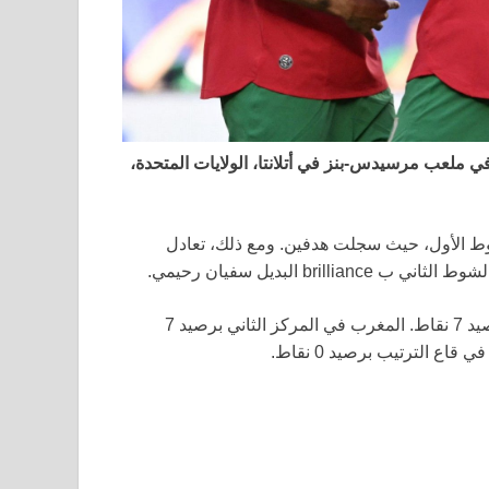
قًا بنتيجة 4-2 على هايتي اليوم في ملعب مرسيدس-بنز في أتلانتا، الولايات المتحدة،
ط الأول، حيث سجلت هدفين. ومع ذلك، تعادل
b البديل سفيان رحيمي.
مع هذه النتيجة، يتصدر البرازيل المجموعة C بفارق الأهداف برصيد 7 نقاط. المغرب في المركز الثاني برصيد 7