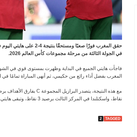
حقق المغرب فوزًا صعبًا ومستح
في الجولة الثالثة من مرحلة مجموعات كأس العالم 2026.
فاجأت هايتي الجميع في البداية وظهرت بمستوى قوي في الشو
المغرب بفضل أداء رائع من حكيمي، ثم أنهى المباراة تمامًا في الشوط الثاني ب rilliance
نقاط، واسكتلندا في المركز الثالث برصيد 3 نقاط، وتبقى هايتي في قاع الترتيب برصيد 0 نقاط.
2
TAGGED