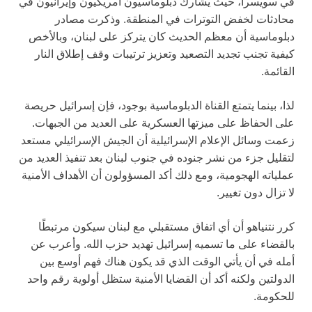
في سويسرا، حيث يشارك دبلوماسيون أمريكيون وإيرانيون في
محادثات لخفض التوترات في المنطقة. وذكرت مصادر
دبلوماسية أن معظم الحديث كان يتركز على لبنان، وبالأخص
كيفية تجنب تجديد التصعيد وتعزيز ترتيبات وقف إطلاق النار
القائمة.
لذا، بينما يتمتع القناة الدبلوماسية بوجود، فإن إسرائيل حريصة
على الحفاظ على ميزتها العسكرية على العديد من الجبهات.
زعمت وسائل الإعلام الإسرائيلية أن الجيش الإسرائيلي مستعد
لتقليل جزء من نشر جنوده في جنوب لبنان بعد تنفيذ العديد من
عملياته الهجومية، ومع ذلك أكد المسؤولون أن الأهداف الأمنية
لا تزال دون تغيير.
كرر نتنياهو أن أي اتفاق مستقبلي مع لبنان سيكون مرتبطًا
بالقضاء على ما تسميه إسرائيل تهديد حزب الله. وأعرب عن
أمله في أن يأتي الوقت الذي قد يكون هناك فهم أوسع بين
الدولتين ولكنه أكد أن القضايا الأمنية ستظل أولوية رقم واحد
للحكومة.