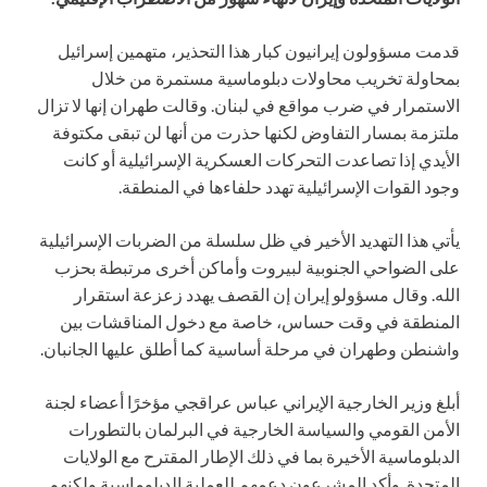
قدمت مسؤولون إيرانيون كبار هذا التحذير، متهمين إسرائيل
بمحاولة تخريب محاولات دبلوماسية مستمرة من خلال
الاستمرار في ضرب مواقع في لبنان. وقالت طهران إنها لا تزال
ملتزمة بمسار التفاوض لكنها حذرت من أنها لن تبقى مكتوفة
الأيدي إذا تصاعدت التحركات العسكرية الإسرائيلية أو كانت
وجود القوات الإسرائيلية تهدد حلفاءها في المنطقة.
يأتي هذا التهديد الأخير في ظل سلسلة من الضربات الإسرائيلية
على الضواحي الجنوبية لبيروت وأماكن أخرى مرتبطة بحزب
الله. وقال مسؤولو إيران إن القصف يهدد زعزعة استقرار
المنطقة في وقت حساس، خاصة مع دخول المناقشات بين
واشنطن وطهران في مرحلة أساسية كما أطلق عليها الجانبان.
أبلغ وزير الخارجية الإيراني عباس عراقجي مؤخرًا أعضاء لجنة
الأمن القومي والسياسة الخارجية في البرلمان بالتطورات
الدبلوماسية الأخيرة بما في ذلك الإطار المقترح مع الولايات
المتحدة. وأكد المشرعون دعمهم للعملية الدبلوماسية ولكنهم