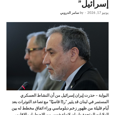
إسرائيل”
يونيو 17, 2026
-
by
سامر الدروبي
البوابة – حذرت إيران إسرائيل من أن النشاط العسكري
المستمر في لبنان قد يثير “ردًا قاسيًا” مع تصاعد التوترات بعد
أيام قليلة من ظهور زخم دبلوماسي وراء اتفاق مخطط له بين
الولايات المتحدة وإيران لانهاء شهور من الاضطراب الإقليمي.