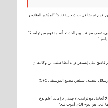
كتب يونغ إم سي في منشور على فيسبوك: “أبلغت وكلائي بأنني لن أقدم عرضًا في حدث حرية 250.” “لم يُخبر الفنانون
ي، تصف مجلة سبين الحدث بأنه ‘مدعوم من ترامب’.”
سيًا.”
 ويليامز من مصنع الموسيقى C+C في منشور فاضح على إنستغرام إنه أيضًا طلب من وكالته أن
قال ويليامز في منشور الفيديو: “لم يذكر ترامب. أتلقى كل هذه الرسائل النصية، ‘سنلغي مصنع الموسيقى C+C؛
 لا أتعامل مع ترامب. لا يهمني ترامب. أعلم نوع
ا أفعل هو اليوم الذي أموت فيه.”