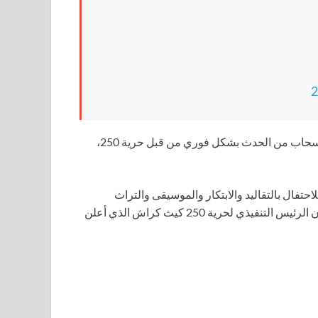
لم يتم الرد على طلبات التعليق بشأن اختيار الفنانين الآخرين للانسحاب من الحدث بشكل فوري من قبل حرية 250،
دث يهدف إلى “جمع الناس من جميع الولايات والأقاليم الـ56 للاحتفال بالتقاليد والابتكار والموسيقى والتراث
العسكري والحرية وروح ريادة الأعمال التي تحدد أمتنا”، وفقًا لبيان الرئيس التنفيذي لحرية 250 كيث كراش الذي أعلن