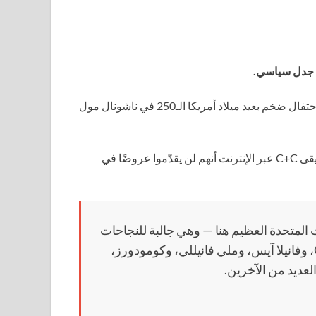
أنكر عدد من الفنانين الذين كان من المقرر أن يقدموا عرضاً في احتفال ضخم بعيد ميلاد أمريكا الـ250 في ناشونال مول
أعلن كل من موريس داي وذا تايم، ويوونغ إم سي، ومصنع الموسيقى C+C عبر الإنترنت أنهم لن يقدّموا عروضًا في
مارتينا مكبرايد، ويونغ إم سي، ومصنع الموسيقى C+C، وفانيلا آيس، وملي فانيللي، وكومودورز،
لعديد من الآخرين.