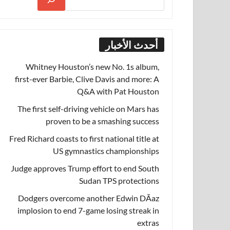
أحدث الأخبار
Whitney Houston’s new No. 1s album,
first-ever Barbie, Clive Davis and more: A
Q&A with Pat Houston
The first self-driving vehicle on Mars has
proven to be a smashing success
Fred Richard coasts to first national title at
US gymnastics championships
Judge approves Trump effort to end South
Sudan TPS protections
Dodgers overcome another Edwin DÃ­az
implosion to end 7-game losing streak in
extras