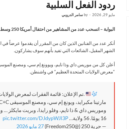
ردود الفعل السلبية
مايو 29, 2026
-
by
سامر الدروبي
البوابة – انسحب عدد من المشاهير من احتفال أمريكا 250 وسط جدل سياسي.
الشهر المقبل، الشائعات التي تفيد بأنهم سوف يشاركون.
“معرض الولايات المتحدة العظيم” في واشنطن.
تم الإعلان: قائمة الفقرات لمعرض الولايات المتحدة العظيم هنا — وهي جالبة للنجاحات.
وموريس داي & ذا تايم، وفلو رايدا، وبريت مايكلز … وا
16 يومًا. 56 ولاية…
pic.twitter.com/DJdypWJl3P
— حرية 250 (@Freedom250)
27 مايو 2026