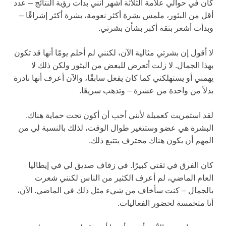
كان في حوالي علامة الثلاثة أشهر أنني بدأت رؤية النتائج – عدد
أقل من البثور، ملمس بشرة أكثر نعومة، بشرة أكثر إشراقًا –
وبدأت أشعر بثقة أكبر بشأن بشرتي.
لا أقول إن بشرتي مثالية الآن، لكنني لم أحلم يومًا أنها قد تكون
بهذا الجمال. لا زلت أتعرض للبعض من البثور ولكن ذلك لا
يهمني أو يستهلكني كما كان يفعل سابقًا، والآن أعرف أنها نادرة
بدلاً من واحدة من عشرة – وتذهب سريعًا.
لقد استمريت كعميلة لأنني أحب أن أكون تحت حماية هناك.
البشرة هي عضو وستتغير طوال الوقت، لذلك بالنسبة لي من
المهم أن يكون هناك محترف يتتبع ذلك.
كان الفرق في ثقتي كبيرًا. في زفاف صديق لي في إيطاليا
العام الماضي، لم أعرف الكثير من الناس لكنني شعرت
بالجمال – كنت سأخاف من شيء مثل ذلك في الماضي. الآن،
أنا متحمسة لحضور الفعاليات.