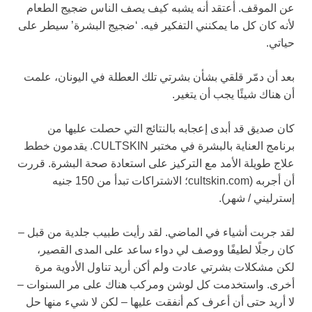
عن الموقف. أعتقد أنه يشبه كيف يصف الناس ضجيج الطعام
لأنه كان كل ما يمكنني التفكير فيه. ‘ضجيج البشرة’ سيطر على
حياتي.
بعد أن دمّر قلقي بشأن بشرتي تلك العطلة في اليونان، علمت
أن هناك شيئًا يجب أن يتغير.
كان صديق قد أبدى إعجابه بالنتائج التي حصلت عليها من
برنامج العناية بالبشرة في مختبر CULTSKIN. يقدمون خطط
علاج طويلة الأمد مع التركيز على استعادة صحة البشرة. قررت
أن أجربه (cultskin.com؛ الاشتراكات تبدأ من 150 جنيه
إسترليني / شهر).
لقد جربت أشياء في الماضي. لقد رأيت طبيب جلدية من قبل –
كان رجلًا لطيفًا ووصف لي دواء ساعد على المدى القصير،
لكن مشكلات بشرتي عادت ولم أكن أريد تناول الأدوية مرة
أخرى. واستخدمت كل لوشن ومركب هناك على مر السنوات –
لا أريد حتى أن أعرف كم أنفقت عليها – لكن لا شيء منها حل