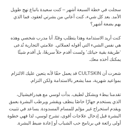
سجلت في خطة السبعة أشهر – كنت سعيدة باتباع نهج طويل
الأمد. بعد كل شيء، كنت أعاني من بشرتي لعقود، فما الذي
يهم بضعة أشهر؟
كنت أريد الاستدامة وهذا يتطلب وقتًا. أنا مدرب شخصي وهذه
هي نفس الشيء التي أقوله لعملائي. علامتي التجارية تُدعى
‘طريقة بقية حياتك’ ولست أقدم حلاً سريعًا، بل أقدم شيئًا
يمكنك أخذه معك.
شعرت أن CULTSKIN قد يعمل حقًا لأنه يتعين عليك الالتزام
بمواعيد شهرية، مما يشعر بالاستدامة ولكن التزام.
تقدمنا ببطء وبشكل لطيف. بدأت لوسي مع هيدرافيشيال،
الذي يستخدم جهازًا خاصًا ينظف ويقشر ويرطب البشرة بعمق
ويقدم استخراج غير مؤلم للمسام المسدودة. يساعد في تثبيت
البشرة قبل إدخال علاجات أقوى، تشرح لوسي، لذا فهي خطوة
أولى رائعة في برنامج حب الشباب أو إعادة ضبط البشرة.