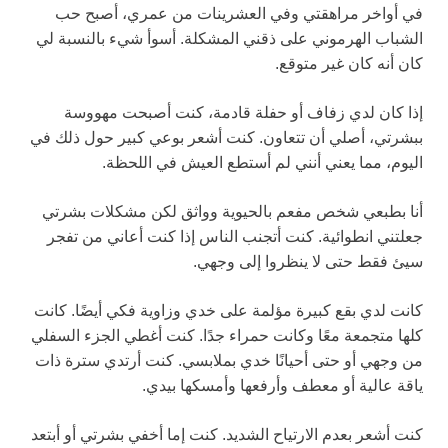
في أواخر مراهقتي وفي العشرينات من عمري، أصبح حب
الشباب الهرموني على ذقني المشكلة. أسوأ شيء بالنسبة لي
كان أنه كان غير متوقع.
إذا كان لدي زفاف أو حفلة قادمة، كنت أصبحت مهووسة
ببشرتي، أصلي أن تتعاون. كنت أشعر بوعي كبير حول ذلك في
اليوم، مما يعني أنني لم أستطع العيش في اللحظة.
أنا بطبعي شخص مفعم بالحيوية وواثق لكن مشكلات بشرتي
جعلتني انطوائية. كنت أتجنب الناس إذا كنت أعاني من تفجر
سيئ فقط حتى لا ينظروا إلى وجهي.
كانت لدي بقع كبيرة مؤلمة على خدي وزاوية فكي أيضًا. كانت
كلها متجمعة معًا وكانت حمراء جدًا. كنت أغطي الجزء السفلي
من وجهي أو حتى أحيانًا خدي بملابسي. كنت أرتدي سترة ذات
ياقة عالية أو معطف وأرفعها وأمسكها بيدي.
كنت أشعر بعدم الارتياح الشديد. كنت إما أخفي بشرتي أو أبتعد