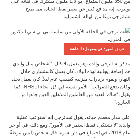
من 350 مليون استماع، مع 1.3 مليون مشترك في قناته على
يوتيوب. إنه مدافع كبير عن تغيير نمط الحياة، مما يمنح
تشاترجى نوعًا من الهالة الشمولية.
عرض الصورة في وضع ملء الشاشة
يتذكر تشاترجى والده وهو يعمل بلا كلل. “أشخاص مثل والدي
هم إضافة إيجابية لهذه البلاد. كان يعمل كاستشاري خلال
النهار، ويقوم بزيارات منزليه كطبيب عام ليلاً. كان يعمل بجد،
وكان يدفع الضرائب.” الأمر نفسه في كل أنحاء الـNHS، كما
يقول. “هناك العديد من العاملين المذهلين الذين جاءوا من
الخارج.”
على مدار معظم حياته، يقول تشاترجى إنه استوعب عقلية
والده: “لا تشتكي، فقط استمر في الأمور”. ومع ذلك، في أواخر
عام 2018، في اجتماع في دار نشره، قال شخص (ليس موظفًا