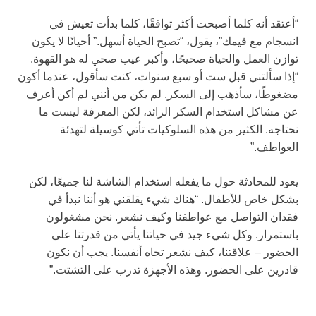
“أعتقد أنه كلما أصبحت أكثر توافقًا، كلما بدأت تعيش في
انسجام مع قيمك”، يقول، “تصبح الحياة أسهل.” أحيانًا لا يكون
توازن العمل والحياة صحيحًا، وأكبر عيب صحي له هو القهوة.
“إذا سألتني قبل ست أو سبع سنوات، كنت سأقول، عندما أكون
مضغوطًا، سأذهب إلى السكر. لم يكن من أنني لم أكن أعرف
عن مشاكل استخدام السكر الزائد، لكن المعرفة ليست ما
نحتاجه. الكثير من هذه السلوكيات تأتي كوسيلة لتهدئة
العواطف.”
يعود للمحادثة حول ما يفعله استخدام الشاشة لنا جميعًا، لكن
بشكل خاص للأطفال. “هناك شيء يقلقني هو أننا نبدأ في
فقدان التواصل مع عواطفنا وكيف نشعر. نحن مشغولون
باستمرار. وكل شيء جيد في حياتنا يأتي من قدرتنا على
الحضور – علاقتنا، كيف نشعر تجاه أنفسنا. يجب أن نكون
قادرين على الحضور. وهذه الأجهزة تدرب على التشتت.”