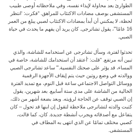
الطوارئ بعد محاولة لإيذاء نفسه، وفي ملاحظاته أوصى طبيب
المستشفى بوصف مضادات الاكتئاب للمراهق. “فكرت: ‘انتظر
لحظة، لا يمكنني أن أبدأ بمضادات الاكتئاب لصبي يبلغ من العمر
16 عامًا'”، يقول تشاترجى. كان يريد أن يفهم ما يحدث في حياة
الصبي.
تحدثوا لفترة، وسأل تشاترجى عن استخدامه للشاشة، والذي
تبين أنه مرتفع. “قلت: ‘أعتقد أن استخدامك للشاشة، خاصة في
المساء، قد يؤثر على صحتك النفسية.'” ساعد تشاترجى الصبي
ووالدته في وضع روتين حيث يتم إيقاف الأجهزة الرقمية
ووسائل التواصل الاجتماعي ساعة قبل النوم، مع تمديد الفترة
الخالية من الشاشة على مدى ستة أسابيع. بعد شهرين، يقول
إن الصبي توقف عن الحاجة لرؤيته. وبعد بضعة أشهر من ذلك،
كتبت والدته لتشاترجى ملاحظة لتقول إن ابنها قد تحول – كان
يتفاعل مع أصدقائه ويجرب أنشطة جديدة. كان، كما قالت،
كصبي مختلف تمامًا عن الذي انتهى به المطاف في
المستشفى.