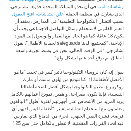
و
شاشات آمنة
في أن تحذو المملكة المتحدة حذوها. تشاترجى،
الذي يشارك في منظمة الحملة
أغلق الشاشات، افتح العقول
بسبب انتشار “التكنولوجيا التعليمية” في المدارس، يعتقد أن
العمر القانوني لاستخدام وسائل التواصل الاجتماعي يجب أن
يكون 18 عامًا، كما هو الحال مع القمار والوصول إلى المواد
الإباحية. “كمجتمع، لدينا safeguards لحماية الأطفال”، يقول
تشاترجى. “في الوقت الحالي، نحن في وسط تجربة واسعة
النطاق لم يوقع أحد عليها بشكل واع.”
يقول إنه كان لرؤساء التكنولوجيا تأثير كبير في تحديد “ما هو
الأفضل لأطفالنا. إذا كنا نتوقع من إيلون ماسك أو مارك
زوكربيرغ تنظيم التكنولوجيا بشكل أفضل لصحة أطفالنا
النفسية، فإننا نكون، بصراحة، واهمين. نموذج أعمالهم بالكامل
يريد المزيد من الأشخاص على أجهزتهم لفترة أطول.” البالغون
يتعاملون مع استخدام الشاشة، يشير. “أطفالنا ليس لديهم أي
فرصة. قشرة الفص الجبهي، الجزء من الدماغ الذي نمارس
فيه اتخاذ القرارات العقلانية، لا تتطور بالكامل حتى سن 25.”