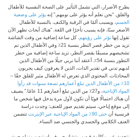
يطرح الأضرار، التي تشمل التأثير على الصحة النفسية للأطفال
والقلق. “نحن نعلم أنه يؤثر على نومهم.” إنه
يؤثر على وضعية
الجسم
، ويسبب ألمًا في الرقبة والكتف. بالنسبة للأطفال
الأصغر سنًا، فإنه يسبب تأخرًا في اللغة. “هناك أبحاث تظهر الآن
تقول إنها
تؤثر على رؤيتهم
. كل ساعة إضافية من وقت الشاشة
تزيد من خطر قصر النظر بنسبة 21٪ وفي الأطفال الذين تم
تشخيصهم مسبقًا بقصر النظر، تزيد ساعة إضافية من خطر
التطور بنسبة 54٪. أعتقد أننا نربي جيلًا من الأطفال الذين
لديهم تدني في تقدير الذات، الذين لا يعرفون كيف يجربون
المحادثات. المحتوى الذي تعرض له الأطفال مثير للقلق حقًا –
10٪ من الأطفال الذين تبلغ أعمارهم تسعة سنوات قد رأوا
المواد الإباحية
، و27٪ من الذين تبلغ أعمارهم 11 عامًا.” يضيف
أن هناك احتمالًا قويًا أن تكون لأول مرة يدخل فيها شخص ما
إلى موقع إباحي، سيتم تقديم صور للعنف: وجدت دراسة
فرنسية أن
حتى 90٪ من المواد الإباحية عبر الإنترنت
تتضمن
العنف الكلامي والجسدي والجنسي ضد النساء.
نتحدث عبر مكالمة فيديو، وتشاترجى في استوديو منزله حيث