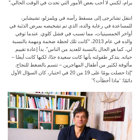
يرام، لكنني لا أحب بعض الأمور التي تحدث في الوقت الحالي.”
انتقل تشاترجى إلى مسقط رأسه في ويلمزلو، تشيشاير،
للمساعدة في رعاية والده، الذي تم تشخيصه بمرض الذئبة في
أواخر الخمسينيات، مما تسبب في فشل كلوي. عندما توفي
والده في عام 2013، “كانت تلك لحظة ضخمة ومهمة بالنسبة
لي، كما هو الحال بالنسبة للعديد من الناس”. بدأ إعادة تقييم
حياته. يتذكر طفولته بأنها كانت سعيدة جدًا، لكنها كانت أيضًا –
مألوفة لكثير من أطفال المهاجرين – تتسم بالضغط للنجاح.
“إذا حصلت يومًا على 19 من 20 في اختبار، كان السؤال الأول
دائمًا: ‘ماذا أخطأت؟’