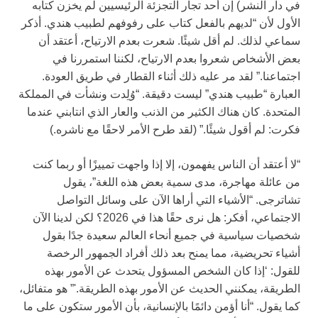
في دار النشر) إن أحد تجار التجزئة الرئيسيين لم يخزن كتابه
الأول لأن “لديهم بالفعل كتاب على رفوفهم لطبيب هندي. أذكر
سماعي لذلك. لم أقل شيئًا. شعرت بعدم الارتياح، أعتقد أن
بعض الأشخاص شعروا بعدم الارتياح، لكننا استمررنا في
اجتماعنا.” لقد مر عليه ذلك أثناء القطار في طريق العودة.
العبارة “طبيب هندي” ليست دقيقة. “وُلِدت ونشأت في المملكة
المتحدة. كان هناك الكثير من الذنب والعار الذي انتابني عندما
فكرت: لم أقول شيئًا.” (لقد طرح الأمر لاحقًا مع ناشره.)
“لا أعتقد أن الناس يفهمون، إلا إذا واجهت تمييزًا أو ربما كنت
من عائلة مهاجرة، مدى سمية بعض هذه اللغة”، يقول
تشاترجى. “الأشياء التي أراها الآن على وسائل التواصل
الاجتماعي، أفكر: هل نرى حقًا هذا في 2026؟ لكن لدينا الآن
شخصيات سياسية في جميع أنحاء العالم سعيدة جدًا بقول
أشياء تحريضية، مما يمنح بعد ذلك أفراد الجمهور الرخصة
للقول: ‘إذا كان الشخص المسؤول يتحدث عن الأمور بهذه
الطريقة، يمكنني الحديث عن الأمور بهذه الطريقة.'” هو متفائل،
كما يقول. “أنا أؤمن دائمًا بالإنسانية، بأن الأمور ستكون على ما