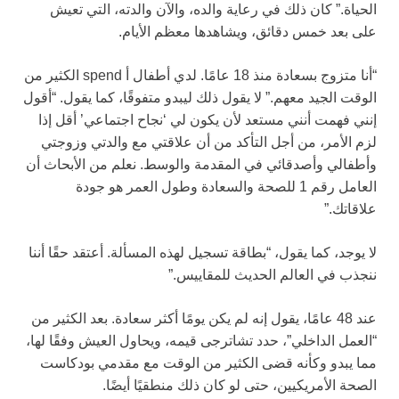
الحياة.” كان ذلك في رعاية والده، والآن والدته، التي تعيش
على بعد خمس دقائق، ويشاهدها معظم الأيام.
“أنا متزوج بسعادة منذ 18 عامًا. لدي أطفال أ spend الكثير من
الوقت الجيد معهم.” لا يقول ذلك ليبدو متفوقًا، كما يقول. “أقول
إنني فهمت أنني مستعد لأن يكون لي ‘نجاح اجتماعي’ أقل إذا
لزم الأمر، من أجل التأكد من أن علاقتي مع والدتي وزوجتي
وأطفالي وأصدقائي في المقدمة والوسط. نعلم من الأبحاث أن
العامل رقم 1 للصحة والسعادة وطول العمر هو جودة
علاقاتك.”
لا يوجد، كما يقول، “بطاقة تسجيل لهذه المسألة. أعتقد حقًا أننا
ننجذب في العالم الحديث للمقاييس.”
عند 48 عامًا، يقول إنه لم يكن يومًا أكثر سعادة. بعد الكثير من
“العمل الداخلي”، حدد تشاترجى قيمه، ويحاول العيش وفقًا لها،
مما يبدو وكأنه قضى الكثير من الوقت مع مقدمي بودكاست
الصحة الأمريكيين، حتى لو كان ذلك منطقيًا أيضًا.