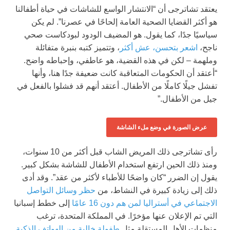
يعتقد تشاترجى أن “الانتشار الواسع للشاشات في حياة أطفالنا
هو أكثر القضايا الصحية العامة إلحاحًا في عصرنا”. لم يكن
سياسيًا جدًا، كما يقول. هو المضيف الودود لبودكاست صحي
ناجح،
اشعر بتحسن، عش أكثر
، وتتميز كتبه بنبرة متفائلة
وملهمة – لكن في هذه القضية، هو عاطفي، وإحباطه واضح.
“أعتقد أن الحكومات المتعاقبة كانت ضعيفة جدًا هنا، وأنها
تفشل جيلًا كاملًا من الأطفال. أعتقد أنهم قد فشلوا بالفعل في
جيل من الأطفال.”
عرض الصورة في وضع ملء الشاشة
رأى تشاترجى ذلك المريض الشاب قبل أكثر من 10 سنوات،
ومنذ ذلك الحين ارتفع استخدام الأطفال للشاشة بشكل كبير.
يقول إن الضرر “كان واضحًا للأطباء لأكثر من عقد”. وقد أدى
ذلك إلى زيادة كبيرة في النشاط، من
حظر وسائل التواصل
الاجتماعي في أستراليا لمن هم دون 16 عامًا
إلى خطط إسبانيا
التي تم الإعلان عنها مؤخرًا. في المملكة المتحدة، ترغب
منظمات الأهل المستقلة مثل
طفولة خالية من الهواتف الذكية