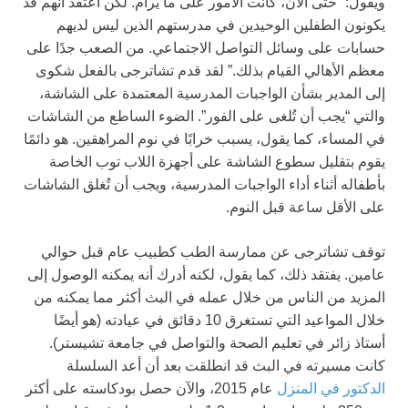
ويقول: “حتى الآن، كانت الأمور على ما يرام. لكن أعتقد أنهم قد
يكونون الطفلين الوحيدين في مدرستهم الذين ليس لديهم
حسابات على وسائل التواصل الاجتماعي. من الصعب جدًا على
معظم الأهالي القيام بذلك.” لقد قدم تشاترجى بالفعل شكوى
إلى المدير بشأن الواجبات المدرسية المعتمدة على الشاشة،
والتي “يجب أن تُلغى على الفور”. الضوء الساطع من الشاشات
في المساء، كما يقول، يسبب خرابًا في نوم المراهقين. هو دائمًا
يقوم بتقليل سطوع الشاشة على أجهزة اللاب توب الخاصة
بأطفاله أثناء أداء الواجبات المدرسية، ويجب أن تُغلق الشاشات
على الأقل ساعة قبل النوم.
توقف تشاترجى عن ممارسة الطب كطبيب عام قبل حوالي
عامين. يفتقد ذلك، كما يقول، لكنه أدرك أنه يمكنه الوصول إلى
المزيد من الناس من خلال عمله في البث أكثر مما يمكنه من
خلال المواعيد التي تستغرق 10 دقائق في عيادته (هو أيضًا
أستاذ زائر في تعليم الصحة والتواصل في جامعة تشيستر).
كانت مسيرته في البث قد انطلقت بعد أن أعد السلسلة
الدكتور في المنزل
عام 2015، والآن حصل بودكاسته على أكثر