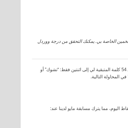
خمين الخاصة بي. يمكنك التحقق من درجة ووردل
كانت جريمة تخمينًا قويًا جدًا في البداية وقلصت كلمة “لانكي” الـ 54 كلمة المتبقية لي إلى اثنتين فقط: “تشوك” أو
 المحاولة التالية.
اط اليوم، مما يترك مسابقة مايو لدينا عند: