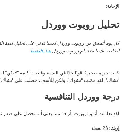
الإجابة:
تحليل روبوت ووردل
كل يوم أتحقق من روبوت ووردل لمساعدتي على تحليل لعبة الت
الخاصة بك باستخدام روبوت ووردل
هنا بالضبط
.
“تشاك”. لقد خمّنت “تشوك”، ولكن للأسف، حصلت على “تشاك” في
درجة ووردل التنافسية
لقد تعادلت أنا والروبوت بأربعة مما يعني أننا نحصل على صفر نق
إريك:
23 نقطة