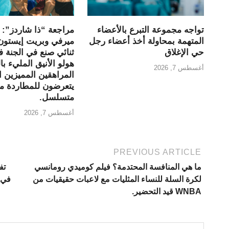
تواجه مجموعة التبرع بالأعضاء
مراجعة “ذا شاردز”: ر
المتهمة بمحاولة أخذ أعضاء رجل
ميرفي وبريت إيستون
حي الإغلاق
ثنائي صنع في الجنة
هولو الأنيق المليء با
أغسطس 7, 2026
المراهقين المميزين ا
يتعرضون للمطاردة من
متسلسل.
أغسطس 7, 2026
PREVIOUS ARTICLE
ما هي المنافسة المحتدمة؟ فيلم كوميدي رومانسي
تف
لكرة السلة للنساء المثليات مع لاعبات حقيقيات من
في 
WNBA قيد التحضير.