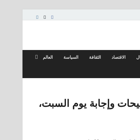
ال
الاقتصاد
الثقافة
السياسة
العالم
لمة Wordle #1799 تلميحات وإجابة يوم السبت،