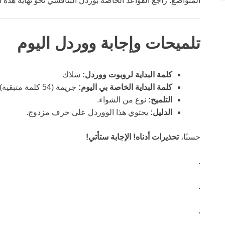
المتواضع. راجع القواعد الخاصة بوردل التنافسي نحو نهاية هذه 
تلميحات وإجابة ووردل اليوم
كلمة البداية لروبوت ووردل:
سلاك
كلمة البداية الخاصة بي اليوم:
جريمة (54 كلمة متبقية)
التلميح:
نوع من الشواء.
الدليل:
يحتوي هذا الووردل على حرف مزدوج.
حسنًا،
تحذيرات أدناه! الإجابة ستأتي!
.
.
.