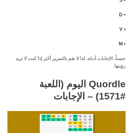
• S
• D
• V
• M
حسناً، الإجابات أدناه، لذا لا تقم بالتمرير أكثر إذا كنت لا تريد
رؤيتها.
Quordle اليوم (اللعبة
#1571) – الإجابات