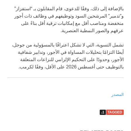
بالإضافة إلى ذلك، وفقًا للدعوى، قام المقابلون بـ “استفزاز”
و”تدمير” المرشحين السود وتوظيفهم في وظائف ذات أجور
منخفضة ومناصب أقل مع إمكانيات ترقية أقل بناءً على
عرقهم والصور النمطية العنصرية.
تشمل التسوية، التي لا تشكل اعترافًا بالمسؤولية من جوجل،
أيضًا التزامًا بتحليلات المساواة في الأجور، وتدابير شفافية
الأجور، وحدودًا على التحكيم الإلزامي للنزاعات المتعلقة
بالتوظيف حتى أغسطس 2026 على الأقل، وفقًا لكرمب.
المصدر
1،
TAGGED