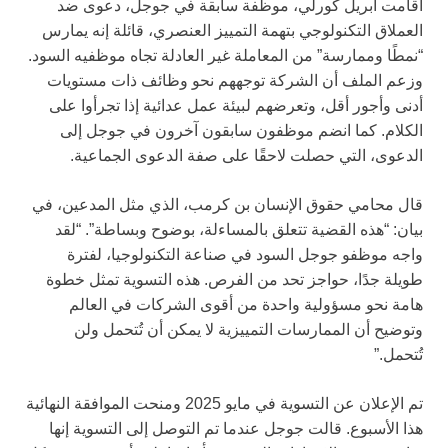
أقامت أبريل كورلي، موظفة سابقة في جوجل، دعوى ضد
العملاق التكنولوجي بتهمة التمييز العنصري، قائلة إنه يمارس
“نمطًا وممارسة” من المعاملة غير العادلة تجاه موظفيه السود.
وزعم الملف أن الشركة توجههم نحو وظائف ذات مستويات
أدنى وأجور أقل، وتعرضهم لبيئة عمل عدائية إذا تجرأوا على
الكلام. كما انضم موظفون سابقون آخرون في جوجل إلى
الدعوى، التي حصلت لاحقًا على صفة الدعوى الجماعية.
قال محامي حقوق الإنسان بن كرمب، الذي مثل المدعين، في
بيان: “هذه القضية تتعلق بالمساءلة، بوضوح وبساطة”. “لقد
واجه موظفو جوجل السود في صناعة التكنولوجيا، لفترة
طويلة جدًا، حواجز تحد من الفرص. هذه التسوية تمثل خطوة
هامة نحو مسؤولية واحدة من أقوى الشركات في العالم
وتوضيح أن الممارسات التمييزية لا يمكن أن تُتحمل ولن
تُتحمل.”
تم الإعلان عن التسوية في مايو 2025 ومنحت الموافقة النهائية
هذا الأسبوع. قالت جوجل عندما تم التوصل إلى التسوية إنها