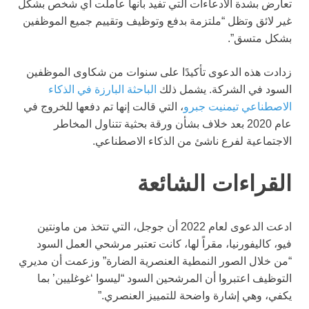
تعارض بشدة الادعاءات التي تفيد بأنها عاملت أي شخص بشكل
غير لائق وتظل “ملتزمة بدفع وتوظيف وتقييم جميع الموظفين
بشكل متسق”.
زدادت هذه الدعوى تأكيدًا على سنوات من شكاوى الموظفين
السود في الشركة. يشمل ذلك
الباحثة البارزة في الذكاء
الاصطناعي تيمنيت جبرو
، التي قالت إنها تم دفعها للخروج في
عام 2020 بعد خلاف بشأن ورقة بحثية تتناول المخاطر
الاجتماعية لفرع ناشئ من الذكاء الاصطناعي.
القراءات الشائعة
ادعت الدعوى لعام 2022 أن جوجل، التي تتخذ من ماونتين
فيو، كاليفورنيا، مقراً لها، كانت تعتبر مرشحي العمل السود
“من خلال الصور النمطية العنصرية الضارة” وزعمت أن مديري
التوظيف اعتبروا أن المرشحين السود “ليسوا ‘غوغليين’ بما
يكفي، وهي إشارة واضحة للتمييز العنصري.”