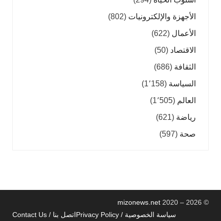
الأجهزة والإلكترونيات
(802)
الأعمال
(622)
الاقتصاد
(50)
الثقافة
(686)
السياسة
(1٬158)
العالم
(1٬505)
رياضة
(621)
صحة
(597)
mizonews.net
2020 – 2026
©
سياسة الخصوصية / Privacy Policy
اتصل بنا / Contact Us