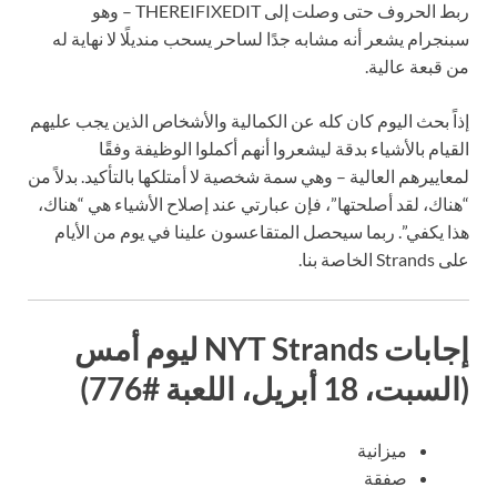
ربط الحروف حتى وصلت إلى THEREIFIXEDIT – وهو
سبنجرام يشعر أنه مشابه جدًا لساحر يسحب منديلًا لا نهاية له
من قبعة عالية.
إذاً بحث اليوم كان كله عن الكمالية والأشخاص الذين يجب عليهم
القيام بالأشياء بدقة ليشعروا أنهم أكملوا الوظيفة وفقًا
لمعاييرهم العالية – وهي سمة شخصية لا أمتلكها بالتأكيد. بدلاً من
“هناك، لقد أصلحتها”، فإن عبارتي عند إصلاح الأشياء هي “هناك،
هذا يكفي”. ربما سيحصل المتقاعسون علينا في يوم من الأيام
على Strands الخاصة بنا.
إجابات NYT Strands ليوم أمس
(السبت، 18 أبريل، اللعبة #776)
ميزانية
صفقة