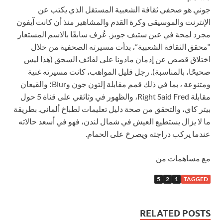
جوني هو صحفي ثقافة الشعبية المستقل الذي يكتب عن
الإنترنت والموسيقى وكرة القدم والمشاهير منذ أن كانت آيفون
مجرد لمحة في عين ستيف جوبز. عُرف سابقًا بالاسم المستعار
“محقق الثقافة الشعبية”، بدأت مسيرته الصحفية من خلال
اختلاق قصص عن إدمان مادونا على لفائف السجق (هذا ليس
صحيحًا، بالمناسبة). رجل قليل المواهب، كانت مسيرته غنية
ومتنوعة ، بما في ذلك قمم مقابلة إلتون جون وBlur؛ والقيعان
مقابلة Right Said Fred، والظهور في وثائقي على قناة 5 حول
بيتر كاي، والتحقق من صحة دليل تعليمات لطباخ ألماني. بطريقة
ما لا يزال يستطيع العيش في شمال لندن، فهو في أسعد حالاته
عندما يركب دراجته ويصرخ على الحمام.
مع مساهمات من
5
2
1
TAGGED
RELATED POSTS