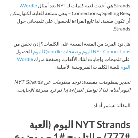
Strands هي أحدث لعبة كلمات لـ NYT بعد أمثال
Wordle
،
وSpelling Bee وConnections – وهي ممتعة للغاية. لكنها يمكن
أن تكون صعبة، لذا تابع القراءة للحصول على تلميحاتي حول
Strands.
هل تود المزيد من المتعة المبنية على الكلمات؟ إذن تحقق من
NYT Connections اليوم
و
صفحات Quordle اليوم
للحصول
على تلميحات وإجابات لتلك الألعاب، وصفحة مارك
Wordle
اليوم
للعبة الكلمات الفيروسية الأصلية.
تحذير بمعلومات مفسدة: توجد معلومات عن NYT Strands
اليوم أدناه، لذا لا تواصل القراءة إذا لم ترد معرفة الإجابات.
المقالة تستمر أدناه
NYT Strands اليوم (العبة
#777) – التلميح #1 – موضوع