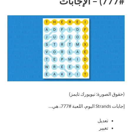
#777) – الإجابات
(حقوق الصورة: نيويورك تايمز)
إجابات Strands اليوم، اللعبة #777، هي…
تعديل
تغيير