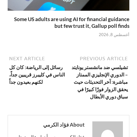
Some US adults are using AI for financial guidance
but few trust it, Gallup poll finds
أغسطس 8, 2026
NEXT ARTICLE
PREVIOUS ARTICLE
تشيلسي ضد مانشستر يونايتد
رسائل إلى الرياضة: كان كل
– الدوري الإنجليزي الممتاز
الناس في كليبرز قريبين جداً،
مباشرة: آخر التحديثات حيث
لكنهم بعيدون جداً
يحقق الزوار فوزًا كبيرًا في
سباق دوري الأبطال
About فؤاد الكرمي
فؤاد الكرمي محرر أخبار عالمية يتابع