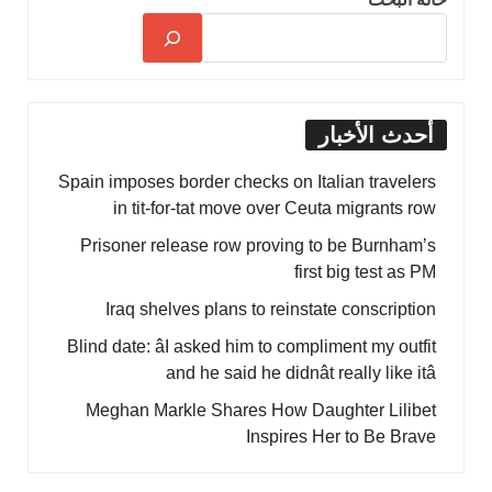
أحدث الأخبار
Spain imposes border checks on Italian travelers
in tit-for-tat move over Ceuta migrants row
Prisoner release row proving to be Burnham’s
first big test as PM
Iraq shelves plans to reinstate conscription
Blind date: âI asked him to compliment my outfit
and he said he didnât really like itâ
Meghan Markle Shares How Daughter Lilibet
Inspires Her to Be Brave