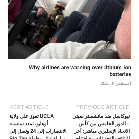
Why airlines are warning over lithium-ion
batteries
أغسطس 8, 2026
NEXT ARTICLE
PREVIOUS ARTICLE
نيوكاسل ضد مانشستر سيتي
UCLA تفوز على ولاية
– الدور الخامس من كأس
أوهايو، تمدد سلسلة
الاتحاد الإنجليزي مباشر: آخر
الانتصارات إلى 24 وتصل إلى
النتائج والتحديثات مع افتتاح
مباراة نهائي بطولة Big Ten