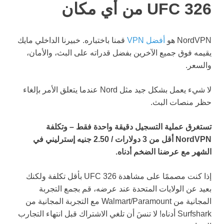
UFC 326 من أي مكان
NordVPN هو
أفضل VPN
قمنا باختباره. خبيرنا الداخلي مايك
يقيمه فوق جميع الآخرين بفضل قدراته على البث، والأمان،
والسعر.
لا شيء يعمل بشكل جيد مثل Nord عندما يتعلق الأمر بإلغاء
حظر منصات البث.
تستغرق عملية التسجيل دقيقة واحدة فقط – وتكلفة
NordVPN أقل من 3 دولارات / 2.50 جنيه إسترليني في
الشهر مع عرضنا الضخم أدناه.
إذا كنت مصممًا على مشاهدة UFC 326 بأقل تكلفة ولكنك
بعيد عن الولايات المتحدة عند عرضه، قم بجمع التجربة
المجانية من Walmart/Paramount مع التجربة المجانية من
Surfshark أدناه! لا تنسَ أن تلغي الاشتراك قبل انتهاء التجارب