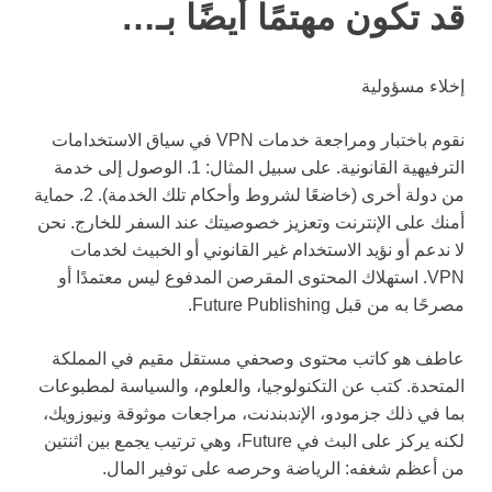
قد تكون مهتمًا أيضًا بـ…
إخلاء مسؤولية
نقوم باختبار ومراجعة خدمات VPN في سياق الاستخدامات
الترفيهية القانونية. على سبيل المثال: 1. الوصول إلى خدمة
من دولة أخرى (خاضعًا لشروط وأحكام تلك الخدمة). 2. حماية
أمنك على الإنترنت وتعزيز خصوصيتك عند السفر للخارج. نحن
لا ندعم أو نؤيد الاستخدام غير القانوني أو الخبيث لخدمات
VPN. استهلاك المحتوى المقرصن المدفوع ليس معتمدًا أو
مصرحًا به من قبل Future Publishing.
عاطف هو كاتب محتوى وصحفي مستقل مقيم في المملكة
المتحدة. كتب عن التكنولوجيا، والعلوم، والسياسة لمطبوعات
بما في ذلك جزمودو، الإندبندنت، مراجعات موثوقة ونيوزويك،
لكنه يركز على البث في Future، وهي ترتيب يجمع بين اثنتين
من أعظم شغفه: الرياضة وحرصه على توفير المال.