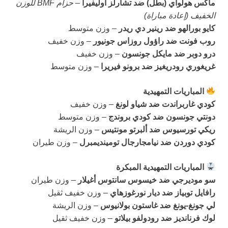
ماكس هولواي (بطل) ضد تشارلز أوليفيرا
–
حزام BMF للوزن
الخفيف (إعادة مباراة)
كايو بورالهو ضد رينير دي ريدر
– وزن متوسط
روب فونت ضد راؤول روزاس جونيور
– وزن خفيف
درو دوبر ضد مايكل جونسون
– وزن خفيف
غريغوري رودريغيز ضد برونو فيريرا
– وزن متوسط
المباريات التمهيدية
كودي غاربراندت ضد شياو لونغ
– وزن خفيف
دونتي جونسون ضد كودي بروندج
– وزن متوسط
ريكي تورسيوس ضد ألبرتو مونتيس
– وزن الريشة
كودي دوردن ضد نيامجارجال تومينديمبرل
– وزن طيران
المباريات التمهيدية المبكرة
سو موديرجي ضد خيسوس سانتوس أغيلار
– وزن طيران
رافايل توبياز ضد ديار نورغوزهاي
– وزن خفيف ثقيل
لي جونغ-يونغ ضد غاستون بولانيوس
– وزن الريشة
لوك فرنانديز ضد رودولفو بيلاتو
– وزن خفيف ثقيل