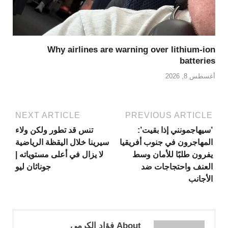
Why airlines are warning over lithium-ion
batteries
أغسطس 8, 2026
NEXT ARTICLE
PREVIOUS ARTICLE
’سيهاجمونني إذا بقيت’:
تنس قد تطور ولكن ولاء
المهاجرون في جنوب أفريقيا
سيرينا خلال اليقظة الرياضية
يفرون طلبًا للأمان وسط
لا يزال في أعلى مستوياته |
العنف واحتجاجات ضد
جوناثان ليو
الأجانب
About فؤاد الكرمي