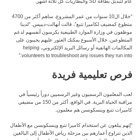
عام لتبديل بطاقة SD والبطاريات كل ثلاثة أشهر.
“خلال ال10 سنوات من عمر المشروع، ساهم أكثر من 4700
متطوع كمضيف لكاميرا تتبع”، قالت أنهالت-ديبيس. “لدينا
موظفون في وزارة الموارد الطبيعية يكرسون أنفسهم لدعم
المتطوعين. خلال الأسبوع يمكنك العثور عليهم يجيبون على
المكالمات الهاتفية أو رسائل البريد الإلكتروني، helping
volunteers to troubleshoot any issues they run into.”
فرص تعليمية فريدة
لعب المعلمون الرسميون وغير الرسميين دوراً رئيسياً في
مراقبة الحياة البرية. في الواقع، أكثر من 150 من مضيفي
كاميرات تتبع وينسكونسن هم معلمون.
“إنهم يبلغون عن استخدام كاميرا تتبع وينسكونسن مع الأطفال
الذين تتراوح أعمارهم بين مرحلة رياض الأطفال إلى البالغين