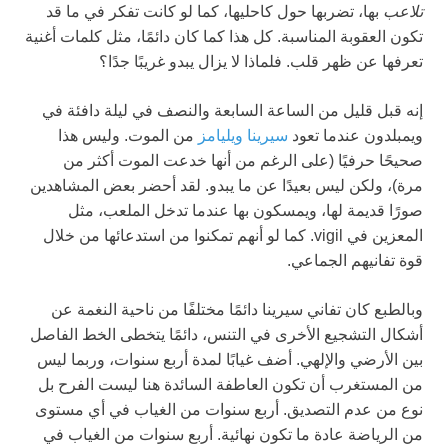
تلاعب
بها، تضربها حول كاحليها، كما لو كانت تفكر في ما قد
تكون العقوبة المناسبة. كل هذا كما كان دائمًا، مثل كلمات أغنية
تعرفها عن ظهر قلب. فلماذا لا يزال يبدو غريبًا جدًا؟
إنه قبل قليل من الساعة السابعة والنصف في ليلة دافئة في
ويمبلدون عندما تعود
سيرينا ويليامز
من الموت. وليس هذا
صحيحًا حرفيًا (على الرغم من أنها خدعت الموت أكثر من
مرة)، ولكن ليس بعيدًا عن ما يبدو. لقد أحضر بعض المشاهدين
صورًا قديمة لها، ويمسكون بها عندما تدخل الملعب، مثل
المعزين في vigil. كما لو أنهم تمكنوا من استدعائها من خلال
قوة تفانيهم الجماعي.
وبالطبع كان تفاني سيرينا دائمًا مختلفًا من ناحية النغمة عن
أشكال التشجيع الأخرى في التنس، دائمًا يتخطى الخط الفاصل
بين الأرضي والإلهي. أضف غيابًا لمدة أربع سنوات، وربما ليس
من المستغرب أن تكون العاطفة السائدة هنا ليست الفرح بل
نوع من عدم التصديق. أربع سنوات من الغياب في أي مستوى
من الرياضة عادة ما تكون نهائية. أربع سنوات من الغياب في