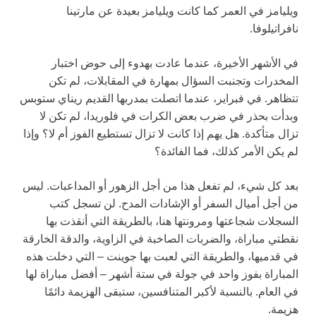
ويليامز في العمر كما كانت ويليامز بعيدة عن مارتينا
نافراتيلوفا.
في الأشهر الأخيرة، عندما عادت بهدوء إلى حوض اختبار
المخدرات وتجنبت السؤال بمهارة في المقابلات، لم تكن
تتظاهر. في فبراير، عندما اتصلت بمدربها القديم ريناي ستوبس
وبدأت بحذر في ضرب بعض الكرات في فلوريدا، لم تكن لا
تزال متأكدة. هل يهم إذا كانت لا تزال تستطيع الفوز أم لا؟ وإذا
لم يكن الأمر كذلك، فما الفائدة؟
بعد كل شيء، لم تفعل هذا من أجل الزهور أو المداعبات. ليس
من أجل أميال السفر أو الإشادات المدح. لن تسجل كتب
السجلات شجاعتها ومرونتها هنا، بالطريقة التي أنقذت بها
نقطتي مباراة، والضربات الصاخبة في الزاوية، والدقة الخارقة
في قدميها، والطريقة التي لعبت بها جوينت – التي دخلت هذه
المباراة بفوز واحد في جولة في ستة أشهر – أفضل مباراة لها
في العام. بالنسبة لأكبر المتنافسين، ستبقى الهزيمة دائمًا
هزيمة.