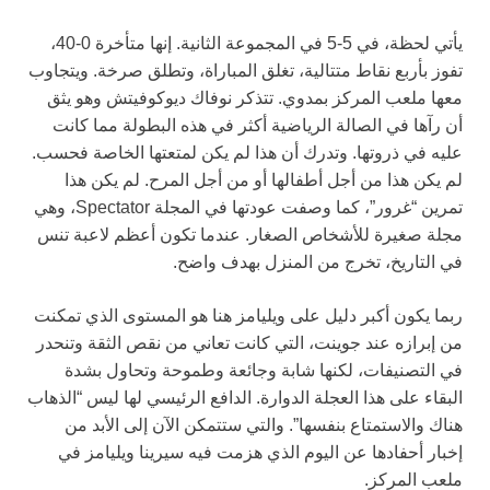
يأتي لحظة، في 5-5 في المجموعة الثانية. إنها متأخرة 0-40،
تفوز بأربع نقاط متتالية، تغلق المباراة، وتطلق صرخة. ويتجاوب
معها ملعب المركز بمدوي. تتذكر نوفاك ديوكوفيتش وهو يثق
أن رآها في الصالة الرياضية أكثر في هذه البطولة مما كانت
عليه في ذروتها. وتدرك أن هذا لم يكن لمتعتها الخاصة فحسب.
لم يكن هذا من أجل أطفالها أو من أجل المرح. لم يكن هذا
تمرين “غرور”، كما وصفت عودتها في المجلة Spectator، وهي
مجلة صغيرة للأشخاص الصغار. عندما تكون أعظم لاعبة تنس
في التاريخ، تخرج من المنزل بهدف واضح.
ربما يكون أكبر دليل على ويليامز هنا هو المستوى الذي تمكنت
من إبرازه عند جوينت، التي كانت تعاني من نقص الثقة وتنحدر
في التصنيفات، لكنها شابة وجائعة وطموحة وتحاول بشدة
البقاء على هذا العجلة الدوارة. الدافع الرئيسي لها ليس “الذهاب
هناك والاستمتاع بنفسها”. والتي ستتمكن الآن إلى الأبد من
إخبار أحفادها عن اليوم الذي هزمت فيه سيرينا ويليامز في
ملعب المركز.