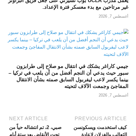
يعمل مدرب UCLA بوب تشيزني على جعل فريق البراونز
غير مرتاحين مع بدء معسكر فترة الإعداد.
أغسطس 7, 2026
جيمي كاراغر يشكك في انتقال مو صلاح إلى طرابزون
سبور حيث يدعي أن النجم أفضل من أن يلعب في تركيا –
بينما يكسر لاعب ليفربول السابق صمته بشأن الانتقال
المفاجئ وجمعت الآلاف لتحيته
أغسطس 7, 2026
NEXT ARTICLE
PREVIOUS ARTICLE
كيف استخدمت ويسكونسن
صبي، 2، تم انتشاله حياً من
الثعالب والغزلان لإعادة
تحت الأنقاض بعد ستة أيام