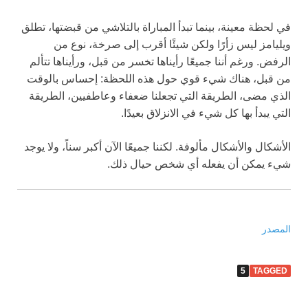
في لحظة معينة، بينما تبدأ المباراة بالتلاشي من قبضتها، تطلق
ويليامز ليس زأرًا ولكن شيئًا أقرب إلى صرخة، نوع من
الرفض. ورغم أننا جميعًا رأيناها تخسر من قبل، ورأيناها تتألم
من قبل، هناك شيء قوي حول هذه اللحظة: إحساس بالوقت
الذي مضى، الطريقة التي تجعلنا ضعفاء وعاطفيين، الطريقة
التي يبدأ بها كل شيء في الانزلاق بعيدًا.
الأشكال والأشكال مألوفة. لكننا جميعًا الآن أكبر سناً، ولا يوجد
شيء يمكن أن يفعله أي شخص حيال ذلك.
المصدر
5
TAGGED