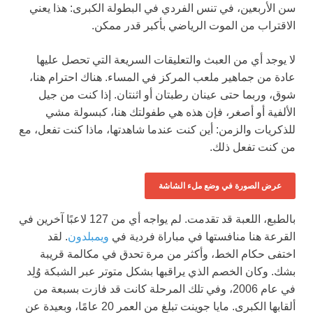
سن الأربعين، في تنس الفردي في البطولة الكبرى: هذا يعني
الاقتراب من الموت الرياضي بأكبر قدر ممكن.
لا يوجد أي من العبث والتعليقات السريعة التي تحصل عليها
عادة من جماهير ملعب المركز في المساء. هناك احترام هنا،
شوق، وربما حتى عينان رطبتان أو اثنتان. إذا كنت من جيل
الألفية أو أصغر، فإن هذه هي طفولتك هنا، كبسولة مشي
للذكريات والزمن: أين كنت عندما شاهدتها، ماذا كنت تفعل، مع
من كنت تفعل ذلك.
عرض الصورة في وضع ملء الشاشة
بالطبع، اللعبة قد تقدمت. لم يواجه أي من 127 لاعبًا آخرين في
القرعة هنا منافستها في مباراة فردية في
ويمبلدون
. لقد
اختفى حكام الخط، وأكثر من مرة تحدق في مكالمة قريبة
بشك. وكان الخصم الذي يراقبها بشكل متوتر عبر الشبكة وُلِد
في عام 2006، وفي تلك المرحلة كانت قد فازت بسبعة من
ألقابها الكبرى. مايا جوينت تبلغ من العمر 20 عامًا، وبعيدة عن