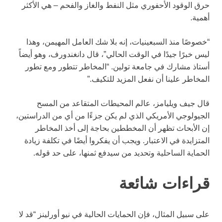
حرق الوقود الأحفوري مثل النفط والغاز والفحم – هي الأكثر
أهمية.
“خصوصًا منذ السبعينيات، إنه بلا شك العامل المهيمن، وهذا
ليس خبرًا جيدًا في الوقت الحالي”، قال دانغندورف، وهو أيضاً
أستاذ مشارك في جامعة تولين. “المخاطر تتطور ومع تطور
المخاطر علينا أن نفعل المزيد للتكيف.”
قال جيف ويليامز، عالم المحيطات المتقاعد من المسح
الجيولوجي الأمريكي الذي لم يكن جزءًا من أي من الدراستين،
إن الأبحاث تظهر أن المخططين بحاجة إلى أخذ المخاطر
المتزايدة في الاعتبار. ويجب أن يفكروا أيضًا في تكلفة زيادة
الحماية الساحلية وتحديد من سيدفع ثمنها، على حد قوله.
قراءات شائعة
على سبيل المثال، فإن الحمايات الحالية في نيو أورلينز “قد لا