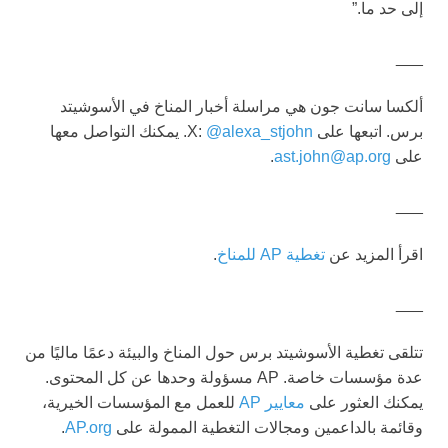
إلى حد ما.”
___
ألكسا سانت جون هي مراسلة أخبار المناخ في الأسوشيتد
برس. اتبعها على X:
@alexa_stjohn
. يمكنك التواصل معها
على
ast.john@ap.org
.
___
اقرأ المزيد عن
تغطية AP للمناخ
.
___
تتلقى تغطية الأسوشيتد برس حول المناخ والبيئة دعمًا ماليًا من
عدة مؤسسات خاصة. AP مسؤولة وحدها عن كل المحتوى.
يمكنك العثور على
معايير AP
للعمل مع المؤسسات الخيرية،
وقائمة بالداعمين ومجالات التغطية الممولة على
AP.org
.