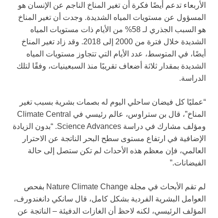
الأربعاء تدعم أيضًا فكرة أن تغير المناخ الناجم عن الإنسان هو
المسؤول عن مستويات المياه الشديدة. وجدت أن تغير المناخ
هو السبب الجذري لـ 58% من الأيام ذات مستويات المياه
الشديدة خلال فترة من 2000 إلى 2018. وقد زاد تغير المناخ
أيضًا، في المتوسط، عدد الأيام التي تتجاوز مستويات المياه
الشديدة بمقدار ثلاثة أضعاف تقريبًا منذ السبعينيات، وفقًا لتلك
الدراسة.
“عمليًا كل فيضان ساحلي اليوم له بصمات بشرية بسبب تغير
المناخ”، قال بن ستراوس، عالم رئيسي في Climate Central
ومؤلف مشارك في دراسة Science Advances. “بدون الزيادة
الإضافية في ارتفاع مستوى سطح البحر الناتجة عن الاحترار
العالمي، فإن معظم هذه الأحداث لم تكن ستصل إلى حالة
الفيضانات.”
لم تقم الأبحاث في مجلة Nature Climate Change بفحص
العوامل البشرية الفردية بشكل كامل، قال سانكي دانغندورف،
المؤلف الرئيسي، لكنه لاحظ أن الغازات الدفيئة – الناتجة عن