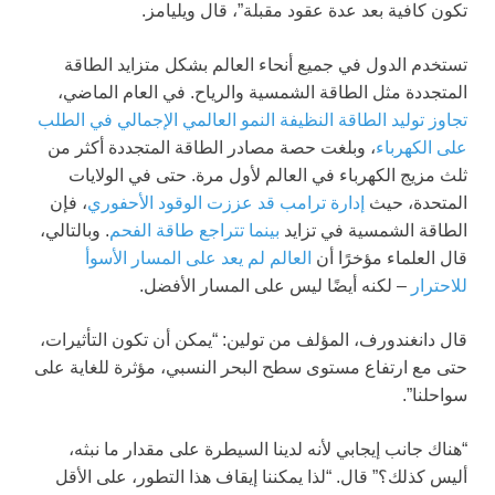
تكون كافية بعد عدة عقود مقبلة”، قال ويليامز.
تستخدم الدول في جميع أنحاء العالم بشكل متزايد الطاقة
المتجددة مثل الطاقة الشمسية والرياح. في العام الماضي،
تجاوز توليد الطاقة النظيفة النمو العالمي الإجمالي في الطلب
على الكهرباء
، وبلغت حصة مصادر الطاقة المتجددة أكثر من
ثلث مزيج الكهرباء في العالم لأول مرة. حتى في الولايات
المتحدة، حيث
إدارة ترامب قد عززت الوقود الأحفوري
، فإن
الطاقة الشمسية في تزايد
بينما تتراجع طاقة الفحم
. وبالتالي،
قال العلماء مؤخرًا أن
العالم لم يعد على المسار الأسوأ
للاحترار
– لكنه أيضًا ليس على المسار الأفضل.
قال دانغندورف، المؤلف من تولين: “يمكن أن تكون التأثيرات،
حتى مع ارتفاع مستوى سطح البحر النسبي، مؤثرة للغاية على
سواحلنا”.
“هناك جانب إيجابي لأنه لدينا السيطرة على مقدار ما نبثه،
أليس كذلك؟” قال. “لذا يمكننا إيقاف هذا التطور، على الأقل