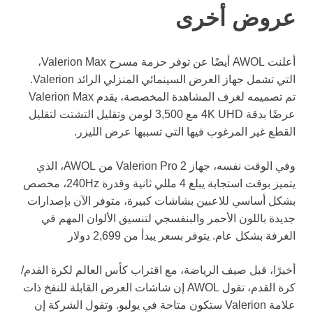
عروض أخرى
أعلنت AWOL أيضًا عن توفر حزمة مسرح Valerion Max،
التي تشمل جهاز العرض السينمائي المنزلي الرائد Valerion.
تم تصميمه لغرف المشاهدة المخصصة، يقدم Valerion Max
عرضًا بدقة 4K UHD مع 3,500 لومن وتقليل التشتت لتقليل
القطع غير المرغوب فيها التي تسببها عرض الليزر.
وفي الوقت نفسه، جهاز Valerion Pro 2 من AWOL، الذي
يتميز بوقت استجابة يبلغ 4 مللي ثانية وقدرة 240Hz، مخصص
بشكل أساسي للاعبين بشاشات كبيرة، متوفر الآن بإصدارات
جديدة باللون الأحمر والبنفسجي لتنسيق الألوان المهم في
الغرفة بشكل عام. يتوفر بسعر يبدأ من 2,699 دولار
أخيرًا، قبل صيف الرياضة، مع اقتراب كأس العالم لكرة القدم/
كرة القدم، تقول AWOL إن شاشات العرض القابلة للنفخ ذات
علامة Valerion ستكون متاحة في يوليو. وتقول الشركة إن