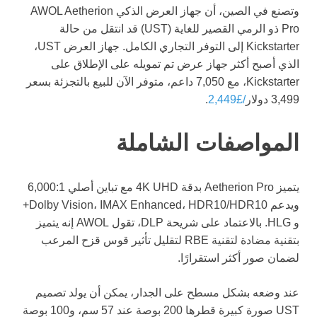
وتصنع في الصين، أن جهاز العرض الذكي AWOL Aetherion
Pro ذو الرمي القصير للغاية (UST) قد انتقل من حالة
Kickstarter إلى التوفر التجاري الكامل. جهاز العرض UST،
الذي أصبح أكثر جهاز عرض تم تمويله على الإطلاق على
Kickstarter، مع 7,050 داعم، متوفر الآن للبيع بالتجزئة بسعر
3,499 دولار
/£2,449
.
المواصفات الشاملة
يتميز Aetherion Pro بدقة 4K UHD مع تباين أصلي 6,000:1
ويدعم Dolby Vision، IMAX Enhanced، HDR10/HDR10+
و HLG. بالاعتماد على شريحة DLP، تقول AWOL إنه يتميز
بتقنية مضادة لتقنية RBE لتقليل تأثير قوس قزح المرعب
لضمان صور أكثر استقرارًا.
عند وضعه بشكل مسطح على الجدار، يمكن أن يولد تصميم
UST صورة كبيرة قطرها 200 بوصة عند 57 سم، و100 بوصة