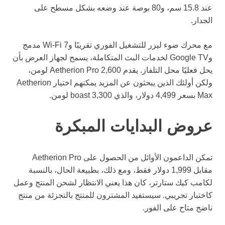
عند 15.8 سم، و80 بوصة عند وضعه بشكل مسطح على
الجدار.
مع محرك ضوء ليزر للتشغيل الفوري تقريبًا وWi-Fi 7 مدمج
وGoogle TV لخدمات البث المتكاملة، يسمح لجهاز العرض بأن
يحل فعليًا محل التلفاز. يقدم Aetherion Pro 2,600 لومن،
ولكن أولئك الذين يبحثون عن المزيد يمكنهم اختيار Aetherion
Max بسعر 4,499 دولار، والذي boast 3,300 لومن.
عروض البدايات المبكرة
تمكن الداعمون الأوائل من الحصول على Aetherion Pro
مقابل 1,999 دولار فقط، ومع ذلك، بطبيعة الحال، بالنسبة
لكامب كيك ستارتر، كان هذا يعني الانتظار لشحن المنتج وعمل
كاختبار تجريبي. سيستفيد المشترون للمنتج بالتجزئة من منتج
ناضج متاح على الفور.