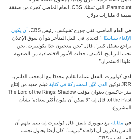
Paramount، التي تمتلك CBS، العام الماضي كجزء من صفقة
بقيمة 8 مليارات دولار.
في العام الماضي، نفى جورج تشيكس، رئيس CBS،
أن يكون
الإلغاء سياسيًا
. “التحدي في الليل المتأخر هو أن سوق الإعلان
تراجع بشكل كبير”، قال. “نحن معجبون جدًا بكولبيرت، نحن
نحب البرنامج. للأسف، جعلت الأمور الاقتصادية من الصعوبة
علينا الاستمرار.”
لدى كولبيرت بالفعل عمله القادم محددًا مع المعجب الدائم بـ
JRR توكين
الذي عُيّن للمشاركة في كتابة
فيلم جديد من إنتاج
بيتر جاكسون بعنوان مؤقت The Lord of the Rings: Shadow
of the Past. قال إنه “لا يمكن أن يكون أكثر سعادة” بشأن
المشروع.
في
مقابلة
مع نيويورك تايمز، قال كولبيرت إنه بينما يفهم أن
الناس يفكرون أن الإلغاء “مريب”، كان أيضًا يحاول تجنب
الصراع مع CBS.