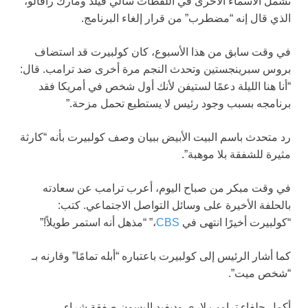
تشمل الأسماء الأخرى في اللقطات سالي فيلد ومارك رافالو،
الذي قال إنه “مضطرب” من قرار إلغاء البرنامج.
في وقت سابق من هذا الأسبوع، كان كولبيرت قد استضاف
بروس سبرينجستين وتحدث النجم مرة أخرى ضد ترامب. قال:
“أنا هنا الليلة دعمًا لستيفن لأنك أول شخص في أمريكا فقد
برنامجه بسبب وجود رئيس لا يستطيع تحمل مزحة.”
رد متحدث باسم البيت الأبيض ببيان وصف كولبيرت بأنه “كارثة
مثيرة للشفقة بلا موهبة”.
في وقت مبكر من صباح اليوم، أعرب ترامب عن سعادته
بالحلفة الأخيرة على وسائل التواصل الاجتماعي. كتب:
“كولبيرت أخيرًا انتهى في
CBS
،” “مذهل أنه استمر طويلاً!”
كما أشار الرئيس إلى كولبيرت باعتباره “أبله تمامًا” وقارنه بـ
“شخص ميت”.
أكمل حلفاء ترامب لاري وديفيد إليسون صفقة شراء