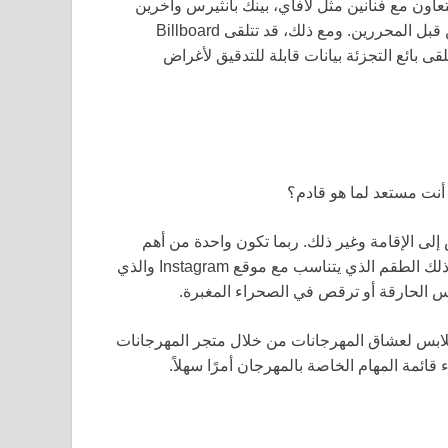
جميع المنتجات والخدمات المعروضة مختارة بشكل مستقل من قبل المحررين. ومع ذلك، قد تتلقى Billboard
ى بائع التجزئة بيانات قابلة للتدقيق لأغراض
أنت مستعد لما هو قادم؟
لى الإقامة وغير ذلك. ربما تكون واحدة من أهم
عوامل التحضير لأي مهرجان هي تجميع ملابسك. الحصول على ذلك الطقم الذي يتناسب مع موقع Instagram والذي
شمس الحارقة أو ترقص في الصحراء المغبرة.
ر من إلهام الملابس لعشاق المهرجانات من خلال متجر المهرجانات
ء قائمة المهام الخاصة بالمهرجان أمرًا سهلاً.