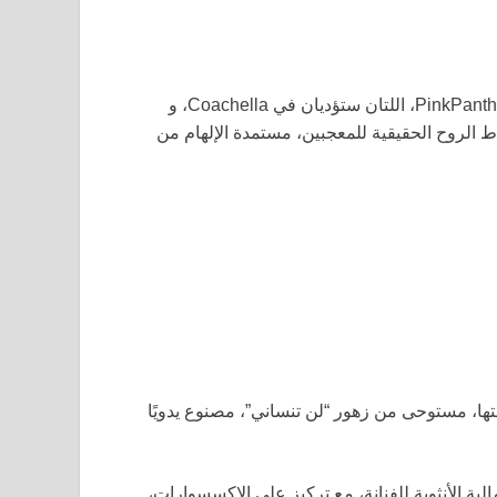
المتجر يضم سلعًا فريدة من نوعها بالتعاون مع Laufey و PinkPantheress، اللتان ستؤديان في Coachella، و
درة تهدف إلى التقاط الروح الحقيقية للمعجبين، مستمدة الإلهام من
عتها، مستوحى من زهور “لن تنساني”، مصنوع يدويًا
Laufey في متجرها تبرز الجمالية الأنثوية للفنانة، مع تركيز على الإكسسوارات،