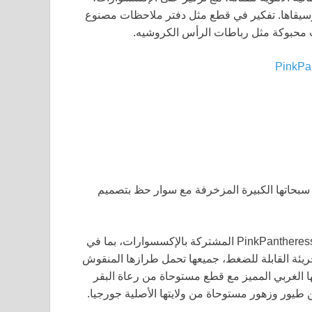
سيقاها. تفكير في قطع مثل دفتر ملاحظات مصنوع
 محبوكة مثل رباطات الرأس الكروشيه.
جعلها ممتعة وعصرية. PinkPantheress تعرض سبحاتها الكبيرة المزخرفة مع سوار حظ بتصميم
مستوحاة من جمالية “فتاة لندن” الخاصة بها، ستتميز مجموعة PinkPantheress المشتركة بالإكسسوارات، بما في
لجريئة القابلة للضغط، جميعها تحمل طرازها المنقوش
ير العناصر التي صممتها Avalon إلى أسلوبها الغربي المميز مع قطع مستوحاة من رعاة البقر
 طيور وزهور مستوحاة من ولايتها الأصلية جورجيا.