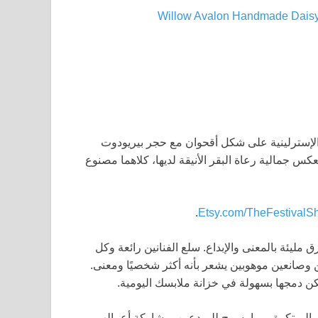
ضة الإسترلينية على شكل أقحوان مع حجر بيريودوت
كس جمالية رعاة البقر الأنيقة لديها، كلاهما مصنوع
.
Etsy.com/TheFestivalS
مليئة بالمعنى والإبداع. سلع الفنانين رائعة وكل
 وصانعين موهوبين يشعر بأنه أكثر شخصيًا ومعنى.
ن دمجها بسهولة في خزانة ملابسك اليومية.
لمي للسلع الفريدة والمبتكرة، مما يسمح للمبدعين بمشاركة أعمالهم