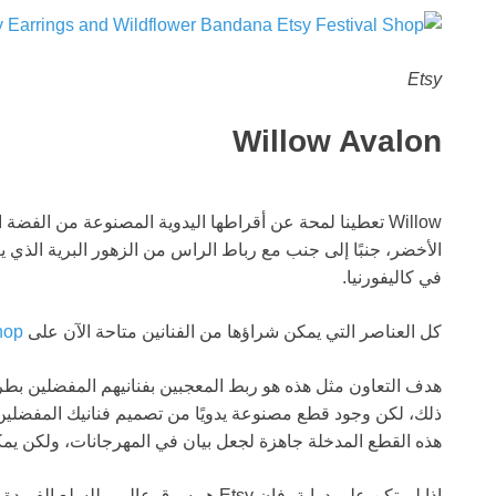
Etsy
Willow Avalon
Willow تعطينا لمحة عن أقراطها اليدوية المصنوعة من الف
الأخضر، جنبًا إلى جنب مع رباط الراس من الزهور البرية الذي يع
في كاليفورنيا.
كل العناصر التي يمكن شراؤها من الفنانين متاحة الآن على
hop
هدف التعاون مثل هذه هو ربط المعجبين بفنانيهم المفضلين بطرق 
ذلك، لكن وجود قطع مصنوعة يدويًا من تصميم فنانيك المفضلين
هذه القطع المدخلة جاهزة لجعل بيان في المهرجانات، ولكن يمك
إذا لم تكن على دراية، فإن Etsy هو سوق عا