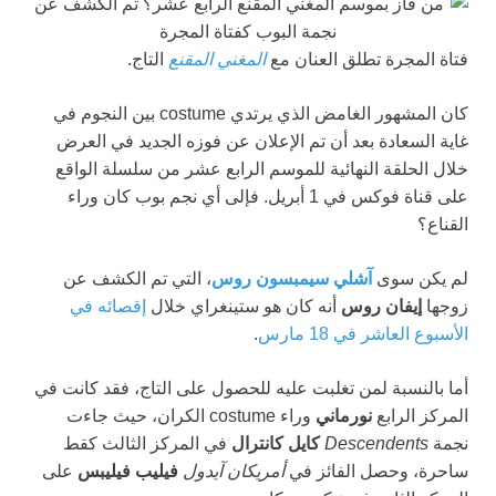
فتاة المجرة تطلق العنان مع
المغني المقنع
التاج.
كان المشهور الغامض الذي يرتدي costume بين النجوم في
غاية السعادة بعد أن تم الإعلان عن فوزه الجديد في العرض
خلال الحلقة النهائية للموسم الرابع عشر من سلسلة الواقع
على قناة فوكس في 1 أبريل. فإلى أي نجم بوب كان وراء
القناع؟
لم يكن سوى
آشلي سيمبسون روس
، التي تم الكشف عن
زوجها
إيفان روس
أنه كان هو ستينغراي خلال
إقصائه في
الأسبوع العاشر في 18 مارس
.
أما بالنسبة لمن تغلبت عليه للحصول على التاج، فقد كانت في
المركز الرابع
نورماني
وراء costume الكران، حيث جاءت
نجمة
Descendents
كايل كانترال
في المركز الثالث كقط
ساحرة، وحصل الفائز في
أمريكان آيدول
فيليب فيليبس
على