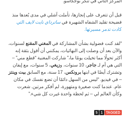
المركز الثاني في تنكر بوجكاسو.
قبل أن تتعرف على إنجازها، تأملت آشلي في مدى بُعدها منذ
فضيحة تقليد الشفاه الشهيرة في
ساترداي نايت لايف
التي
كادت تدمر مسيرتها.
“لقد كنت فضولية بشأن المشاركة في
المغني المقنع
لسنوات،
والآن بعد أن وصلت إلى النهائيات، يمكنني أن أقول بثقة إنه
أكثر تحولًا مما تخيلت يومًا ما،” شاركت المغنية “قطع مني” –
التي هي أم لـ
جاجر
، 10 سنوات، و
زيغي
، 5 سنوات، مع إيفان
وتشترك أيضًا في ابنها
برونكس
، 17 سنة، مع السابق
بيت وينتز
– في فيديو. “ليس من السهل دائمًا أن تضع نفسك في مكان
عام. عندما كنت صغيرة ومتهورة، لم أفكر مرتين. شعرت
وكأن العالم لي – ثم لحظة واحدة غيرت كل شيء.”
5
1
TAGGED