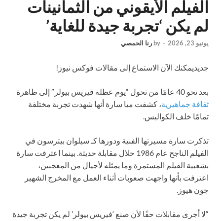
الفيلم الأيقوني من الثمانينات
لم يكن ‘تجربة جيدة للغاية’
يونيو 23, 2026
-
by
رنا الحمصي
جديد
يمكنك الآن الاستماع إلى مقالات فوكس نيوز!
بعد نحو 40 عامًا من تحول “يوم عطلة فيريس بيولر” إلى ظاهرة
ثقافة جماهيرية
، كشفت ميا سارة أنها شهدت تجربة مختلفة
تمامًا خلف الكواليس.
تذكرت سارة مسيرتها الفنية ودورها كـ سيلوان بيترسون في
الفيلم الناجح عام 1986 خلال مقابلة حديثة. بينما اعترفت سارة
بشعبية الفيلم المستمرة وما يمثله لأجيال من المعجبين،
اعترفت بأنها واجهت صعوبات أثناء العمل مع المخرج الشهير
جون هيوز.
“لا أجرى مقابلات حقًا لأن صنع ‘فيريس بيولر’ لم يكن تجربة جيدة