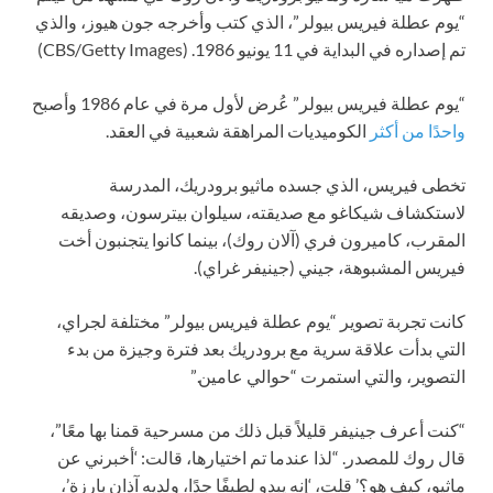
“يوم عطلة فيريس بيولر”، الذي كتب وأخرجه جون هيوز، والذي
تم إصداره في البداية في 11 يونيو 1986.
(CBS/Getty Images)
“يوم عطلة فيريس بيولر” عُرض لأول مرة في عام 1986 وأصبح
واحدًا من أكثر
الكوميديات المراهقة شعبية في العقد.
تخطى فيريس، الذي جسده ماثيو برودريك، المدرسة
لاستكشاف شيكاغو مع صديقته، سيلوان بيترسون، وصديقه
المقرب، كاميرون فري (آلان روك)، بينما كانوا يتجنبون أخت
فيريس المشبوهة، جيني (جينيفر غراي).
كانت تجربة تصوير “يوم عطلة فيريس بيولر” مختلفة لجراي،
التي بدأت علاقة سرية مع برودريك بعد فترة وجيزة من بدء
التصوير، والتي استمرت “حوالي عامين.”
“كنت أعرف جينيفر قليلاً قبل ذلك من مسرحية قمنا بها معًا”،
قال روك للمصدر. “لذا عندما تم اختيارها، قالت: ‘أخبرني عن
ماثيو، كيف هو؟’ قلت، ‘إنه يبدو لطيفًا جدًا، ولديه آذان بارزة’،