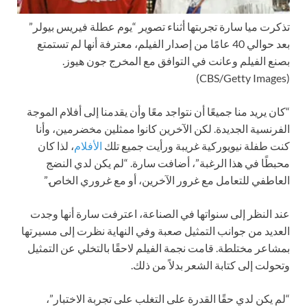
تذكرت ميا سارة تجربتها أثناء تصوير “يوم عطلة فيريس بيولر”
بعد حوالي 40 عامًا من إصدار الفيلم، معترفة أنها لم تستمتع
بصنع الفيلم وعانت في التوافق مع المخرج جون هيوز.
(CBS/Getty Images)
“كان يريد منا جميعًا أن نتواجد معًا وأن يقدمنا إلى أفلام الموجة
الفرنسية الجديدة. لكن الآخرين كانوا ممثلين مخضرمين، وأنا
كنت طفلة نيويوركية غريبة ورأيت جميع تلك
الأفلام
، لذا كان
محبطًا في هذا الرغبة”، أضافت سارة. “لم يكن لدي النضج
العاطفي للتعامل مع غرور الآخرين، أو مع غروري الخاص.”
عند النظر إلى سنواتها في الصناعة، اعترفت سارة أنها وجدت
العديد من جوانب التمثيل صعبة وفي النهاية نظرت إلى مسيرتها
بمشاعر مختلطة. قامت نجمة الفيلم لاحقًا بالتخلي عن التمثيل
وتحولت إلى كتابة الشعر بدلاً من ذلك.
“لم يكن لدي حقًا القدرة على التغلب على تجربة الاختبار”،