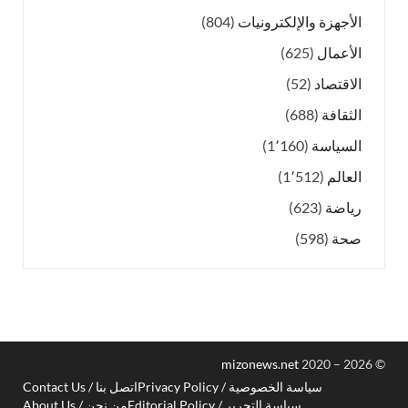
الأجهزة والإلكترونيات
(804)
الأعمال
(625)
الاقتصاد
(52)
الثقافة
(688)
السياسة
(1٬160)
العالم
(1٬512)
رياضة
(623)
صحة
(598)
mizonews.net
2020 – 2026
©
سياسة الخصوصية / Privacy Policy
اتصل بنا / Contact Us
سياسة التحرير / Editorial Policy
من نحن / About Us