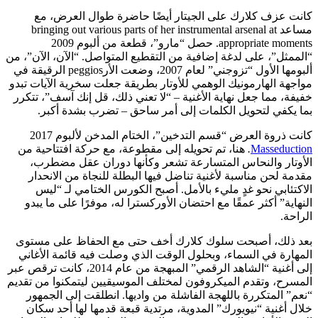
كانت عزف كلارك على الجيتار أيضًا حاضرة طوال العرض، مع
مساعد bringing out various parts of her instrumental arsenal at
appropriate moments. حصل “مارو”، قطعة من ألبوم 2009
“الممثل”، على لدغة إضافية من التقطيع المتواصل. “الآن، الآن”، من
ألبومها الأول “تزوجني” لعام 2007، وضعت الأرpeggios الرقيقة في
مواجهة الهارمونيك الوهمي للأوتار بطريقة جعلت سخرية الآيات تبدو
خفيفة، مما جعل نهاية الأغنية – “لا تعني ذلك، قل إنك آسف”، تتكرر
بما يكفي لتحويل الكلمات إلى أمر ساحق – تضرب بشدة أكبر.
كانت ذروة العرض “قسم التدخين”، الختام المدخن لألبوم 2017
Masseduction
.
هنا، تم تحويله إلى مقطوعة، مع حركة افتتاحية من
الأوتار والنحاس المتسارعة تشعر وكأنها دوران عقل مضطرب،
مقدمة لحن مناسبة لأغنية تناضل فيها البطلة للنجاة من الانحدار
الاكتئابي نحو غدٍ مليء بالأمل. أصبح الكورس الختامي لـ “ليس
النهاية” أكثر عمقًا مع احتضان الأوركسترا له، موفرًا على ما يبدو
الراحة.
بعد ذلك، أصبحت سلوك كلارك أخف حتى مع الحفاظ على مستوى
المهارة في السماء، وبحلول الوقت الذي وصلت فيه قائمة الأغاني
إلى أغنية “الشاهد الرقمي” المبهجة من عام 2014، كانت ترقص عبر
المسرح، وتقدم الميكروفون لمختلف الموسيقيين ليتمكنوا من تقديم
“نعم” المتكررة باللهجة الفاشلة من واديها. انطلقت إلى الجمهور
خلال أغنية “نيويورك” المدوية، مرتدية قبعة قدمها لها أحد سكان