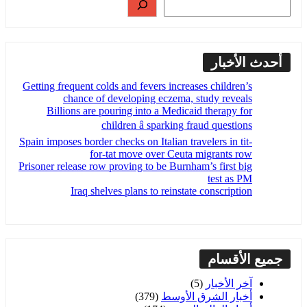
أحدث الأخبار
Getting frequent colds and fevers increases children’s
chance of developing eczema, study reveals
Billions are pouring into a Medicaid therapy for
children â sparking fraud questions
Spain imposes border checks on Italian travelers in tit-
for-tat move over Ceuta migrants row
Prisoner release row proving to be Burnham’s first big
test as PM
Iraq shelves plans to reinstate conscription
جميع الأقسام
آخر الأخبار
(5)
أخبار الشرق الأوسط
(379)