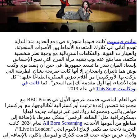
سانت فينسنت
كانت فنونها متجذرة في دفع الحدود منذ البداية.
تجمع أغاني آني كلارك المتعددة الأنماط بين الأصوات المنحوتة،
والغيتارات القوية، والفكاهات السريالية مع وجهة نظر شخصية
مكثفة، مما ينتج عنه بوب يشبه مرآة المرح التي تمنح الإحساس
بإسعاد الفنان بقدر ما تسعد جمهورها. في حين أن ديفيد بوي وكيت
بوش هما تأثيران واضحان، إلا أنها كانت صريحة بشأن الطريقة التي
تركت بها الأوركسترا من أفلام ديزني المبكرة انطباعًا عليها: “كل
هذه الأشياء، إنها أول مقدمة لك إلى السحر”، كما
قالت في
بودكاست This Song
في عام 2019.
في العام الماضي، قدمت عرضها الأول في BBC Proms مع
مجموعة تتضمن إعادة ترتيب أوركسترالية لكاتالوجها، مع أوركسترا
جولس باكلي ومجموعة روك تمر عبر ترتيبات جديدة لهدايا
ديسكوغرافية مثل “الشاهد الرقمي” بشكل مفرط، بالإضافة إلى
مقاطع من ألبومها الأحدث،
All Born Screaming
لعام 2024. كانت
التجربة ناجحة بما يكفي لإنتاج الألبوم الحي “Live in London!”،
والآن، عرض جولة حيث قدمت كلارك والموصل باكلي، بالإضافة إلى