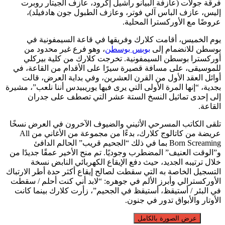
فرقة جولات (عازفة البيانو راشيل إكرود، عازف الجيتار روبرت
إليس، عازف الباس آلي فوتر، وعازف الطبول جون هادفيلد)،
عروضًا مع الأوركسترا المحلية.
يوم الخميس، أقامت كلارك وفريقها في قاعة السيمفونية في
بوسطن للانضمام إلى
بوبس بوسطن
، وهو فرع غير محدود من
أوركسترا بوسطن السيمفونية. تخرجت كلارك من كلية بيركلي
للموسيقى، على مسافة قصيرة سيرًا على الأقدام من القاعة، في
أوائل العقد الأول من القرن العشرين، وفي بداية العرض، قالت
بجدية، “إنها المرة الأولى التي يرى فيها يوريبيدس أننا نلعب”، مشيرة
إلى إحدى تماثيل النسخ الستة عشر التي تصطف على جدران
القاعة.
تلقى الكاتب المسرحي الأثيني والضيوف الآخرون في العرض نسخًا
عريضة من كاتالوج كلارك، بدءًا من مجموعة من الأغاني من All
Born Screaming بما في ذلك “الجحيم قريب” الحالم الدافئ
و”الوقت العنيف” المضطرب وجوديًا. تم منح الأخير عمقًا جديدًا من
خلال ترتيبه الجديد، حيث دفع الإيقاع الكهربائي النابض نسخة
التسجيل الخاصة به التي سقطت لصالح إيقاع أكثر حدة أطر الارتباك
الأوركسترالي وأبرز الألم في جوهره: “لابد أني كنت أحلم / سقطت
في البئر / أستيقظ، أستيقظ في الجحيم”، زأرت كلارك بينما كانت
الأوتار والأبواق تدور في جنون.
عرض الصورة بالكامل