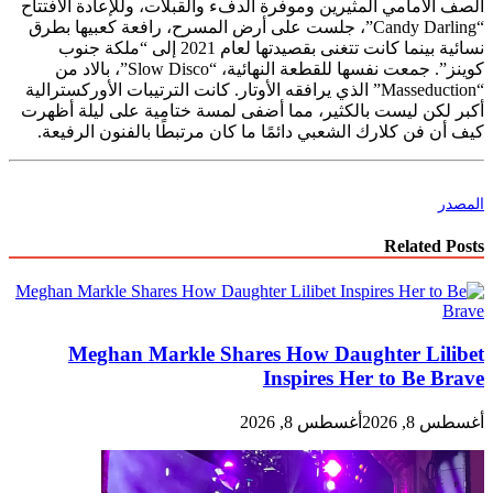
الصف الأمامي المثيرين وموفرة الدفء والقبلات، وللإعادة الافتتاح
“Candy Darling”، جلست على أرض المسرح، رافعة كعبيها بطرق
نسائية بينما كانت تتغنى بقصيدتها لعام 2021 إلى “ملكة جنوب
كوينز”. جمعت نفسها للقطعة النهائية، “Slow Disco”، بالاد من
“Masseduction” الذي يرافقه الأوتار. كانت الترتيبات الأوركسترالية
أكبر لكن ليست بالكثير، مما أضفى لمسة ختامية على ليلة أظهرت
كيف أن فن كلارك الشعبي دائمًا ما كان مرتبطًا بالفنون الرفيعة.
المصدر
Related Posts
Meghan Markle Shares How Daughter Lilibet
Inspires Her to Be Brave
أغسطس 8, 2026
أغسطس 8, 2026