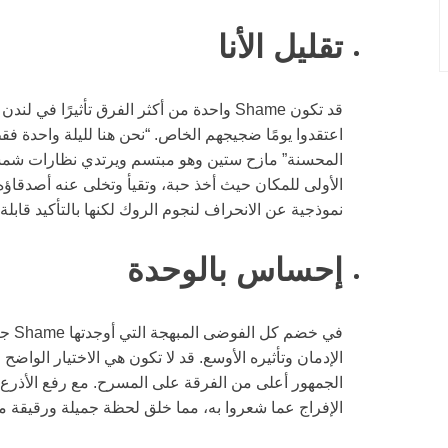
تقليل الأنا
قد تكون Shame واحدة من أكثر الفرق تأثيرًا
اعتقدوا يومًا ضجيجهم الخاص. “نحن هنا لليلة واحدة ف
المحسنة” مازح ستين وهو مبتسم ويرتدي نظارات شمسية 
الأولى للمكان حيث أخذ حبة، وتقيأ وتخلى عنه أصدقاؤه
نموذجية عن الانحراف لنجوم الروك لكنها بالتأكيد قابلة
إحساس بالوحدة
في خ
الإدمان وتأثيره الأوسع. قد لا تكون هي الاختيار الواض
الجمهور أعلى من الفرقة على المسرح. مع رفع الأذرع
الإفراج عما شعروا به، مما خلق لحظة جميلة ورقيقة م