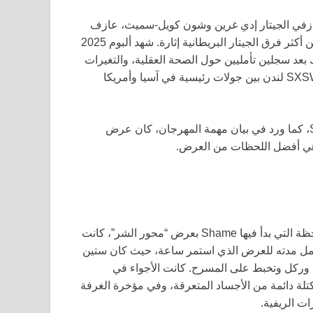
مطرب تشارلي ستين، عازفي الجيتار إدي غرين وشون كويل-سميث، عازف
فرق الجيتار البريطانية إثارة. شهد ألبوم 2025
عد سجلين تأمليين حول الصحة العقلية، والتغيرات
في الصداقات، والانفصالات والإدمان، بينما حدث عرضهم في SXSW لندن بين جولات رئيسية في آسيا وأمريكا
إذا كنت تريد أن ترى من كان “يشكل المستقبل” حقًا في SXSW، كما ورد في بيان مهمة المهرجان، كان عرض
قد تخفف معظم الفرق جمهور المهرجان، لكن منذ اللحظة التي بدأ فيها Shame بعرض “محور الشر”، كانت
م كامل مدته للعرض الذي استمر ساعة، حيث كان ستين
ما قفز غرين وركل وتخبط على المسرح. كانت الأجواء في
كتلة دائمة من الأجساد المتعرقة، وفي مؤخرة الغرفة
ات الريفية.