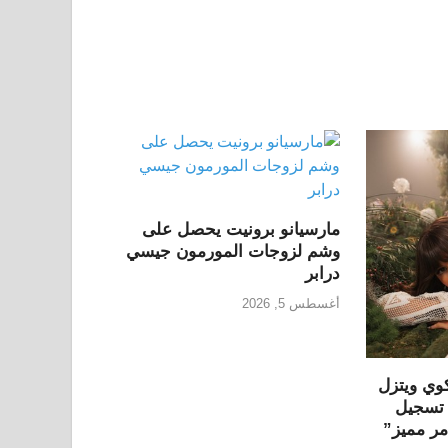
مارسيانو برونيت يحصل على
وشم لزوجات المورمون جيسي
درابر
أغسطس 5, 2026
كوي ويتزل
 تسجيل
مر مميز”