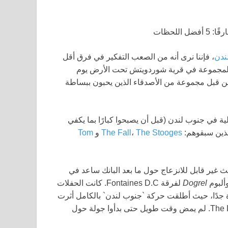
، فإننا نرى أنه من الصعب التفكير في فرق أقل
لمجموعة في قرية شوردويتش تحت الأرض يوم
قيقه من قبل مجموعة من الأصدقاء الذين يحبون ببساطة
ة في جنوب لندن (قبل أن يصبحوا كبارًا بما يكفي
ذين سبقوهم:
The Stooges
،
The Fall
و
Tom
ث غير قابل للانزعاج حول ما بعد البانك ساعد في
Dogrel
لفرقة Fontaines D.C. كانت الحفلات
Brixton الذي يتسع لـ 150 شخصًا مثيرة جدًا، حيث أطلقت حركة `جنوب لندن` بالكامل أثرت
في الجميع من Goat Girl و Black Midi إلى The Last Dinner Party. لم يمض وقت طويل حتى بدأوا جولة حول