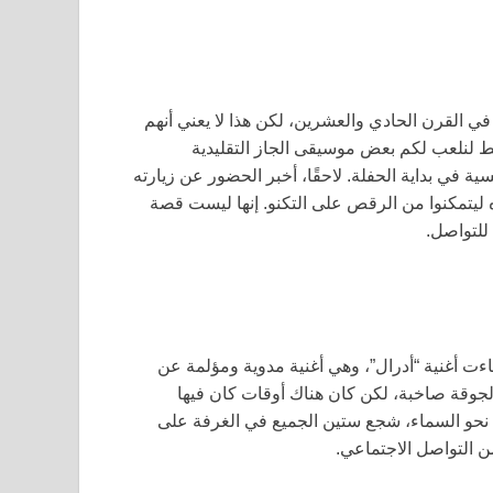
 في لندن في القرن الحادي والعشرين، لكن هذا لا يعني أنهم
قط لنلعب لكم بعض موسيقى الجاز التقليدية
في بداية الحفلة. لاحقًا، أخبر الحضور عن زيارته
 ليتمكنوا من الرقص على التكنو. إنها ليست قصة
 للتواصل.
ضم كل الفوضى المبهجة التي أوجدتها Shame جاءت أغنية “أدرال”، وهي أغنية مدوية ومؤلمة عن
ح لجوقة صاخبة، لكن كان هناك أوقات كان فيها
 نحو السماء، شجع ستين الجميع في الغرفة على
ن التواصل الاجتماعي.