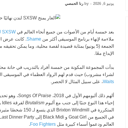
يونيو 6, 2026
-
by
رنا الحمصي
بعد خمسة أيام من الأصوات من جميع أنحاء العالم في
SXSW لندن
ملاءمة لإنهاء برنامج الموسيقى أكثر من
Shame
. كانت عرض ا
الجمعة (5 يونيو) بمثابة قصيدة لقصة محلية، وما يمكن تح
الإبداع معًا.
بدأت المجموعة المكونة من خمسة أفراد بالتدريب في حانة محلي
لشراء مشروب) حيث قدم لهم الرواد العظماء في الموسيقى ال
Waits
، على سبيل المثال لا الحصر.
ألهم ذلك ألبومهم الأول في 2018،
Songs Of Praise
، وهو تحدي
إحياء هذا النوع جنبًا إلى جنب مع ألبوم
Brutalism
لفرقة Idles وألبوم
المتكررة في  Windmill
العالم ودعموا أسماء كبيرة مثل
Foo Fighters
.