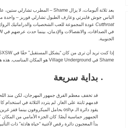
بعد ثلاثة ألبومات، لا يزال Shame – ال
الباس جوش فاينرتي وعازف الطبول تشارلي فوربز – واحدة من أكثر 
Cutthroat
عودة المجموعة للعب الشخصيات والدراماتيك الروك ب
الجنوبية.
Shame في Village Underground هو المكان المناسب. هذه هي أفضل اللحظات من العرض.
بداية سريعة
قدمهم ثابتة على الغاز. لم يتردد الثلاثة في استخدا
يقود دائرة الـ مosh بحامل الميكروفون بين
الجمهور حماسية أيضًا: كان الجزء الأمامي من المكان 
بدأ المعجبون دائرة رقص لأغنية “حياة هادئة” ذات التأثير