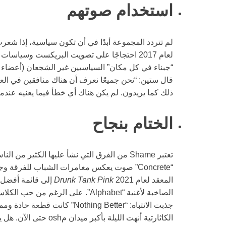
استخدام صوتهم
لم تتردد المجموعة أبدًا في أن تكون سياسية، إذا شعرت 
لعام 2017 احتجاجًا على تصويت البريكست وسياسات 
“جبناء في كل مكان” السياسيين غير الشجعان (أعضاء ا
قال ستين: “نحن جميعًا نعرف أن هناك منافقين في العا
ذلك كما يريدون. لم يكن هناك أي خطأ فيما يعنيه عندما
الختام بنجاح
“Concrete” صوت يعكس مغامرات الشباب للفرقة
المعقد لعام 2021
Drunk Tank Pink
الصاخبة لأغنية “Alphabet”. على الرغم
الكاثارتية أنهت الليلة بأكبر ميدان مosh حتى الآن. هل يوجد أحد آخر متحمس لما سيأتي بعد ذلك؟