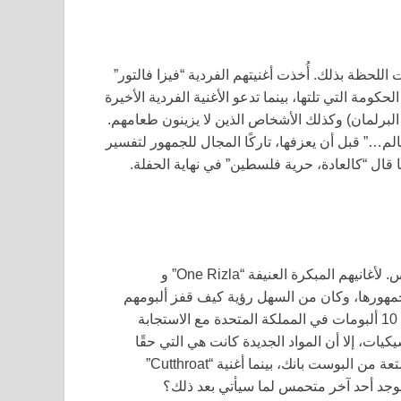
اللحظة بذلك. أُخذت أغنيتهم الفردية “فيزا فالتور”
الحكومة التي تلتها، بينما تدعو الأغنية الفردية الأخيرة
لبرلمان) وكذلك الأشخاص الذين لا يزينون طعامهم.
لم…” قبل أن يعزفها، تاركًا المجال للجمهور لتفسير
 قال “كالعادة، حرية فلسطين” في نهاية الحفلة.
تعتبر Shame من الفرق التي نشأ عليها الكثير من الناس. لأغانيهم المبكرة العنيفة “One Rizla” و
 وجمهورها، وكان من السهل رؤية كيف قفز ألبومهم
إلى قائمة أفضل 10 ألبومات في المملكة المتحدة مع الاستجابة
 من حب الكلاسيكيات، إلا أن المواد الجديدة كانت هي التي حقًا
جذبت الانتباه: “Nothing Better” كانت قطعة حادة وممتعة من البوست بانك، بينما أغنية “Cutthroat”