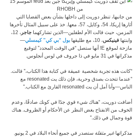
من جانبها، تنظر دوريت إلى داخلها بشأن بعض القضايا التي
أثارها إريكا، 54، وكايل، 57، معها. خذ على سبيل المثال تأخرها
المزمن، حيث قالت الأم لطفلين—الذين تشاركهما
جاجر
، 12،
وابنتها
فينيكس
، 10، مع طليقها
بول “بي كي” كيمسلي
—
مازحة لموقع E! أنها ستصل “في الوقت المحدد” لتوقيع
مذكراتها في 31 مايو في ذا جروف في لوس أنجلوس.
“كانت هذه تجربة شخصية عميقة في كتابة هذا الكتاب،” قالت.
“عندما تتحدث بصدق وحرية، فإن ذلك يت resonated مع
الناس—وأنا آمل أن يت resonated القارئ مع الكتاب.”
أضافت دوريت، “هناك شيء قوي جدًا في كونك صادقًا، وعدم
الخوف من الانفتاح بغض النظر عن الأحكام أو الظروف. هناك
قوة وجمال في ذلك.”
مذكراتها
غير مثقلة
ستصدر في جميع أنحاء البلاد في 2 يونيو.