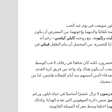
تلقائيًا والديهما وإخوتهما. من المفترض أن يكون
ايت
و
إليوت
، مع زوجته
كايلي كيلسي
—رغم أنه
. (يا للحسرة، من المحتمل أن ينام الطفل
فينلي
في
ضرون، لكنه كان شاهدًا في زفاف لاعب الوسط
 يجب أن يكون هناك ولد واحد من فريق كرة القدم،
دقاء الذين أسسهم منذ أيام كليفلاند هايتس، لذا من
مضيئة
.
ندرسون
لا تزال عنصرًا أساسيًا في حياة تايلور. ورغم
يز
ضمن دائرة الموهوبين التي تقدم الهدايا، وكذلك
هما اختلفا وسط معركة الممثلة القانونية.