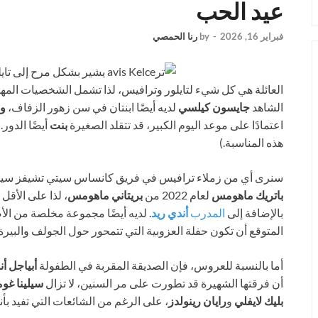
عيد الحب
فبراير 16, 2026
-
by
رنا الحمصي
العائلة هي كل شيء لتايلور وترافيس، لذا تشمل الشخصيات المهمة 
الشاهد
جايسون كيلسي
لديه أيضًا ابنتان في سن زهور الزفاف،
و
اعتمادًا على موعد اليوم الكبير، قد تتقلد الصغيرة
بنت
أيضًا الدور
هذه المناسبة.)
سنرى أي من زملاء ترافيس في فريق كانساس سيتي تشيفز سيح
باتريك ماهومس
لعام 2022 من
بريتاني ماهومس
، لذا على الأقل
بالإضافة إلى
المدرب
أندي ريد
. لديه أيضًا مجموعة مخلصة من الأص
المتوقع أن تكون حفلة العزوبية التي تتمحور حول الجولف والبيرة
أما بالنسبة للعروس، فإن الصديقة المقربة في الطفولة
أبياجل أ
أن فرقتها الشهيرة قد تطورت على مر السنين، لا تزال
سيلينا غوم
بليك لايفلي
و
رايان رينولدز
، على الرغم من الشائعات التي تفيد بأن