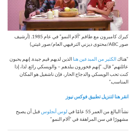
كيرك كاميرون مع طاقم “آلام النمو” في عام 1985.
(أرشيف
صور ABC/محتوى ديزني الترفيهي العام/صور غيتي)
“هناك
الكثير من المبدعين هنا
الذين لديهم قيم جيدة. إنهم يحبون
عائلتهم,” قال. “إنهم فخورون ببلدهم – والويسكي رائع. لذا، إذا
كنت تحب الويسكي والدجاج الحار، فإن ناشفيل هو المكان
المناسب.”
انقر هنا لتنزيل تطبيق فوكس نيوز
نشأ البالغ من العمر 55 عامًا في
لوس أنجلوس
قبل أن يصبح
مشهورًا في سن المراهقة في “آلام النمو.”