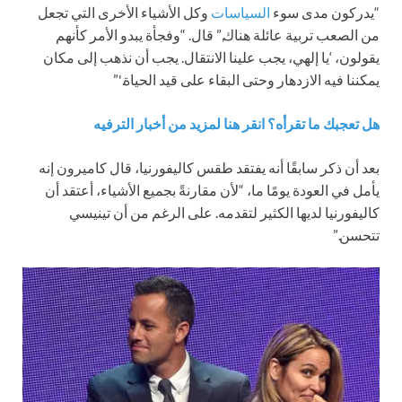
“يدركون مدى سوء
السياسات
وكل الأشياء الأخرى التي تجعل
من الصعب تربية عائلة هناك,” قال. “وفجأة يبدو الأمر كأنهم
يقولون، ‘يا إلهي، يجب علينا الانتقال. يجب أن نذهب إلى مكان
يمكننا فيه الازدهار وحتى البقاء على قيد الحياة.'”
هل تعجبك ما تقرأه؟ انقر هنا لمزيد من أخبار الترفيه
بعد أن ذكر سابقًا أنه يفتقد طقس كاليفورنيا، قال كاميرون إنه
يأمل في العودة يومًا ما، “لأن مقارنةً بجميع الأشياء، أعتقد أن
كاليفورنيا لديها الكثير لتقدمه. على الرغم من أن تينيسي
تتحسن.”