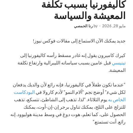
كاليفورنيا بسبب تكلفة
المعيشة والسياسة
مايو 28, 2026
-
by
رنا الحمصي
جديد
يمكنك الآن الاستماع إلى مقالات فوكس نيوز!
كيرك كاميرون يقول إنه غادر مسقط رأسه كاليفورنيا إلى
تينيسي
قبل عامين بسبب سياساته الليبرالية وارتفاع تكلفة
المعيشة.
“عندما تكون طفلاً في كاليفورنيا، فإنه رائع لأن والديك يدفعان
لكل شيء,” أوضح نجم “آلام النمو” لأدم كارولا في
البودكاست
الخاص به
يوم الثلاثاء. “لذا، تذهب إلى الشاطئ، تتسكع، تذهب
للتزلج على الثلج، يمكنك تناول برجر إن-إن-أوت، يمكنك
الحصول على، كما تعلم، هوت دوغ في وسط مدينة هوليوود. إنه
رائع. أنت تستمتع.”