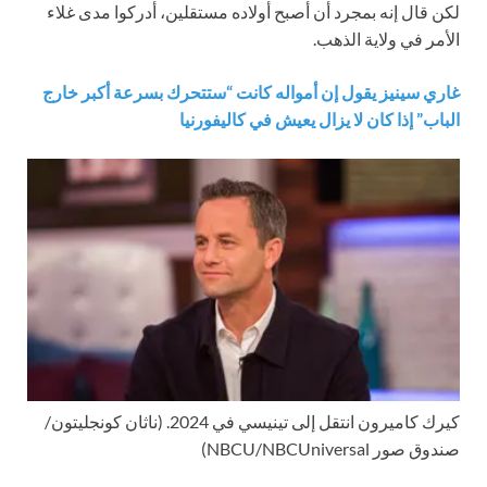
لكن قال إنه بمجرد أن أصبح أولاده مستقلين، أدركوا مدى غلاء
الأمر في ولاية الذهب.
غاري سينيز يقول إن أمواله كانت “ستتحرك بسرعة أكبر خارج
الباب” إذا كان لا يزال يعيش في كاليفورنيا
كيرك كاميرون انتقل إلى تينيسي في 2024.
(ناثان كونجليتون/
صندوق صور NBCU/NBCUniversal)