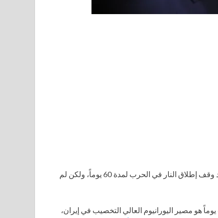
توصلت الولايات المتحدة وإيران إلى اتفاق مبدئي لتمديد وقف إطلاق النار في الحرب لمدة 60 يوماً، ولكن لم
من بين القضايا الأولى التي سيتم التفاوض عليها خلال فترة الـ 60 يوماً هو مصير اليورانيوم العالي التخصيب في إيران،