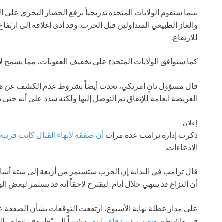
بينما ستقوم الولايات المتحدة تدريجياً برفع الحصار البحري على
والغاز الطبيعي المتداولين قبل الحرب. وقد أدى إغلاقه إلى ارتفاع
للارتفاع.
كما ستوافق الولايات المتحدة على تخفيف العقوبات، مما يسمح لإي
قال مسؤول ثانٍ أمريكي، تحدث أيضاً بشروط عدم الكشف عن هوي
العريضة العامة للإتفاق تم التوصل إليها ولكنه شدد على أنه حتى 
إعلان
ذكرت إدارة ترامب عدة مرات
أن صفقة لإنهاء القتال كانت قريبة
الادعاءات.
قال ترامب في البداية إن الحرب ستستمر من أربعة إلى ستة أسابيع
أن النزاع قد ينتهي خلال أيام، ليقترح لاحقاً أنه قد يستمر لبعض ال
على مدار عطلة نهاية الأسبوع، ارتفعت التوقعات بشأن الصفقة ع
في واشنطن و
تغيب عن زفاف ابنه
، مشيراً إلى “ظروف تتعلق بال