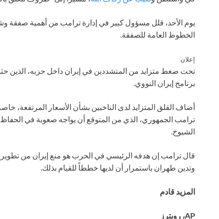
يوم الأحد، قلل مسؤول كبير في إدارة ترامب من أهمية صفقة وشيك
الخطوط العامة للصفقة.
إعلان
تحت ضغط متزايد من المتشددين في إيران داخل حزبه، الذين حثوه 
برنامج إيران النووي.
أضاف القلق المتزايد لدى الناخبين بشأن الأسعار المرتفعة، خا
ترامب الجمهوري، الذي من المتوقع أن يواجه صعوبة في الحفا
الشيوخ.
قال ترامب إن هدفه الرئيسي في الحرب هو منع إيران من تطوير س
وتدين طهران باستمرار أن لديها خططاً للقيام بذلك.
المزيد قادم
AP، رويترز