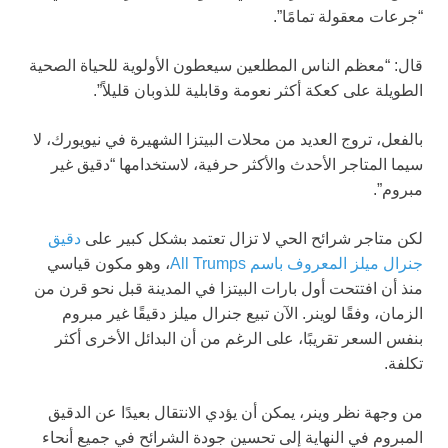
“جرعات معقولة تمامًا”.
قال: “معظم الناس المطلعين سيعطون الأولوية للحياة الصحية
الطويلة على كعكة أكثر نعومة وقابلية للذوبان قليلاً”.
بالفعل، تروج العديد من محلات البيتزا الشهيرة في نيويورك، لا
سيما المتاجر الأحدث والأكثر حرفية، لاستخدامها “دقيق غير
مبروم”.
لكن متاجر شرائح الحي لا تزال تعتمد بشكل كبير على
دقيق
جنرال ميلز المعروف باسم All Trumps
، وهو مكون قياسي
منذ أن افتتحت أول بارات البيتزا في المدينة قبل نحو قرن من
الزمان، وفقًا لوينر. الآن تبيع جنرال ميلز دقيقًا غير مبروم
بنفس السعر تقريبًا، على الرغم من أن البدائل الأخرى أكثر
تكلفة.
من وجهة نظر وينر، يمكن أن يؤدي الانتقال بعيدًا عن الدقيق
المبروم في النهاية إلى تحسين جودة الشرائح في جميع أنحاء