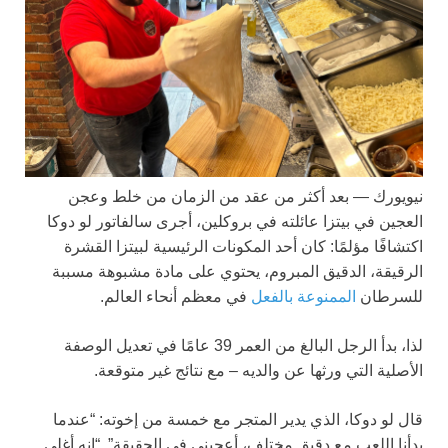
نيويورك —
بعد أكثر من عقد من الزمان من خلط وعجن
العجين في بيتزا عائلته في بروكلين، أجرى سالفاتور لو دوكا
اكتشافًا مؤلمًا: كان أحد المكونات الرئيسية لبيتزا القشرة
الرقيقة، الدقيق المبروم، يحتوي على مادة مشبوهة مسببة
للسرطان
الممنوعة بالفعل
في معظم أنحاء العالم.
لذا، بدأ الرجل البالغ من العمر 39 عامًا في تعديل الوصفة
الأصلية التي ورثها عن والديه – مع نتائج غير متوقعة.
قال لو دوكا، الذي يدير المتجر مع خمسة من إخوته: “عندما
بدأنا اللعب مع دقيق مختلف، أعجبني في الحقيقة”. “إنه أغلى