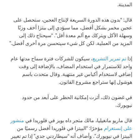
المدينة.
قال: “بدون هذه الدورة السريعة لإنتاج العجين، ستحصل على
عجين مخمر بشكل أفضل، مما سيؤدي إلى بيتزا أخف وزنًا
وسهلة الأكل ويتركك مع ألم معدة أقل”. “سيحتاج ذلك إلى
المزيد من العملية. لكن كل شيء سيتحسن مرة أخرى أفضل.”
إذا
تم تمرير التشريع
، سيكون للشركات فترة سماح مدتها عام
واحد للاستمرار في استخدام المضاف، بالإضافة إلى وقت
إضافي لاستخدام أكياس غير منتهية. وقال متحدث باسم
هوشول إنها ستراجع مشروع القانون.
في غضون ذلك، أثرت إمكانية الحظر على أبعد من حدود
نيويورك.
قال ماريو مانغيليا، مالك متجر داه بويز في فلوريدا في
منشور
على إنستغرام
مؤخرًا: “البيتزا في فلوريدا أفضل رسميًا من
البيتزا في نيويورك”. وأضاف أنه “سيطاردني جدي” إذا تم تغيير