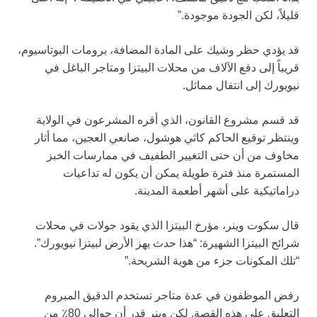
قليلاً، لكن الجودة موجودة.”
قد يؤدي حظر وشيك على المادة المضافة، برومات البوتاسيوم،
قريباً إلى دفع الآلاف من محلات البيتزا ومتاجر الباغل في
نيويورك إلى انتقال مماثل.
قد قسم مشروع القانون، الذي أقره المشرعون في الولاية
وينتظر توقيع الحاكم كاثي هوشول، صانعي العجين، مما أثار
مخاوف من أن حتى التغيير الطفيف في ممارسات الخبز
المستمرة منذ فترة طويلة يمكن أن يكون له تداعيات
دراماتيكية على أشهر أطعمة المدينة.
قال سكوت وينر، مؤرخ البيتزا الذي يقود جولات في محلات
شرائح البيتزا الشهيرة: “هذا حدث يهز الأرض لبيتزا نيويورك”.
“تلك المكونات جزء من هوية الشريحة.”
رفض الموظفون في عدة متاجر تستخدم الدقيق المبروم
التعليق على هذه القصة. لكن وينر قدر أن حوالي 80٪ من