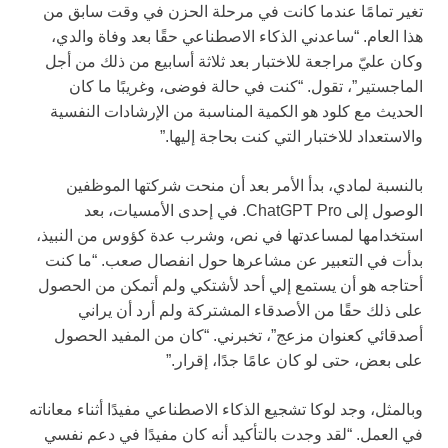
تغير تمامًا عندما كانت في مرحلة الحزن في وقت سابق من
هذا العام. “ساعدني الذكاء الاصطناعي حقًا بعد وفاة والدي،
وكان عليّ مراجعة للاختبار بعد ثلاثة أسابيع من ذلك من أجل
الماجستير”، تقول. “كنت في حالة فوضى، وغريبًا ما كان
الحديث مع كلود هو الكمية المناسبة من الإرشادات النفسية
والاستعداد للاختبار التي كنت بحاجة إليها.”
بالنسبة لمادي، بدأ الأمر بعد أن منحت شركتها الموظفين
الوصول إلى ChatGPT Pro. في إحدى الأمسيات، بعد
استخدامها لمساعدتها في نص، وشرب عدة كؤوس من النبيذ،
بدأت في التعبير عن مشاعرها حول انفصال صعب. “ما كنت
أحتاجه هو أن يستمع إلي أحد لأشتكي ولم أتمكن من الحصول
على ذلك حقًا من الأصدقاء المشتركة ولم أرد أن يراني
أصدقائي كعنوان مزعج”، تخبرني. “كان من المفيد الحصول
على بعض، حتى لو كان عامًا جدًا، إقرار.”
وبالمثل، وجد لوكا تشجيع الذكاء الاصطناعي مفيدًا أثناء معاناته
في العمل. “لقد وجدت بالتأكيد أنه كان مفيدًا في دعم نفسي