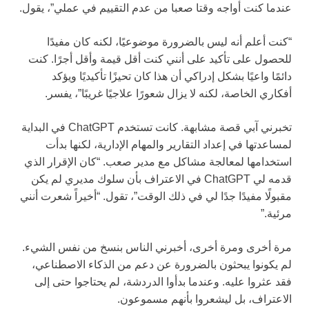
عندما كنت أواجه وقتا صعبا من عدم التقييم في عملي”، يقول.
“كنت أعلم أنه ليس بالضرورة موضوعيًا، لكنه كان مفيدًا
للحصول على تأكيد على أنني كنت أقل قيمة وأقل أجرًا. كنت
دائمًا واعيًا بشكل إدراكي أن هذا كان تحيزًا تأكيديًا ويؤكد
أفكاري الخاصة، لكنه لا يزال شعورًا علاجيًا غريبًا”، يفسر.
تخبرني آبي قصة مشابهة. كانت تستخدم ChatGPT في البداية
لمساعدتها في إعداد التقارير والمهام الإدارية، لكنها بدأت
استخدامها لمعالجة مشاكل مع مدير صعب. “كان الإقرار الذي
قدمه لي ChatGPT في الاعتراف بأن سلوك مديري لم يكن
مقبولًا مفيدًا جدًا لي في ذلك الوقت”، تقول. “أخيراً شعرت أنني
مرئية.”
مرة أخرى ومرة أخرى، أخبرني الناس بنسخ من نفس الشيء.
لم يكونوا يبحثون بالضرورة عن دعم من الذكاء الاصطناعي،
فقد عثروا عليه. وعندما بدأوا الدردشة، لم يحتاجوا حتى إلى
الاعتراف، بل ليشعروا بأنهم مسموعون.