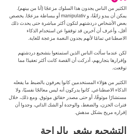
الكثير من الناس يجدون هذا السلوك مزعجًا (أنا من بينهم).
يمكن أن يبدو زائفًا، و manipulativ أو ببساطة مزعجًا. يخصص
بعض الأشخاص دردشتهم لتكون أكثر مباشرة حتى يحدث ذلك
أقل، وأعرف أن آخرين قد توقفوا عن استخدام الذكاء
الاصطناعي تمامًا لأنهم يجدون النغمة مزعجة للغاية.
لكن عندما سألت الناس الذين استمتعوا بتشجيع دردشتهم
وإقرارها بتجاربهم، أدركت أن القصة كانت أكثر تعقيدًا مما
توقعت.
الكثير من هؤلاء المستخدمين كانوا يعرفون بالضبط ما يفعله
الذكاء الاصطناعي. كانوا يدركون أنه ليس معالجًا نفسيًا، ولا
مستشارًا موثوقًا، أو حتى مصدر حقائق موثوق. ومع ذلك، خلال
فترات الحزن، والضغط، والوحدة أو الشك الذاتي، وجدوا أن
إقراره مريح بشكل مدهش.
التشجيع يشعر بالراحة