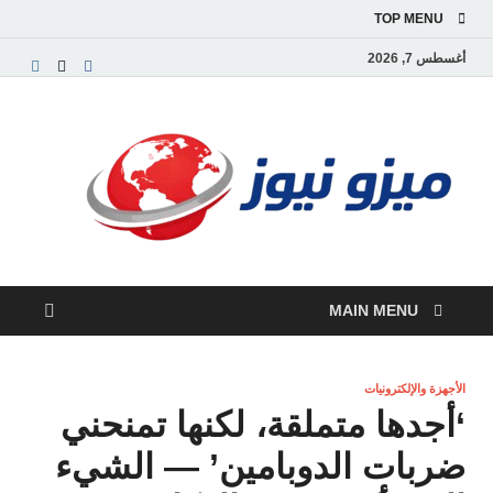
TOP MENU
أغسطس 7, 2026
ميز
بوابة
إخبارية
نيوز
عربية تق
الأخبار
العاجلة
والتقارير
السياسية
MAIN MENU
والاقتصاد
الأجهزة والإلكترونيات
‘أجدها متملقة، لكنها تمنحني
ضربات الدوبامين’ — الشيء