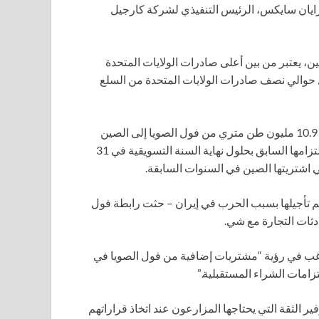
برايان سايكس، الرئيس التنفيذي لشركة كارجيل
، يعتبر من بين أعلى صادرات الولايات المتحدة
 حوالي نصف صادرات الولايات المتحدة من السلع
تظهر بيانات وزارة الزراعة الأمريكية أن الولايات المتحدة صدرت 10.9 مليون طن متري من فول الصويا إلى الصين
لتحقيق التزامها السابق بحلول نهاية السنة التسويقية في 31
م تأجيلها بسبب الحرب في إيران – حثت رابطة فول
دثات التجارة مع شي.
غب في رؤية “مشتريات إضافية من فول الصويا في
تزامات الشراء المستقبلية.”
 الثقة التي يحتاجها المزارعون عند اتخاذ قراراتهم