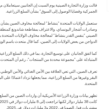
قالت وزارة التجارة الصينية يوم السبت إن الجانبين سيتعاملان م
الجمركية وقضايا الوصول إلى السوق” بشأن السلع الزراعية.
ستعمل الولايات المتحدة “بنشاط” لمعالجة مخاوف الصين بشأن احت
وصادرات أشجار البونساي، والاعتراف بمقاطعة شاندونغ كمنطقة خ
الصيني “بنفس القدر بنشاط” لمعالجة مخاوف الولايات المتحدة 
الدواجن من بعض الولايات إلى الصين، كما قال متحدث باسم الوزا
كما اتفق الجانبان على توسيع التجارة، بما في ذلك السلع الزراع
المتبادلة على “مجموعة محددة من المنتجات”، رغم أن المتحدث ل
تعرف الصين، التي تعي العلاقة بين الأمن الغذائي والأمن الوطني
البقر وغيرها من السلع الزراعية، مما يجعلها تزداد اعتمادًا على ال
المتحدة.
مشتريات فول الصويا في 2022 و3 مليارات دولار في 2025.