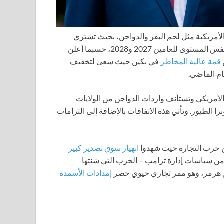
الأمريكية مثل لحم البقر والدواجن، بحيث تشتري
بمعدل سنوي قدره 17 مليار دولار في السنة للعام 2026، وعلى نفس المستوى للعامين 2027 و2028، حسبما أعلن
قمة عالية المخاطر
في بكين حيث سعى لتخفيف
ام الماضي.
الأمريكي وتستأنف واردات الدواجن من الولايات
نزا الطيور. وتأتي هذه الاتفاقات بالإضافة إلى التزامات
من حرب التجارة حيث شهدوا
انهيار سوق تصدير كبير
من سياسات إدارة ترامب – الحرب التي شنتها
ق هرمز، وهو ممر تجاري حيوي حصر
إمدادات الأسمدة