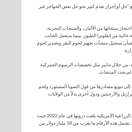
ع “حل أو إحراز تقدم كبير نحو حل بعض الحواجز غير
جاز منتجاتها من الألبان، والمنتجات البحرية،
الية من إنفلونزا الطيور، بينما ستعمل الجانب
بشأن تسجيل منشآت تجهيز لحوم البقر وتصدير لحوم
رة.
ية، من خلال تدابير مثل تخفيضات الرسوم الجمركية
م يحدد المنتجات.
، إلى تنويع مصادرها من فول الصويا المستورد ولحم
برازيل والأرجنتين ودول أخرى بدلاً من الولايات
تظهر بيانات وزارة الزراعة الأمريكية أن واردات الصين من السلع الزراعية الأمريكية بلغت ذروتها في عام 2022 حيث
كانت 38 مليار دولار لكنها تراجعت إلى 8 مليارات دولار في 2025. تشمل هذه الأرقام ما يقرب من 18 مليار دولار من