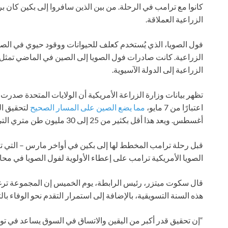
كانوا مع ترامب في الرحلة. من بين الذين سافروا إلى بكين كان 
الزراعية العملاقة.
فول الصويا، الذي يُستخدم كعلف للحيوانات ووقود حيوي في الصين
الزراعية. كانت صادرات فول الصويا إلى الصين في الماضي تمثل
الزراعية إلى الدولة الآسيوية.
اعتبارًا من 7 مايو،
مما يضع الصين على المسار الصحيح
أغسطس. ويعد هذا أقل بكثير من 25 إلى 30 مليون طن متري التي اشتريتها الصين في السنوات السابقة.
قبل رحلة ترامب المخطط لها إلى بكين في أواخر مارس – التي ت
الصويا الأمريكية ترامب على إعطاء الأولوية لفول الصويا في محا
قال سكوت ميتزر، رئيس الرابطة، يوم الخميس إن المجموعة تر
هذه السنة التسويقية، بالإضافة إلى استمرار التقدم نحو الوفاء بال
“إن تحقيق قدر أكبر من اليقين والاتساق في السوق يساعد في توفير