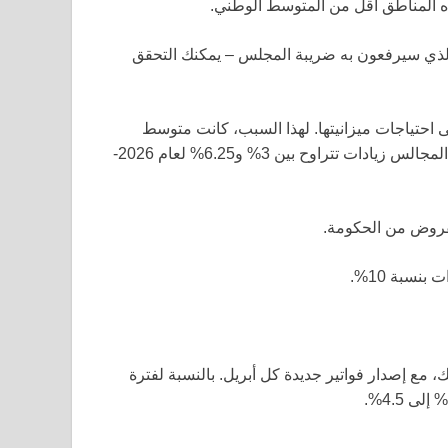
ذه المناطق أقل من المتوسط الوطني.
المبلغ الذي سيرفعون به ضريبة المجلس – يمكنك التحقق
لى احتياجات ميزانيتها. لهذا السبب، كانت متوسط
الزيادة العام الماضي 7.2% عبر جميع المجالس الويلزية. تقترح المجالس زيادات تتراوح بين 3% و6.25% لعام 2026-
مفروض من الحكومة.
نسبة 10%.
، مع إصدار فواتير جديدة كل أبريل. بالنسبة لفترة