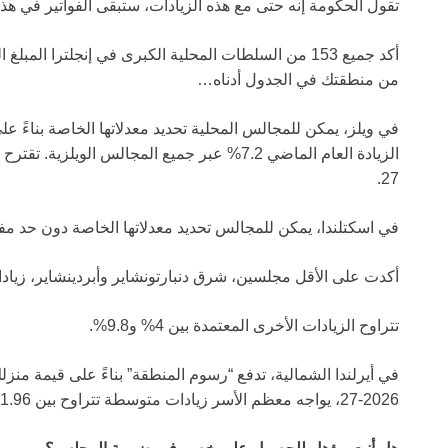
تقول الحكومة إنه حتى مع هذه الزيادات، ستبقى الفواتير في ه
أكد جميع 153 من السلطات المحلية الكبرى في إنجلترا 
من منطقتك في الجدول أدناه…
في ويلز، يمكن للمجالس المحلية تحديد معدلاتها الخاصة بناءً ع
27.
في اسكتلندا، يمكن للمجالس تحديد معدلاتها الخاصة دون حد 
أكدت على الأقل مجلسين، شرق دنبارتونشاير وأبردينشاير، زيادات ب
تتراوح الزيادات الأخرى المعتمدة بين 4% و9.8%.
في أيرلندا الشمالية، تدفع “رسوم المنطقة” بناءً على قيمة منزلك
2026-27، يواجه معظم الأسر زيادات متوسطة تتراوح بين 1.96% إلى 4.5%.