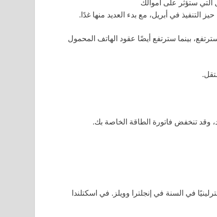
التنفيذ في أبريل، مع بدء العديد منها غدًا.
ترتفع، بينما سترتفع أيضًا عقود الهاتف المحمول
تقل.
د، وقد تنخفض فاتورة الطاقة الخاصة بك.
ياه بمعدل متوسط قدره 5.4% أو 33 جنيهًا إسترلينيًا في السنة في إنجلترا وويلز. في اسكتلندا