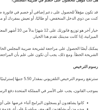
هل أنت مؤهل للحصول على خصم في ضريبة المجلس؟
قد تكون مؤهلاً للحصول على دعم إضافي أو خصم في فاتورة ضر
كنت من ذوي الدخل المنخفض، أو طالبًا، أو تعيش بمفردك أو معا
خيار آخر هو توزيع ف
الميزانية، إذا كانت مدينتك تقدم هذا الخيار.
يمكنك أيضًا الحصول على مراجعة لشريحة ضريبة المجلس الخاصة
الشريحة الخطأ. ومع ذلك، يجب أن تكون على علم بأن المراجع
رسوم الترخيص
سترتفع رسوم الترخيص التلفزيوني بمقدار 5.50 جنيهًا إسترلينيًا إلى 180 جنيهًا إسترلينيًا في السنة.
بموجب القانون، يجب على الأسر في المملكة المتحدة دفع الرسو
كانوا يشاهدون أو يسجلون البرامج أثناء عرضها على أي ق
ويديرون أو يشاهدون العروض مباشرةً على أي خدمة تلفزيونية عبر