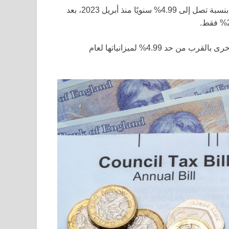
تم السماح للسلطات المحلية في إنجلترا بزيادة ضريبة المجلس بنسبة تصل إلى 4.99% سنويًا منذ أبريل 2023، بعد
كما هو متوقع، أعلنت الغالبية العظمى من المجالس عن زيادة أخرى بالقرب من حد 4.99% لميزانياتها لعام