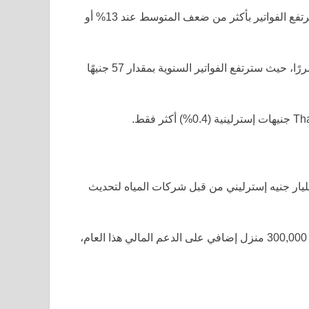
أكبر زيادة نسبة ستشهدها بعض عملاء Affinity Water، حيث سترتفع الفواتير بأكثر من ضعف المتوسط عند 13% أو
بمصطلحات نقدية، سيكون عملاء United Utilities هم الأكثر تضررًا، حيث سترتفع الفواتير السنوية بمقدار 57 جنيهًا
عد هذه الزيادات في تمويل برنامج استثماري بقيمة 104 مليار جنيه إسترليني من قبل شركات المياه لتحديث
ستواصل الأسر المؤهلة تلقي الدعم مع فواتيرها، حيث ستحصل 300,000 منزل إضافي على الدعم المالي هذا العام،