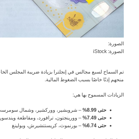
الصورة:
الصورة: iStock
تم السماح لسبع مجالس في إنجلترا بزيادة ضريبة المجلس الخاصة
منحهم إذنًا خاصًا بسبب الضغوط المالية.
الزيادات المسموح بها هي:
حتى 8.99%
– شروبشير، ووركشير، وشمال سومرس
حتى 7.49%
– وورينجتون، ترافورد، ومقاطعة ويندسور و
حتى 6.74%
– بورنموث، كريستتشيرش، وبولينغ