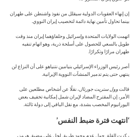
إن إنهاء العقوبات الدولية سيقلل من نفوذ واشنطن على طهران
بينما تحاول تأمين نهاية دائمة لتخصيب إيران النووي.
اتهمت الولايات المتحدة وإسرائيل وحلفاؤهما إيران منذ وقت
طويل بالسعي للحصول على أسلحة ذرية، وهو اتهام تنفيه
طهران مرارًا وتكرارًا.
أصر رئيس الوزراء الإسرائيلي بنيامين نتنياهو على أن النزاع لن
ينتهي حتى يتم تدمير المنشآت النووية الإيرانية.
قالت
وول ستريت جورنال
، نقلًا عن أشخاص مطلعين على
الأمر، إن المقترح المضاد لإيران شمل إمكانية تخفيف بعض
اليورانيوم المخصب بشدة، مع نقل الباقي إلى دولة ثالثة.
‘انتهت فترة ضبط النفس’
ركزت القلق حول عدم وجود طريق لحل على مضيق هرمز،