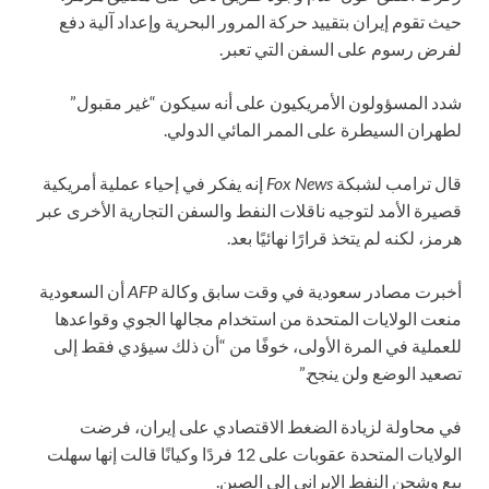
حيث تقوم إيران بتقييد حركة المرور البحرية وإعداد آلية دفع
لفرض رسوم على السفن التي تعبر.
شدد المسؤولون الأمريكيون على أنه سيكون “غير مقبول”
لطهران السيطرة على الممر المائي الدولي.
قال ترامب لشبكة
Fox News
إنه يفكر في إحياء عملية أمريكية
قصيرة الأمد لتوجيه ناقلات النفط والسفن التجارية الأخرى عبر
هرمز، لكنه لم يتخذ قرارًا نهائيًا بعد.
أخبرت مصادر سعودية في وقت سابق وكالة
AFP
أن السعودية
منعت الولايات المتحدة من استخدام مجالها الجوي وقواعدها
للعملية في المرة الأولى، خوفًا من “أن ذلك سيؤدي فقط إلى
تصعيد الوضع ولن ينجح.”
في محاولة لزيادة الضغط الاقتصادي على إيران، فرضت
الولايات المتحدة عقوبات على 12 فردًا وكيانًا قالت إنها سهلت
بيع وشحن النفط الإيراني إلى الصين.