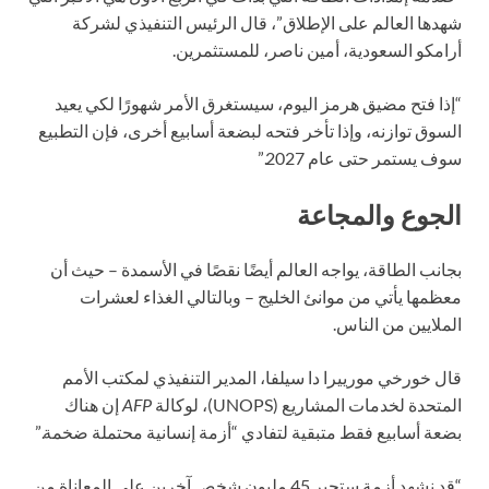
شهدها العالم على الإطلاق”، قال الرئيس التنفيذي لشركة
أرامكو السعودية، أمين ناصر، للمستثمرين.
“إذا فتح مضيق هرمز اليوم، سيستغرق الأمر شهورًا لكي يعيد
السوق توازنه، وإذا تأخر فتحه لبضعة أسابيع أخرى، فإن التطبيع
سوف يستمر حتى عام 2027.”
الجوع والمجاعة
بجانب الطاقة، يواجه العالم أيضًا نقصًا في الأسمدة – حيث أن
معظمها يأتي من موانئ الخليج – وبالتالي الغذاء لعشرات
الملايين من الناس.
قال خورخي مورييرا دا سيلفا، المدير التنفيذي لمكتب الأمم
المتحدة لخدمات المشاريع (UNOPS)، لوكالة
AFP
إن هناك
بضعة أسابيع فقط متبقية لتفادي “أزمة إنسانية محتملة ضخمة.”
“قد نشهد أزمة ستجبر 45 مليون شخص آخرين على المعاناة من