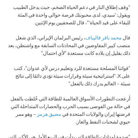
“وقف إطلاق النار في دعم الحياة الضخم، حيث يدخل الطبيب
ويقول: ‘سيدي، لدى محبوبتك فرصة حوالي واحدة في المئة
للبقاء على قيد الحياة'”، قال للصحفيين يوم الإثنين.
قال
محمد باقر قاليباف
، رئيس البرلمان الإيراني، الذي شغل
منصب كبير المفاوضين في المحادثات السابقة مع واشنطن، بعد
ذلك بقليل إن بلاده كانت مستعدة “لأي احتمال.”
“قواتنا المسلحة مستعدة للرد وتعليم درس لأي عدوان”، كتب
على X. “استراتيجية سيئة وقرارات سيئة تؤدي دائمًا إلى نتائج
سيئة – العالم يدرك ذلك بالفعل.”
أزعجت التطورات الأسواق العالمية للطاقة التي خُلطت بالفعل
في حالة من الفوضى بسبب الحرب والحصارات المتداخلة التي
فرضتها إيران والولايات المتحدة في
مضيق هرمز
– وهو ممر
حيوي لشحنات النفط والغاز.
“صدمة إمدادات الطاقة التي بدأت في الربع الأول هي الأكبر التي