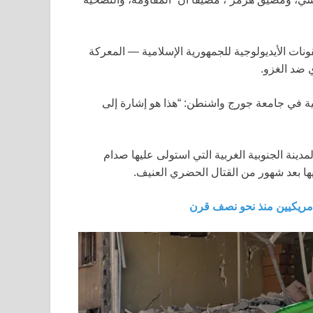
نات الأيديولوجية للجمهورية الإسلامية — المعركة
 ضد الغزو.
مية في جامعة جورج واشنطن: “هذا هو إشارة إلى
يو يميز الذكرى السنوية لتحرير خرمشهر في عام 1982، المدينة الجنوبية الغربية التي استولى عليها صدام
ها بعد شهور من القتال الحضري العنيف.
لأمريكيين منذ نحو نصف قرن