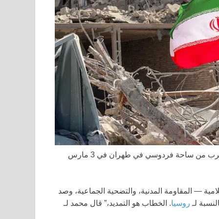
تم وضع علم إيراني وسط الأنقاض بجوار مبنى سكني مدمر بالقرب من ساحة فردوسي في طهران في 3 مارس
امية — المقاومة المدنية، والتضحية الجماعية، وصد
لنسبة لـ
روسيا
. الخطاب هو التمديد،” قال محمد لـ