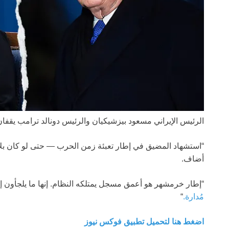
الرئيس الإيراني مسعود بيزشيكيان والرئيس دونالد ترامب يقفا
“استشهاد المضيق في إطار تعبئة زمن الحرب — حتى لو كان بلاغ
أضاف.
“إطار خرمشهر هو أعمق مسجل يمتلكه النظام. إنها ما يلجأون إل
مُدارة.
“
اضغط هنا لتحميل تطبيق فوكس نيوز