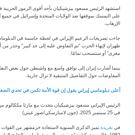
على التمسك بموقفها ضد الولايات المتحدة وإسرائيل في جميع أن
الإرهاب.
جاءت تصريحات الزعيم الإيراني في لحظة حاسمة في الدبلوما
طهران لإنهاء الحرب “تم التفاوض عليه إلى حد كبير” وحذر من أن ا
مغزى” أو ستنسحب تمامًا.
بينما أشارت إيران إلى توافق واسع مع واشنطن حول بعض النقاط، 
المفاوضات حول التفاصيل المتبقية لا تزال جارية.
أعلى دبلوماسي إيراني يقول إن قوة الأمة تكمن في تحدي الضغ
الرئيس الإيراني مسعود بيزشيكيان يتحدث مع مارثا مككالوم من
في 25 سبتمبر 2025.
(جون لامبارسكي/صور غيتي)
في
تغريدة
تميز الذكرى السنوية لاستعادة خرمشهر من القوات الع
1982، قال بيزشيكيان: “خرمشهر اليوم هو إيران، والخليج ال