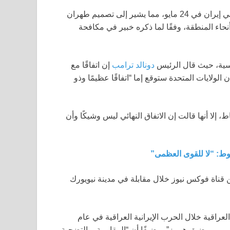
استشهد الرئيس مسعود بيزشيكيان بأحد أقوى الرموز الحربية في إيران في 24 مايو، مما يشير إلى تصميم طهران
حاء المنطقة، وفقًا لما ذكره خبير في مكافحة
سية، حيث قال الرئيس
دونالد ترامب
إن اتفاقًا مع
لولايات المتحدة ستوقع إما “اتفاقًا عظيمًا وذو
إلا أنها قالت إن الاتفاق النهائي ليس وشيكًا وأن
وط: “لا للقوى العظمى”
 قناة فوكس نيوز خلال مقابلة في مدينة نيويورك
راقية خلال الحرب الإيرانية العراقية في عام
فارسي، ومضيق هرمز”، مضيفًا أن “المقاومة، والتضحية