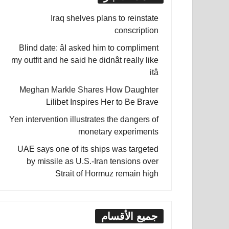
Iraq shelves plans to reinstate
conscription
Blind date: âI asked him to compliment
my outfit and he said he didnât really like
itâ
Meghan Markle Shares How Daughter
Lilibet Inspires Her to Be Brave
Yen intervention illustrates the dangers of
monetary experiments
UAE says one of its ships was targeted
by missile as U.S.-Iran tensions over
Strait of Hormuz remain high
جميع الأقسام