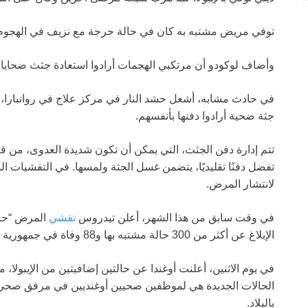
توفي مريض مشتبه به كان في حالة حرجة مع نزيف في الهجوم ال
وأضاف لوكودو أن مرتكبي الهجمات أرادوا استعادة جثث ضحايا الإ
في حادث مشابه، أشعل حشد النار في مركز علاج في روانبارا،
جثة ضحية أرادوا دفنها بأنفسهم.
تتم إدارة دفن الجثث، التي يمكن أن تكون شديدة العدوى، من ق
تفضل دفنًا تقليديًا، يتضمن غسل الجثة ولمسها. في التفشيات ا
لانتشار المرض.
في وقت سابق من هذا الشهر، أعلن تيدروس
تفشي
المرض “حال
الإبلاغ عن أكثر من 300 حالة مشتبه بها و88 وفاة في جمهورية الكونغو الديمقراطية ووفاتين في أوغندا المجاورة.
في يوم الاثنين، أعلنت أوغندا عن حالتين إضافيتين من الإيبولا، م
الحالات الجديدة هي لموظفين صحيين أوغنديين في مرفق صحي خا
بالبلاد.