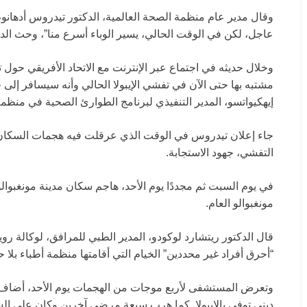
وقال مدير عام منظمة الصحة العالمية، الدكتور تيدروس أدهان
عاجل، لكن في الوقت الحالي، يسير الوباء أسرع منا”، وحث الدو
مشتبه بها حتى الآن في تفشي الإيبولا الحالي وأنه سيسافر إلى ج
إيهكيواتسو، المدير التنفيذي لبرنامج الطوارئ الصحية في منظمة
جاء إعلان تيدروس في الوقت الذي عرقلت فيه هجمات السكان
التفشي، جهود الاستجابة.
في يوم السبت ثم مجددًا يوم الأحد، هاجم سكان مدينة مونغبوا
مونغبوالو العام.
“أحرق أفراد غير محددين” الخيام التي أقامتها منظمة أطباء بل
وتعرض المستشفى لأربع موجات من الهجمات يوم الأحد، أضاف،
ديني توفي بالإيبولا. كما هرب سبعة مرضى آخرين وكان على الشر