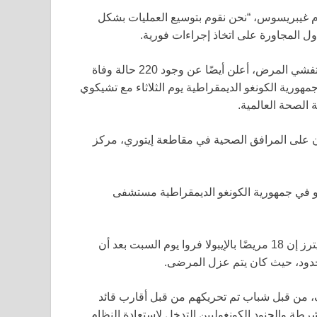
وم غيبريسوس، “نحن نقوم بتوسيع العمليات بشكل
ل المجاورة على اتخاذ إجراءات فورية.
وخلال حديثه في اجتماع عبر الإنترنت مع الاتحاد الأفريقي حول تفشي المرض، أعلن أيضًا عن وجود 220 حالة وفاة
مهورية الكونغو الديمقراطية يوم الثلاثاء مع تشيكوي
 الصحة العالمية.
 على المرافق الصحية في مقاطعة إيتوري، مركز
لو في جمهورية الكونغو الديمقراطية مستشفى
قال الدكتور ريتشارد لوكودو، المدير الطبي للمرافق، لوكالة رويترز إن 18 مريضًا بالإيبولا فروا يوم السبت بعد أن
ا حدود، حيث كان يتم عزل المرضى.
 من قبل شباب تم تحريكهم من قبل أقارب قائد
طة والجنود الكونغوليين التدخل لاستعادة النظام.