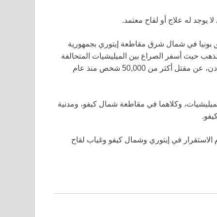
ا يوجد له علاج أو لقاح معتمد.
اطق بونيا في شمال شرق مقاطعة إيتوري بجمهورية
لذهب حيث أسفر الصراع بين الميليشيات المتحالفة
مع جماعتي الهيما وليندو، اللتين تتصارعان على الأراضي والمعادن، عن مقتل أكثر من 50,000 شخص منذ عام
 الميليشيات، وكلاهما في مقاطعة شمال كيفو، ومدنية
يفو.
 الاستقرار في إيتوري وشمال كيفو وغياب لقاح