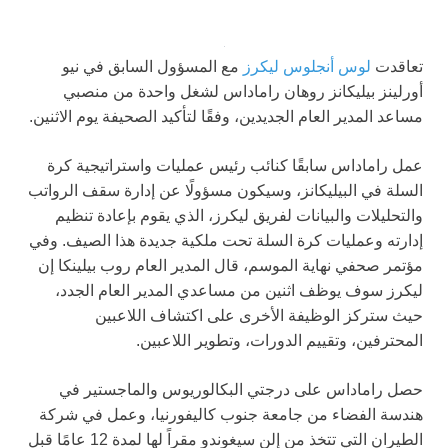
تعاقدت
لوس أنجلوس ليكرز
مع المسؤول السابق في نيو
أورلينز بيليكانز روهان راماداس لشغل واحدة من منصبي
مساعد المدير العام الجديدين، وفقًا لتأكيد الصحيفة يوم الاثنين.
عمل راماداس سابقًا كنائب رئيس عمليات واستراتيجية كرة
السلة في البيليكانز، وسيكون مسؤولًا عن إدارة سقف الرواتب
والتحليلات والبيانات لفريق ليكرز، الذي يقوم بإعادة تنظيم
إدارته وعمليات كرة السلة تحت ملكية جديدة هذا الصيف. وفي
مؤتمر صحفي نهاية الموسم، قال المدير العام روب بيلينكا إن
ليكرز سوف يوظف اثنين من مساعدي المدير العام الجدد،
حيث ستركز الوظيفة الأخرى على اكتشاف اللاعبين
المحترفين، وتقييم الدورات، وتطوير اللاعبين.
حصل راماداس على درجتي البكالوريوس والماجستير في
هندسة الفضاء من جامعة جنوب كاليفورنيا، وعمل في شركة
الطيران التي تتخذ من إلن سيغوندو مقراً لها لمدة 12 عامًا قبل