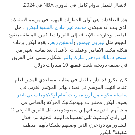
الانتقال للعمل بدوام كامل في الدوري NBA في 2024.
هذه التعاقدات هي أولى الخطوات المهمة في موسم الانتقالات
الذي يبدو أنه سيكون
موسم غير عادي بالنسبة لليكرز
داخل
الملعب وخارجه. بالإضافة إلى القرارات الكبيرة المتعلقة بعقود
النجوم مثل
ليبرون جيمس
و
أوستين ريفز
، يقوم ليكرز بإعادة
هيكلة مكتبه الأمامي وعمليات الأعمال بعد ثمانية أشهر من
استحواذ مالك دودجرز مارك والتر
بشكل رسمي على الفريق
في صفقة تاريخية بلغت قيمتها 10 مليارات دولار.
كان ليكرز قد بدأوا بالفعل في مقابلة مساعدي المدير العام
عندما انتهت الموسم في نصف نهائي المؤتمر الغربي في
سلسلة مكونة من أربع مباريات أمام أوكلاهوما سيتي ثاندر
.
يضيف ليكرز مختبرات لبيوميكانيكا الحركة والتعافي في
منشآتهم التدريبية في إلن سيغوندو بعد نقل الفريق الفرعي G
إلى وادي كوتشيلا. تأتي تحسينات البنية التحتية من خلال
التشاور مع دودجرز، الذين وصفهم بيلينكا بأنهم “منظمة
شقيقة” لليكرز.