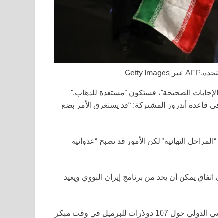
حدة.
AFP عبر Getty Images
 “الإجابات الصحيحة”، فستكون “مستعدة للذهاب.”
ي قاعدة أندروز المشتركة: “قد يستغرق الأمر بضع
راحل النهائية” لكن الأمور قد تصبح “عدوانية
اق يمكن أن يحد من برنامج إيران النووي ويعيد
ارتفعت أسعار النفط وسط النزاع، حيث ظل معدل برنت القياسي الدولي حول 107 دولارات للبرميل في وقت مبكر