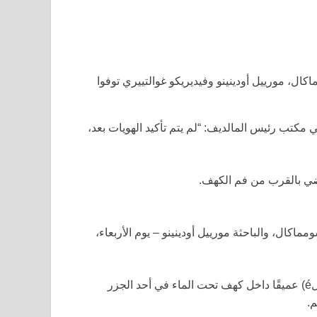
اكال، مورييل أودينينو وفيديريكو غوالتييري توفوا
ب رئيس المالديف: “لم يتم تأكيد الهويات بعد،
اضي بالقرب من فم الكهف.
مماكال، والباحثة مورييل أودينينو – يوم الأربعاء،
رصدوا الجثث يوم الاثنين (بتوقيت مالé) عميقًا داخل كهف تحت الماء في أحد الجزر
م.