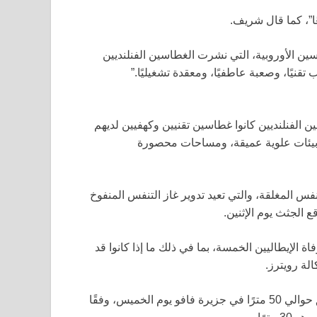
ًا”، كما قال شريف.
سين الأوروبية، التي نشرت الغطاسين الفنلنديين
تقنيًا، وصعبة عاطفيًا، ومعقدة تشغيليًا.”
 الفنلنديين كانوا غطاسين تقنيين وكهفيين لديهم
 “بيئات علوية عميقة، ومساحات محصورة
فس المغلقة، والتي تعيد تدوير غاز التنفس المنفوخ
 الجثث يوم الإثنين.
الإيطاليين الخمسة، بما في ذلك ما إذا كانوا قد
لة رويترز.
كانت المجموعة، بقيادة مونتيفالكوني تستكشف كهفًا على عمق حوالي 50 مترًا في جزيرة فافو يوم الخميس، وفقًا