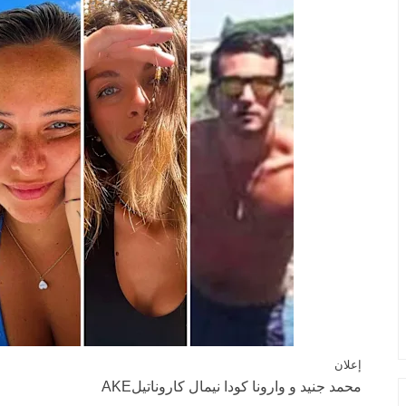
إعلان
محمد جنيد
و
وارونا كودا نيمال كاروناتيلAKE