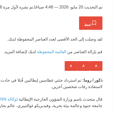
تم التحديث
20 مايو، 2026 — 4:48 صباحًا
,
تم نشره لأول مرة
18 مايو، 026
احفظ
لقد وصلت إلى الحد الأقصى لعدد العناصر المحفوظة لديك.
قم بإزالة العناصر من
القائمة المحفوظة
لديك لإضافة المزيد.
A
A
A
ذكور / روما:
تم استرداد جثتي غطاسين إيطاليين قُتلا في حادث 
لاستعادة رفات شخصين آخرين.
قال متحدث باسم وزارة الشؤون الخارجية الإيطالية
لوكالة CNN
جامعة جنوة وعالمة بيئة بحرية، وفيديريكو غوالتييري، عالم بحار